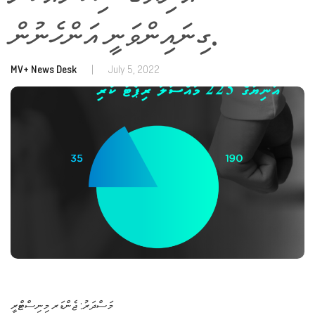
ގިނައިންވަނީ އަންހެނުން.
MV+ News Desk
|
July 5, 2022
މަސްދަރު: ޖެންޑަރ މިނިސްޓްރީ