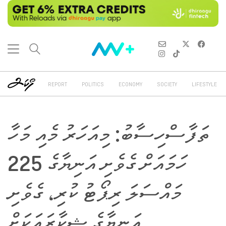
REPORT
POLITICS
ECONOMY
SOCIETY
LIFESTYLE
ތަފާސްހިސާބު: މިއަހަރު މެއި މަހާ
ހަމައަށް ގެވެށި އަނިޔާގެ 225
މައްސަލަ ރިޕޯޓު ކުރި، ގެވެށި
އަނިޔާގެ ޝިކާރައަކަށް