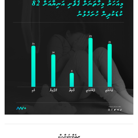
ރިއެކްޝަންސް