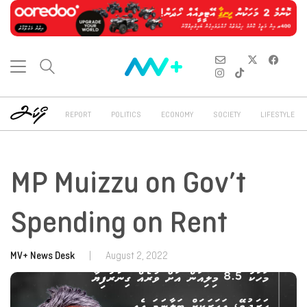
REPORT
POLITICS
ECONOMY
SOCIETY
LIFESTYLE
MP Muizzu on Gov’t
Spending on Rent
MV+ News Desk
|
August 2, 2022