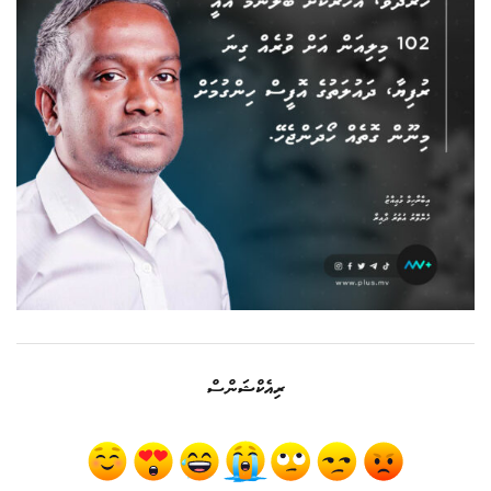
ރިއެކްޝަންސް