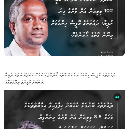
ދައުލަތުގެ އޮފީސް ހިންގުމަށް އެހެން ގޮތެއް ހޯދަންޖެހޭ ކަމަށް ހެންވޭރު އުތުރު ދާއިރާ
މެންބަރު މުއިއްޒު ވިދާޅުވެއްޖެ.