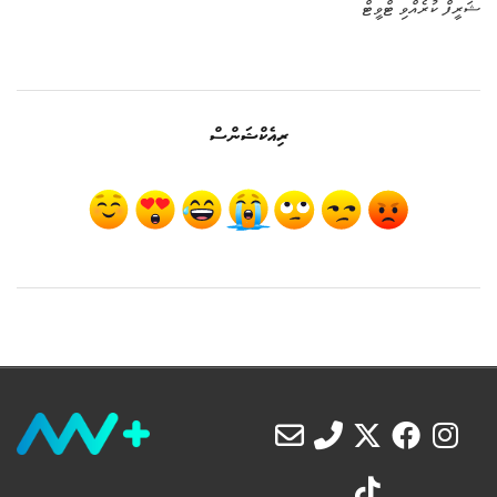
ޝަރީފް ކުރެއްވި ޓްވީޓް
ރިއެކްޝަންސް