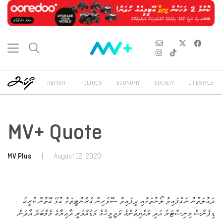
REPORT
POLITICS
ECONOMY
SOCIETY
LIFESTYLE
MV+ Quote
MV Plus
|
August 12, 2020
ދައުލަތުން ނަގާފައިވާ ލޯނުތަކާއި ދީފައިވާ ސޮވެރިން ގެރެންޓީތަކާ ގުޅޭ ގޮތުން ކުރީގެ
ޑިފެންސް މިނިސްޓަރު އަދި ރައްޔިތުންގެ މަޖިލީހުގެ މަޑުއްވަރީ ދާއިރާގެ މެމްބަރު އާދަން