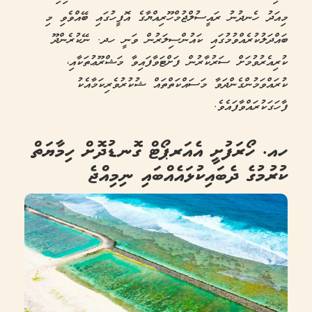
މިއަދު ހެނދުނު ރައީސުލްޖުމްހޫރިއްޔާގެ އޮފީހުގައި ބޭއްވެވި މި
ބައްދަލުކުރެއްވުމުގައި ކައުންސިލަރުން ވަނީ ހދ. ނޭކުރެންދޫ
ކުރިއެރުވުމަށް ސަރުކާރުން ފަށްޓަވާފައިވާ މަޝްރޫޢުތަކާއި،
ކުރައްވަމުންގެންދަވާ މަސައްކަތްތައް ޝުކުރުވެރިކަމާއެކު
ފާހަގަކުރައްވާފައެވެ.
ހއ. ހޯރަފުށީ އެއަރޕޯޓް ގޮނޑުދޮށް ހިމާޔަތް
ކުރުމުގެ ދެބައިކުޅައެއްބައި ނިމިއްޖެ