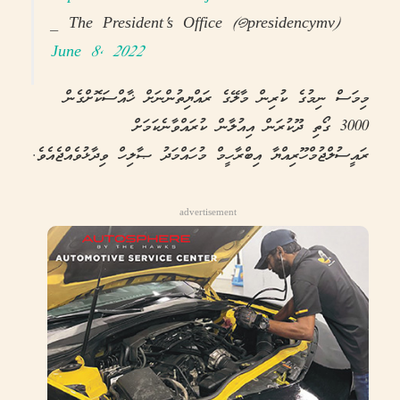
— The President's Office (@presidencymv)
June 8, 2022
މިމަސް ނިމުގެ ކުރިން މާލޭގެ ރައްޔިތުންނަށް ޚާއްސަކޮށްގެން
3000 ގޯތި ދޫކުރަން އިއުލާން ކުރައްވާނެކަމަށް
ރައީސުލްޖުމްހޫރިއްޔާ އިބްރާހީމް މުހައްމަދު ޞާލިހް ވިދާޅުވެއްޖެއެވެ.
advertisement