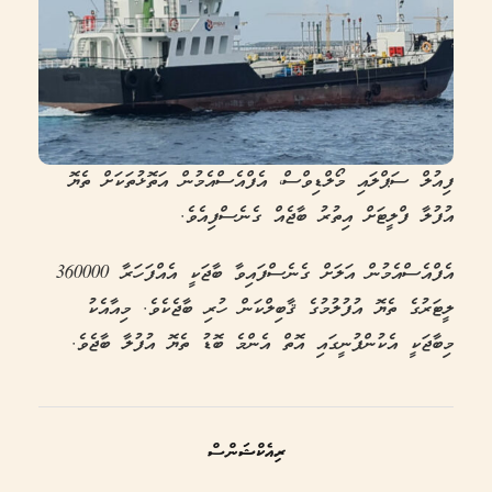
ފިއުލް ސަޕްލައި މޯލްޑިވްސް، އެފްއެސްއެމުން އަތޮޅުތަކަށް ތެޔޮ
އުފުލާ ފްލީޓަށް އިތުރު ބާޖެއް ގެނެސްފިއެވެ.
އެފްއެސްއެމުން އަލަށް ގެނެސްފައިވާ ބާޖަކީ އެއްފަހަރާ 360000
ލީޓަރުގެ ތެޔޮ އުފުލުމުގެ ޤާބިލްކަން ހުރި ބާޖެކެވެ. މިއާއެކު
މިބާޖަކީ އެކުންފުނީގައި އޮތް އެންމެ ބޮޑު ތެޔޮ އުފުލާ ބާޖެވެ.
ރިއެކްޝަންސް