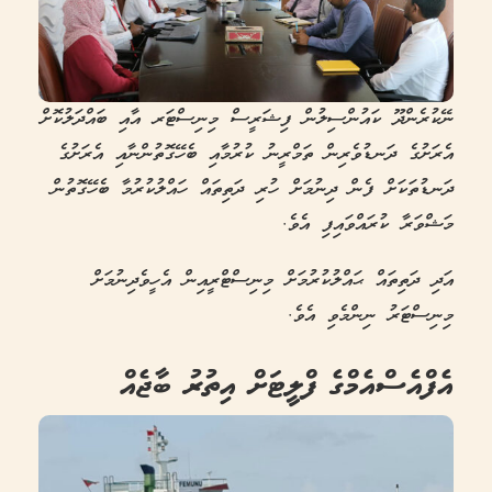
ނޭކުރެންދޫ ކައުންސިލުން ފިޝަރީސް މިނިސްޓަރ އާއި ބައްދަލުކޮށް
އެރަށުގެ ދަނޑުވެރިން ތަމްރީނު ކުރުމާއި ބެހޭގޮތުންނާއި އެރަށުގެ
ދަނޑުތަކަށް ފެން ދިނުމަށް ހުރި ދަތިތައް ހައްލުކުރުމާ ބެހޭގޮތުން
މަޝްވަރާ ކުރައްވައިފި އެވެ.
އަދި ދަތިތައް ޙައްލުކުރުމަށް މިނިސްޓްރީއިން އެހީވެދިނުމަށް
މިނިސްޓަރު ނިންމެވި އެވެ.
އެފްއެސްއެމްގެ ފްލީޓަށް އިތުރު ބާޖެއް