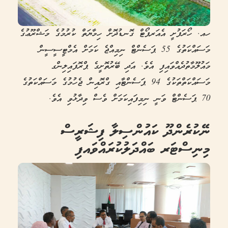
ހއ. ހޯރަފުށީ އެއަރޕޯޓް ގޮނޑުދޮށް ހިމާޔަތް ކުރުމުގެ މަޝްރޫޢުގެ
މަސައްކަތުގެ 55 ޕަސެންޓް ނިމިއްޖެ ކަމަށް އެމްޓީސީސީން
މައުލޫމާތުދެއްވައިފި އެވެ. އަދި ބޭރުތޮށީގެ ޕްރޮފައިލިންގ
މަސައްކަތްތަކުގެ 94 ޕަސެންޓާއި ގްރޮއިން ޖެހުމުގެ މަސައްކަތުގެ
70 ޕަސެންޓް ވަނީ ނިމިފައިކަމަށް ވެސް ވިދާޅުވި އެވެ.
ނޭކުރެންދޫ ކައުންސިލާ ފިޝަރީސް
މިނިސްޓަރ ބައްދަލުކުރައްވައފި