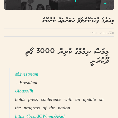
މިއަދުގެ ފާހަގަކޮށްލެވޭ ހަބަރުތައް ކުރުކޮށް
8 ޖޫން 2022 - 17:53
މިމަސް ނިމުމުގެ ކުރިން 3000 ގޯތި
ދޫކުރަނީ
#Livestream
: President
@ibusolih
holds press conference with an update on
the progress of the nation
https://t.co/dOWmm1AAjd