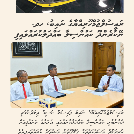
ރައީސުލްޖުމްހޫރިއްޔާގެ ނައިބު، ހދ.
ނޭކުރެންދޫ ކައުންސިލާ ބައްދަލުކުރައްވައިފި
ރައީސުލްޖުމްހޫރިއްޔާގެ ނައިބު ފައިޞަލް ނަސީމް ތިލަދުންމަތީ
ދެކުނުބުރީ ކައުންސިލާ ބައްދަލުކުރައްވައި އެރަށުގެ ތަރައްޤީއަށް
ކުރިޔަށްދާ މަސައްކަތްތަކާ ގުޅޭގޮތުން މަޝްވަރާ ކުރައްވައިފިއެވެ.