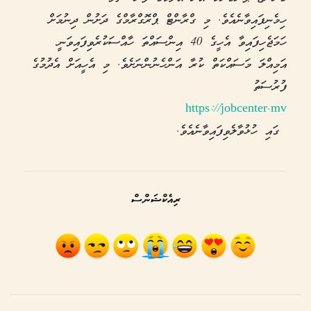
ހިމެނިފައިވާނެއެވެ. މި ގްރާންޓް ޕްރޮގްރާމްގެ ދަށުން ދިނުމަށް
ހަމަޖެހިފައިވާ އެހީގެ 40 އިންސައްތަ ހާއްސަކުރެވިފައިވަނީ
އަމިއްލަ މަސައްކަތް ކުރާ އަންހެނުންނަށެވެ. މި އެހީއަށް އެދުމުގެ
ފުރުސަތު
https://jobcenter.mv
ގައި ހުޅުވާލެވިފައިވާނެއެވެ.
ރިއެކްޝަންސް