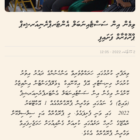
ވިމެން އިން ސަސްޓެއިނަބަލް އެންޓަރޕްރެނިއަރޝިޕް
ޕްރޮގްރާމް ފަށައިފި
2 އޮކްޓޯބަރ 2022 - 12:05
ވިޔަފާރީ ކުރުމުގައި ހަރަކާތްތެރިވާ އަންހެނުންގެ ދައުރު އިތުރު
ކުރުމަށް، މިނިސްޓްރީ އޮފް އިކޮނޮމިކް ޑިވެލޮޕްމަންޓުން އިންތިޒާމު
ކޮށްގެން ވިމެން އިން ސަސްޓެއިނަބަލް އެންޓަރޕްރެނިއަރޝިޕް
(ވައިޒް) ގެ ނަމުގައި ތަމްރީން ޕްރޮގްރާމްއެއް 1 އޮކްޓޫބަރު
2022 ގައި ވަނީ ފެށިފައެވެ. މި ޕްރޮގްރާމް އަކީ ސިލްސިލާކޮށް
ރާއްޖޭގެ ހުރިހާ ރަށެއްގައި ކުރިއަށް ގެންދިއުމަށް ހަމަޖެހިފައިވާ
ތަމްރީން ޕްރޮގްރާމް އެކެވެ.