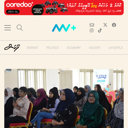
REPORT
POLITICS
ECONOMY
SOCIETY
LIFESTYLE