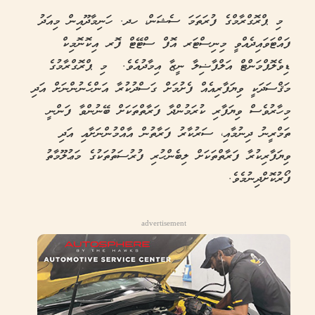
މި ޕްރޮގްރާމްގެ ފުރަތަމަ ސެޝަން، ހދ. ހަނިމާދޫއިން މިއަދު
ފައްޓަވައިދެއްވީ މިނިސްޓަރ އޮފް ސްޓޭޓް ފޮރ އިކޮނޮމިކް
ޑިވެލޮޕްމަންޓް އަލްފާޟިލާ ނީޒާ އިމާދުއެވެ. މި ޕްރޮގްރާމުގެ
މަޤްސަދަކީ ވިޔަފާރިއެއް ފެށުމަށް ގަސްދުކުރާ އަންހެނުންނަށް އަދި
މިހާރުވެސް ވިޔަފާރި ކުރަމުންދާ ފަރާތްތަކަށް ބޭނުންވާ ފަންނީ
ތަމްރީނު ދިނުމާއި، ސަރުކާރު ފަރާތުން އާއްމުންނަށާއި އަދި
ވިޔަފާރިކުރާ ފަރާތްތަކަށް ލިބެންހުރި ފުރުސަތުތަކުގެ މަޢުލޫމާތު
ފޯރުކޮށްދިނުމެވެ.
advertisement