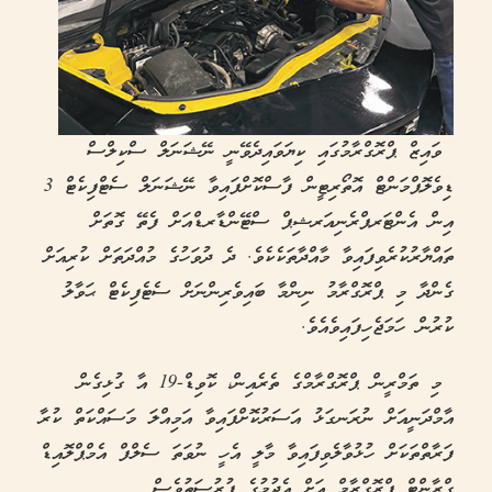
ވައިޒް ޕްރޮގްރާމުގައި ކިޔަވައިދެވޭނީ ނޭޝަނަލް ސްކިލްސް
ޑިވެލޮޕްމަންޓް އޮތޯރިޓީން ފާސްކޮށްފައިވާ ނޭޝަނަލް ސެޓްފިކެޓް 3
އިން އެންޓަރޕްރެނިއަރޝިޕް ސްޓޭންޑާރޑްއަށް ފެތޭ ގޮތަށް
ތައްޔާރުކުރެވިފައިވާ މާއްދާތަކެކެވެ. ދެ ދުވަހުގެ މުއްދަތަށް ކުރިއަށް
ގެންދާ މި ޕްރޮގްރާމު ނިންމާ ބައިވެރިންނަށް ސެޓެފިކެޓް ޙަވާލު
ކުރުން ހަމަޖެހިފައިވެއެވެ.
މި ތަމްރީން ޕްރޮގްރާމްގެ ތެރެއިން، ކޮވިޑް-19 އާ ގުޅިގެން
އާމްދަނީއަށް ނުރަނގަޅު އަސަރުކޮށްފައިވާ އަމިއްލަ މަސައްކަތް ކުރާ
ފަރާތްތަކަށް ހުޅުވާލެވިފައިވާ މާލީ އެހީ ނުވަތަ ސެލްފް އެމްޕްލޮއިޑް
ގްރާންޓް ޕްރޮގްރާމް އަށް އެދުމުގެ ފުރުސަތުވެސް