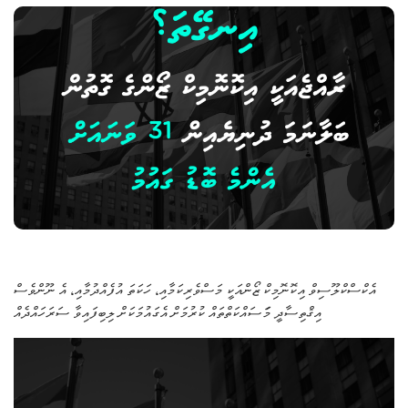
އެކްސްކްލޫސިވް އިކޮނޮމިކް ޒޯންއަކީ މަސްވެރިކަމާއި، ހަކަތަ އުފެއްދުމާއި، އެ ނޫންވެސް
އިޤްތިސާދީ މަަސައްކަތްތައް ކުރުމަށް އެގައުމަކަށް ލިބިފައިވާ ސަރަހައްދެއް