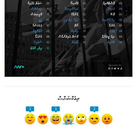
ރިއެކްޝަންސް
1
1
2