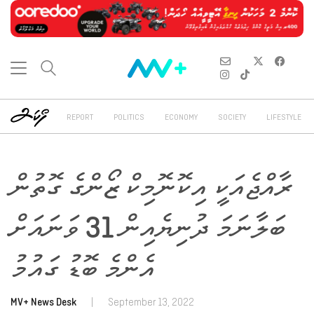
REPORT
POLITICS
ECONOMY
SOCIETY
LIFESTYLE
ރާއްޖެއަކީ އިކޮނޮމިކް ޒޯންގެ ގޮތުން
ބަލާނަމަ ދުނިޔެއިން 31 ވަނައަށް
އެންމެ ބޮޑު ގައުމު
MV+ News Desk
|
September 13, 2022