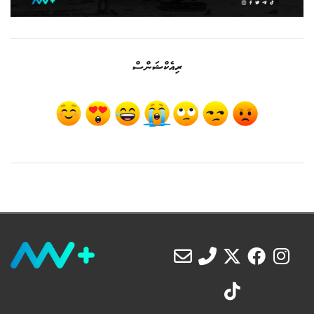
ރިއެކްޝަންސް