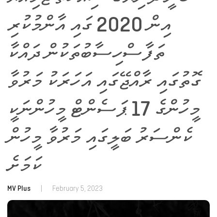
އިން 2020 ގައި އާންމުކުރި
ތަފާސްހިސާބުތަކުން ދައްކާ
ގޮތުގައި ރާއްޖޭގައި އަހަރަކު މަރުވާ
މީހުންގެ 17 ޕަސެންޓް މީހުންނަކީ
ކެންސަރު ބަލީގައި މަރުވާ މީހުން
ކަމަށެ
MV Plus
|
February 5, 2023