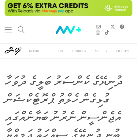
REPORT
POLITICS
ECONOMY
SOCIETY
LIFESTYLE
ދުނިޔޭގެ ކެންސަރު ބަލީގެ ދުވަހާ
ގުޅިގެން ހެލްތު ޕްރޮޓެކްޝަން
އެޖެންސީން ނެރުނު ބަޔާނެއްގައި
ބުނީ ދުނިޔޭގެ ސިއްހަތު ޖަމިއްޔާ