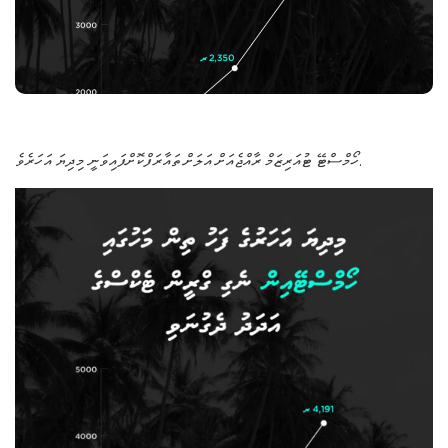
ހޯމްސްޓޭ ޓުއަރިޒަމް ރާއްޖެއަށް އަލަށް ތައާރަފްކޮށްފައިވަނީ މިދިޔަ އަހަރެވެ.