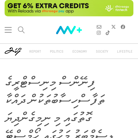
REPORT
POLITICS
ECONOMY
SOCIETY
LIFESTYLE
ފިނޭންސް މިނިސްޓްރީގެ
ތަފާސްހިސާބުތަކުން ދައްކާ
ގޮތުގައި މި ނިމިގެންދިޔަ
ޑިސެމްބަރު މަހުގައި ހޯމްސްޓޭ