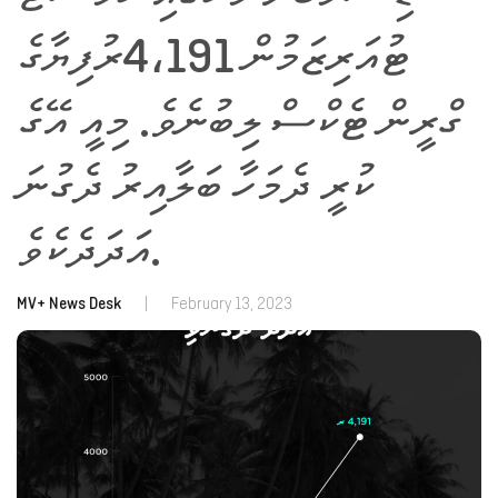
ޓުއަރިޒަމުން 4،191ރުފިޔާގެ
ގްރީން ޓެކްސް ލިބުނެވެ. މިއީ އޭގެ
ކުރީ ދެމަހާ ބަލާއިރު ދެގުނަ
އަދަދެކެވެ.
MV+ News Desk
|
February 13, 2023