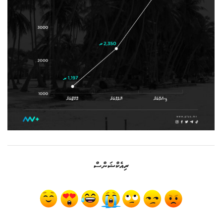
ރިއެކްޝަންސް