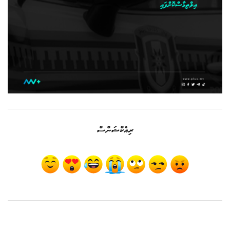
ރިއެކްޝަންސް