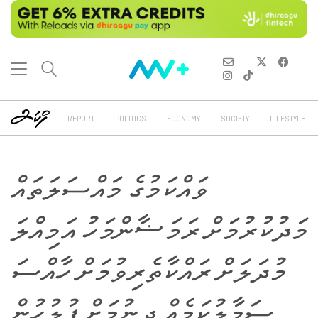
REPORT
POLITICS
ECONOMY
SOCIETY
LIFESTYLE
ވައްކަމުގެ މައްސަލަތައް
މަދުކުރުމަށް ރަމަޟާންމަހު އަމިއްލަ
މުދަލަށް ރައްކާތެރިވުމަށް ހާއްސަ
ސަމާލުކަމެއް ދިނުމަށް ފުލުހުން