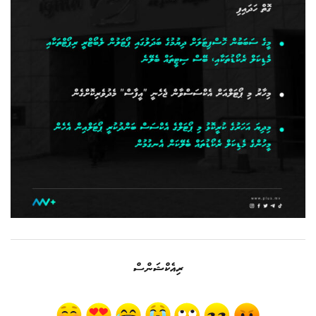
ރިއެކްޝަންސް