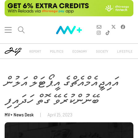
REPORT
POLITICS
ECONOMY
SOCIETY
LIFESTYLE
އައިޖީއެމްއެޗްގެ އީޕޯޓަލް އަލުން
ބޭނުންކުރެވޭ ގޮތް ހަދައިފި
MV+ News Desk
|
April 15, 2023