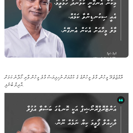
ރާއްޖެތެރޭ މީހުން، މާލެ މީހުންގެ ގެ ކުއްޔަށް ނުހިފިޔަސް މާލެ މީހުން ލާރި ހޯދާނެ ކަމަށް
އާދިލް ބުނެފި.