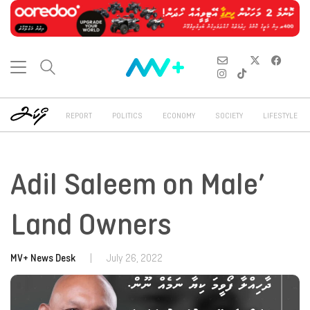
REPORT
POLITICS
ECONOMY
SOCIETY
LIFESTYLE
Adil Saleem on Male’
Land Owners
MV+ News Desk
|
July 26, 2022