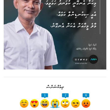
ރިއެކްޝަންސް
1
2
6