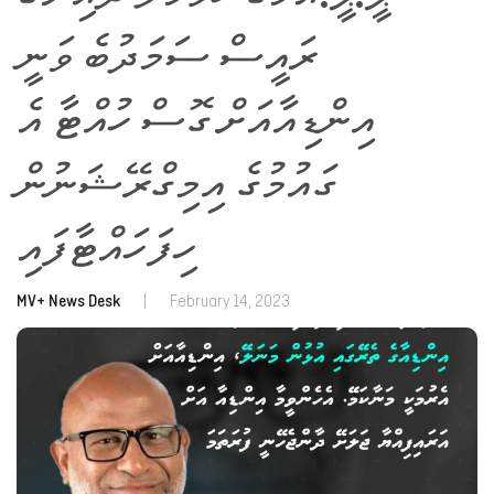
ރައީސް ސަމަދުބެ ވަނީ
އިންޑިއާއަށް ގޮސް ހުއްޓާ އެ
ގައުމުގެ އިމިގްރޭޝަނުން
ހިފަހައްޓާފައި
MV+ News Desk
|
February 14, 2023