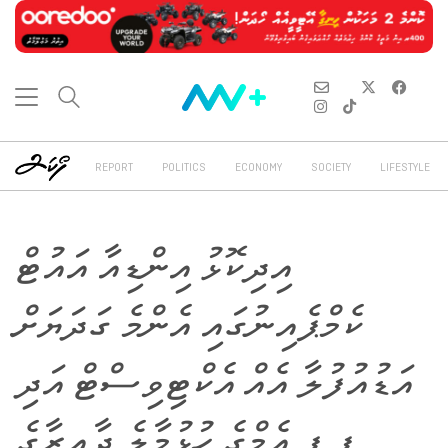
REPORT
POLITICS
ECONOMY
SOCIETY
LIFESTYLE
އިދިކޮޅު އިންޑިއާ އައުޓް
ކެމްޕެއިނުގައި އެންމެ ގަދަޔަށް
އަޑުއުފުލާ އެއް އެކްޓިވިސްޓް އަދި
ޕީ.ޕީ.އެމްގެ ހުޅުމާލެ ދާއިރާގެ