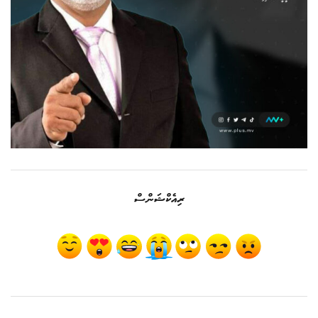
ރިއެކްޝަންސް