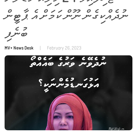
ނުދެއްކިގެން ނޫން ކަމަށް އެ ޕާޓީން
ބުނެފި
MV+ News Desk
|
February 26, 2023