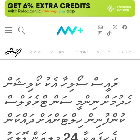
REPORT
POLITICS
ECONOMY
SOCIETY
LIFESTYLE
ރައީސް ސޯލިހާ އެކު ކޯލިޝަން
ހެދުމަށް ނިންމީ ސަން ޓްރެވަލްސް
ކުންފުނިން ހިލްޓަންއަށް ދައްކަން
ޖެހިފައިވާ 24 މިލިއަން ޑޮލަރު