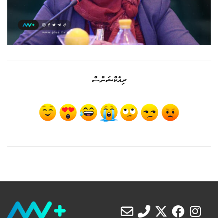
ރިއެކްޝަންސް