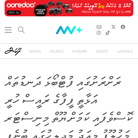
REPORT
POLITICS
ECONOMY
SOCIETY
LIFESTYLE
ރަށްރަށުގައި ފުޓްބޯޅަ ދަނޑުތައް
އަޅާތީ ފީފާގެ ރައީސް ހުރީ
ކޮސްވެފައި ކަމަށް ޔޫތް މިނިސްޓަރ
މަހުލޫފު މިއަދު މަޖިލީހުގައި ބުނެފި