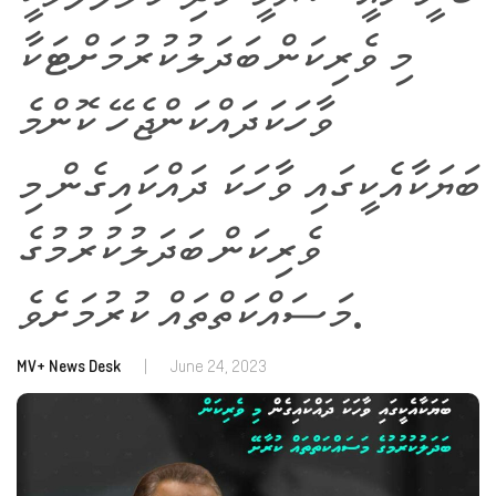
މި ވެރިކަން ބަދަލުކުރުމަށްޓަކާ
ވާހަކަދައްކަންޖެހޭ ކޮންމެ
ބަޔަކާއެކީގައި ވާހަކަ ދައްކައިގެން މި
ވެރިކަން ބަދަލުކުރުމުގެ
މަސައްކަތްތައް ކުރުމަށެވެ.
MV+ News Desk
|
June 24, 2023