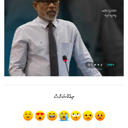
ރިއެކްޝަންސް