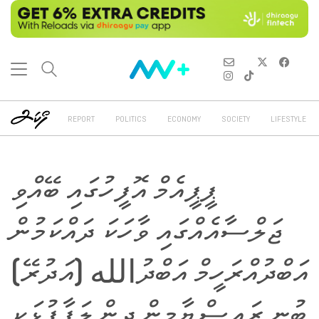
REPORT
POLITICS
ECONOMY
SOCIETY
LIFESTYLE
ޕީޕީއެމް އޮފީހުގައި ބޭއްވި
ޖަލްސާއެއްގައި ވާހަކަ ދައްކަމުން
އަބްދުއްރަހީމް އަބްދުالله (އަދުރޭ)
ބުނީ ރައީސް ޔާމީން ދިން ލަފާފުޅަކީ