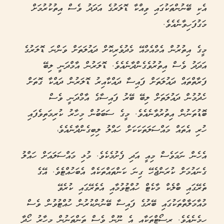
އެކި ބޭނުންތަކުގައި ވިއްކާ ޑޮލަރުގެ އަދަދު ވެސް އިތުކުރުމަށް
މަގުފަހިވާނެއެވެ.
މީގެ އިތުރުން އެމްއެމްއޭ މެދުވެރިކޮށް ދައުލަތަށް ވަންނަ ޑޮލަރުގެ
އަދަދު ވެސް އިތުރުވެގެންދާނެއެވެ. ޑޮލަރުން އާމްދަނީ ލިބޭ
ފަރާތްތައް ދައުލަތަށް ފައިސާ ދައްކާއިރު ޑޮލަރުން ދައްކާ ގޮތަށް
ހެދުމުން ދައުލަތަށް ލިބޭ ބޭރު ފައިސާގެ އާމްދަނީ ވެސް
ބޮޑުތަނުން އިތުރުވާނެއެވެ. މީގެ ސަބަބުން މިހާރު ކުރިމަތިވެފައި
ހުރި އެތައް މައްސަލަތަކަކަށް ހައްލު ލިބިގެންދާނެއެވެ،
އެހެން ނަމަވެސް މިއީ އަދި ފެށުމެކެވެ. މުޅި މައްސަލައަށް ހައްލު
ގެނައުމަށް ކުރަންޖެހޭ ގިނަ ކަންތައްތަކެއް އެބަހުއްޓެވެ. އޭގެ
ތެރޭގައި ބްލެކް މާކެޓް ހުއްޓުވުމާއި އެތެރޭގައި ކުރެވޭ
މުއާމަލާތްތަކުގައި ބޭރުގެ ފައިސާ ބޭނުންކުރުން ހުއްޓުވުން ވެސް
ހިމެނެއެވެ. ރިސޯޓްތަކާއި އެ ނޫން ވެސް ތަންތަނުން މިހާރު ހޯދާ