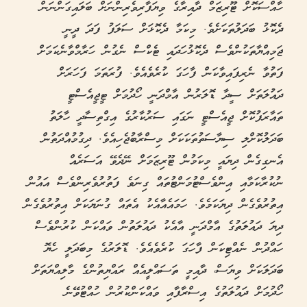
ހާއްސަކޮށް ޓޫރިޒަމް ދާއިރާގެ ވިޔަފާރިވެރިންނަށް ބަލައިގަންނަން
ދެކޮޅު ބަދަލުތަކަށެވެ. މިކަމާ ދެކޮޅަށް ސަލަފު ފަދަ ދީނީ
ޖަމިއްޔާތަކުންވެސް ދެކޮޅުހަދައި ޓެކްސް ނެގުން ހަރާމްވާނެކަމަށް
ފަތުވާ ނެރިފައިވާކަން ފާހަގަ ކުރެވެއެވެ. ފުރަތަމަ ފަހަރަށް
ދައުލަތަށް ސީދާ ޑޮލަރުން އާމްދަނީ ހޯދުމަށް ޓީޖީއެސްޓީ
ތައާރަފުކޮށް ޖީއެސްޓީ ނަގައި ސަރުކާރުގެ އިގްތިސާދީ ހާލަތު
ބަދަލުކޮށްލި ސިޔާސަތުތަކަކަށް މިސްރާބުޖެހިއެވެ. ދިގުމުއްދަތުން
އެނގިގެން ދިޔައީ މިކަމުން ޓޫރިޒަމަށް ނޭދެވޭ އަސަރެއް
ނުކުރާކަމާއި އިންވެސްޓުމަންޓުތައް ގިނަވެ ފަތުރުވެރިންވެސް އައުން
އިތުރުވެގެން ދިޔަކަމެވެ. ހަމައެއާއެކު އެތައް ގުނަޔަކަށް އިތުރުވެގެން
ދިޔަ ދައުލަތުގެ އާމްދަނީ އާއެކު ދައުލަތުން ވައްކަން ކުރުންވެސް
ހައްދުން ނެއްޓިކަން ފާހަގަ ކުރެވެއެވެ. ޑޮލަރުގެ މިބަދަލީ ހެޔޮ
ބަދަލަކަށް ވިޔަސް، ދާއިމީ ތަސައްލީއެއް ރައްޔިތުންގެ މާލިއްޔަތަށް
ހޯދުމަށް ދައުލަތުގެ އިސްރާފާއި ވައްކަންކުރުން ހުއްޓުވޭނެ