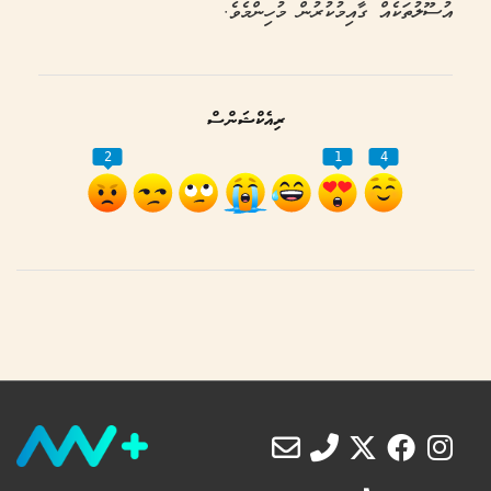
އުސޫލުތަކެއް ގާއިމުކުރުން މުހިންމެވެ.
ރިއެކްޝަންސް
2
1
4