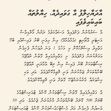
އާދަޔާހިލާފު އާ ގަވައިދެއް, ހިޔާލުތައް
ބައިބައިވެފައި
އާ ސަރުކާރުން ފަށާފައިވާ މަސައްކަތުގެ ދަށުން މޯލްޑިވްސް
މަނިޓަރީ އޮތޯރިޓީ (އެމްއެމްއޭ) އިން މިވަނީ ބޭރު ފައިސާއާއި ބެހޭ
ގަވާއިދު އިސްލާހުކޮށް މި މަހުގެ 1 ވަނަ ދުވަހުން ފެށިގެން
އަމަލުކުރަން ފަށާފައެވެ. މި ގަވާއިދުގައިވާ ގޮތުން ރާއްޖޭގެ
ރިސޯޓްތަކަށް ބޭރު ފައިސާ އިން ލިބޭ އާމްދަނީ ރާއްޖޭގެ
ބޭންކްތަކަށް ޖަމާކުރަން ވަނީ ލާޒިމްކޮށްފައެވެ. އަދި ވަކި
މިންވަރެއް މާރުކުރަންޖެހޭ ގޮތަށް ވަނީ ލާޒިމްކޮށްފައެވެ.
އާ ގަވާއިދުގައިވާ ގޮތުން ރިސޯޓްތަކުން ކޮންމެ ޓުއަރިސްޓެއްގެ
ބޮލަށް 500 ޑޮލަރު ބޭންކްތަކުން މާރުކުރަން ޖެހެއެވެ. އަދި 50
އެނދުން ފެށިގެން މަދު ގެސްޓްހައުސްތަކުން ކޮންމެ ޓުއަރިސްޓަކަށް