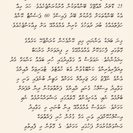
25 ޑޮލަރު ރާއްޖޭގެ ބޭންކްތަކުން މާރުކުރަންޖެހެއެވެ. ހަމަ މިއާ
އެކު ބޭންކްތަކަށް މާރުކުރާ ބޭރު ފައިސާގެ 60 ޕަސެންޓް ކޮންމެ
ހަފުތާއެއްގެ ބުދަ ދުވަހުގެ ކުރިން އެމްއެމްއޭ އަށް ވިއްކަންޖެހެއެވެ.
ގިނަ ބަޔަކު އަންނަނީ މިއީ ކޮންމެހެން ކުރަންޖެހޭ ކަމެއްގެ
ގޮތުގައި ފާހަގަކޮށް އެމްއެމްއޭގެ މި ފިޔަވަޅަށް މަރުހަބާ
ކިޔަމުންނެވެ. ނަމަވެސް އާ ގަވާއިދުގައި ހުރި ބައެއް ކަންކަމާ މެދު
ވިޔަފާރިވެރިންގެ ކަންބޮޑުވުން އެބަ ހުއްޓެވެ. ޓުއަރިޒަމް ދާއިރާގެ
އެންމެ ނުފޫޒު ގަދަ ޖަމިއްޔާ ކަމަށްވާ މަޓީން ބުނެފައި ވަނީ މި
ގަވާއިދު އިސްލާހު ގެނައީ ދާއިރާގެ ފަރާތްތަކުން ދިން ލަފަޔަށް
ބެލުމެއް ނެތި، އެކަށީގެންވާ ގޮތެއްގައި މަޝްވަރާކުރުމެއް ނެތި
ކަމަށެވެ. ނަމަވެސް އެމްއެމްއޭ އިން ބުނަނީ މި ގަވާއިދު
އިސްލާހުކޮށްފައި ވަނީ ކަމާ ގުޅުން ހުރި ފަރާތްތަކާ
މަޝްވަރާކުރުމަށް ފަހުގައި ކަމަށެވެ. އެ ގޮތުން މި ފާއިތުވި