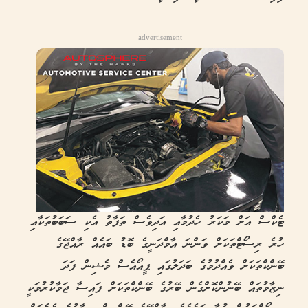
advertisement
ޓެކްސް އަށް މަކަރު ހެދުމާއި އަދިވެސް ތަފާތު އެކި ސަބަބުތަކާއި
ހުރެ ރިސޯޓްތަކަށް ވަންނަ އާމްދަނީގެ ބޮޑު ބައެއް ރާއްޖޭގެ
ބޭންކްތަކަށް ވެއްދުމުގެ ބަދަލުގައި ޕީއޯއެސް މެޝިން ފަދަ
ނިޒާމުތައް ބޭނުންކޮށްގެން ބޭރުގެ ބޭންކްތަކަށް ފައިސާ ޖަމާކުރުމަކީ