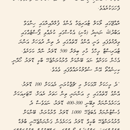
ފާހަގަކުރެއެވެ.
ރާއްޖޭގައި ލޯކަލް ޓުއަރިޒަމް އެންމެ ފުޅާދާއިރާގައި ހިންގަވާ
އަބްދުﷲ ނަޝީދު (ކާނި) އެކްސްގައި ކުރެއްވި ޕޯސްޓެއްގައި
ވިދާޅުވެފައި ވަނީ އާންމު ގޮތެއްގައި ދެ ތިން ދުވަހަށް އަންނަ
ޓުއަރިސްޓް މީހާގެ މުޅި ބިލަށް 500 ޑޮލަރު ނާރާ ކަމަށެވެ.
އެހެން ކަމަށްވާ ނަމަ ބޭންކަށް މާރުކުރަންޖެހޭ ބާކީ ޑޮލަރު ހޯދާނީ
ކިހިނެއްތޯ އޭނާ ސުވާލުކުރައްވާފައި ވެއެވެ.
“ދެ މީހަކަށް ރޫމަކަށް މި ޗާޖްކުރަނީ ރެއަކަށް 100 ޑޮލަރު.
އާންމު ގޮތެއްގައި މި އަންނަނީ ތިން ހަތަރު ރެއަށް. ކޮޓަރިއަކަށް
އަހަރެމެންނަށް ލިބޭނީ 300-400 ޑޮލަރު، ނަމަވެސް ދެ
ގެސްޓުންނަށް އެބަޖެހޭ 1،000 ޑޮލަރު މާރުކުރަން. ބޭންކަށް
މާރުކުރަންޖެހޭ ބާކީވާ ޑޮލަރު އަހަރެމެން ގަންނަންޖެހޭނީ ބްލެކް