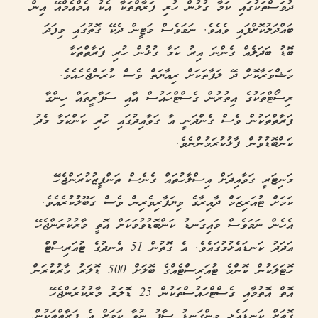
ދުވަސްތަކުގައި ކަމާ ގުޅުން ހުރި ފަރާތްތަކާ އެކު އެމްއެމްއޭ އިން
ބައްދަލުކޮށްފައި ވެއެވެ. ނަމަވެސް މަޓީން ދެކޭ ގޮތުގައި މިފަދަ
ބޮޑު ބަދަލެއް ގެންނަ އިރު ކަމާ ގުޅުން ހުރި ފަރާތްތަކާ
މަޝްވަރާކޮށް ދޭ ލަފާތަކަށް ރިއާޔަތް ވެސް ކުރަންޖެހެއެވެ.
ރިސޯޓްތަކުގެ އިތުރުން ގެސްޓްހައުސް އާއި ސަފާރީތައް ހިންގާ
ފަރާތްތަކުން ވެސް ގެންދަނީ އާ ގަވާއިދުގައި ހުރި ކަންކަމާ މެދު
ކަންބޮޑުވުން ފާޅުކުރަމުންނެވެ.
މަނިޓަރީ ގަވާއިދަށް އިސްލާހުތައް ގެނެސް ތަންފީޒުކުރަންޖެހޭ
ކަމަށް ޓުއަރިޒަމް ދާއިރާގެ ވިޔަފާރިވެރިން ވެސް ގަބޫލުކުރެއެވެ.
އެހެން ނަމަވެސް މައިގަނޑު ކަންބޮޑުވުމަކަށް އޮތީ މާރުކުރަންޖެހޭ
އަދަދު ކަނޑައެޅުމުގައެވެ. އެ ގޮތުން 51 އެނދުގެ ޓުއަރިސްޓް
ހޮޓަލަކުން ކޮންމެ ޓުއަރިސްޓެއްގެ ބޮލަށް 500 ޑޮލަރު މާރުކުރަން
އޮތް އޮތުމާއި ގެސްޓްހައުސްތަކުން 25 ޑޮލަރު މާރުކުރަންޖެހޭ
ގޮތަށް ކަނޑައެޅި މިންގަނޑު ސާފު ނުވާ ކަމަށް އެ ފަރާތްތަކުން