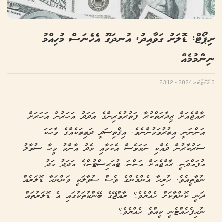
ރިޕޯޓް: ޑޮލަރު ގަވާއިދު، އުނދަގޫ އެހެނަސް މުހިއްމު
ނިންމުމެއް
3 އޮކްޓޯބަރ 2024 - 23:12
ރާއްޖެއަށް ޒިޔާރަތްކުރާ ފަތުރުވެރިންގެ އަދަދު އަހަރުން އަހަރަށް
އަންނަނީ އިތުރުވަމުންނެވެ. އިޤްތިސަދީ ދަތިތަކެއްގެ ވާހަކަ
ސަރުކާރުން ދެއްކި ނަމަވެސް އެކަމާއި މެދު އާންމު މީހާ ސުވާލު
އުފައްދަނީ ރާއްޖެއަށް އަންނަ ޓުއަރިސްޓުންގެ އަދަދު މަދު
ނުވާތީއެވެ. ހުރިހާ އެންމެންގެ ވެސް ސުވާލަކީ ވަންނަހާ ޑޮލަރެއް
ދަނީ ކޮންތާކަށް ހެއްޔެވެ؟ ރާއްޖޭގެ ބޭންކުތަކުގައި އެ ޑޮލަރުތައް
ނުހިފެހެއްޓެނީ ކީއްވެ ހެއްޔެވެ؟