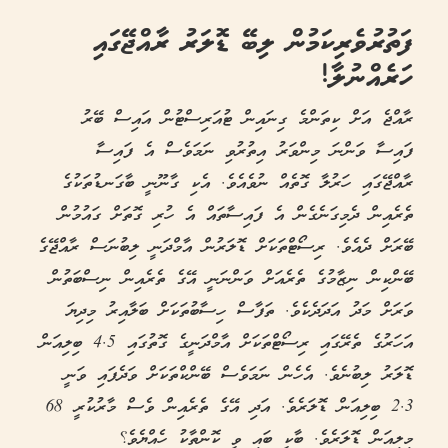
ފަތުރުވެރިކަމުން ލިބޭ ޑޮލަރު ރާއްޖޭގައި
ހަރެއްނުލާ!
ރާއްޖެ އަށް ކިތަންމެ ގިނައިން ޓުއަރިސްޓުން އައިސް ބޭރު
ފައިސާ ވަންނަ މިންވަރު އިތުރުވި ނަމަވެސް އެ ފައިސާ
ރާއްޖޭގައި ހަރުލާ ގޮތެއް ނުވެއެވެ. އެކި ގާނޫނީ ބާގަނޑުތަކުގެ
ތެރެއިން ދެމިގަނެގެން އެ ފައިސާތައް އެ ހުރި ގޮތަށް ގައުމުން
ބޭރަށް ދެއެވެ. ރިސޯޓްތަކަށް ޑޮލަރުން އާމްދަނީ ލިބުނަސް ރާއްޖޭގެ
ބޭންކިން ނިޒާމުގެ ތެރެއަށް ވަންނަނީ އޭގެ ތެރެއިން ނިސްބަތުން
ވަރަށް މަދު އަދަދެކެވެ. ތަފާސް ހިސާބުތަކަށް ބަލާއިރު މިދިޔަ
އަހަރުގެ ތެރޭގައި ރިސޯޓްތަކަށް އާމްދަނީގެ ގޮތުގައި 4.5 ބިލިއަން
ޑޮލަރު ލިބުނެވެ. އެހެން ނަމަވެސް ބޭންކްތަކަށް ވަދެފައި ވަނީ
2.3 ބިލިއަން ޑޮލަރެވެ. އަދި އޭގެ ތެރެއިން ވެސް މާރުކުރީ 68
މިލިއަން ޑޮލަރެވެ. ބާކީ ބައި ވީ ކޮންތާކު ހެއްޔެވެ؟