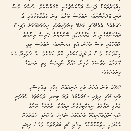
ހިދުމަތްތަކަށް ފައިސާ ދައްކަންޖެހެނީ ޑޮލަރުންނެވެ. މުސާރަ ވެސް
ދެނީ ޑޮލަރުންނެވެ. ނަމަވެސް ބޭރުގެ ގިނަ ގައުމުތަކުގައި އެ
ގައުމެއްގެ އެތެރޭގައި ކުރެވޭ ވިޔަފާރިތަކާއި ހިދުމަތްތަކަށް ފައިސާ
ދައްކަންޖެހެނީ އެ ގައުމެއްގައި ބޭނުންކުރާ ފައިސާ އިންނެވެ.
ރާއްޖޭގައި ވެސް އެކަން އޮތީ އެހެންނެވެ. ނަމަވެސް މިއީ
މިހާތަނަށް ވެސް ތަންފީޒުނުކުރެވި އޮތް ކަމެކެވެ. އާ ގަވާއިދާ އެކު
ޑޮލަރުގެ މައްސަލަ މުޅީން ހައްލު ނުވިޔަސް މިއީ ރަނގަޅު
ވިޔަވަޅެކެވެ.
2009 ވަނަ އަހަރު މުޅި ދުނިޔެއަށް ދިމާވި އިގްތިސާދީ
ކާރިސާގައި ދިވެހި ސަރުކާރުގެ ވަރަ ބިނދި، ދައުލަތުގެ އާމްދަނީ
ގެއްލި ދައުލަތް ނިކަމެތިވެގެން ދިޔައެވެ. އެއާއެކު އޭރުގެ
ރައީސުލްޖުމްހޫރިއްޔާ މުހައްމަދު ނަޝީދު ގެންނެވި ދައުލަތަށް
އާމްދަނީ އިތުރުކުރުމުގެ އިގްތިސާދީ ބަދަލުތައް ވެގެން ދިޔައީ