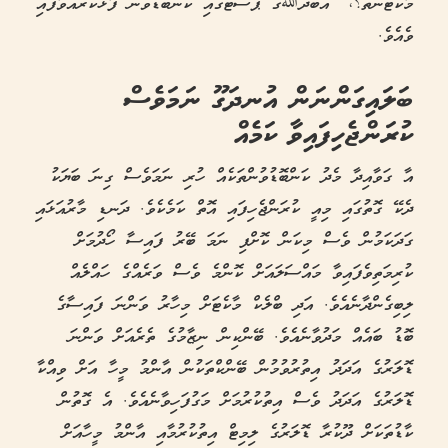
މާކެޓުންތަ؟،” އަބްދުﷲގެ ޕޯސްޓްގައި ކަންބޮޑުވުން ފާޅުކުރައްވާފައި
ވެއެވެ.
ބަލައިގަންނަން އުނދަގޫ ނަމަވެސް
ކުރަންޖެހިފައިވާ ކަމެއް
އާ ގަވާއިދާ މެދު ކަންބޮޑުވުންތަކެއް ހުރި ނަމަވެސް ގިނަ ބަޔަކު
ދެކޭ ގޮތުގައި މިއީ ކުރަންޖެހިފައި އޮތް ކަމެކެވެ. ދަނޑި މާރުއަޅައި
ގަދަކަމުން ވެސް މިކަން ކޮށްފި ނަމަ ބޭރު ފައިސާ ހޯދުމަށް
ކުރިމަތިވެފައިވާ މައްސަލައަށް ކޮންމެ ވެސް ވަރެއްގެ ހައްލެއް
ލިބިގެންދާނެއެވެ. އަދި ބްލެކް މާކެޓަށް މިހާރު ވަންނަ ފައިސާގެ
ބޮޑު ބައެއް މަދުވާނެއެވެ. ބޭންކިން ނިޒާމުގެ ތެރެއަށް ވަންނަ
ޑޮލަރުގެ އަދަދު އިތުރުވުމުން ބޭންކްތަކުން އާންމު މީހާ އަށް ވިއްކާ
ޑޮލަރުގެ އަދަދު ވެސް އިތުކުރުމަށް މަގުފަހިވާނެއެވެ. އެ ގޮތުން
ކާޑުތަކަށް ދޫކުރާ ޑޮލަރުގެ ލިމިޓް އިތުކުރުމާއި އާންމު މީހާއަށް