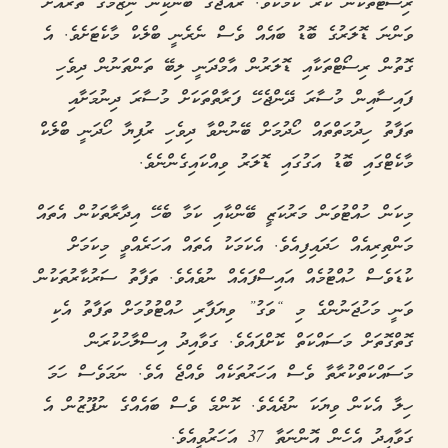
ރިސޯޓްތަކުން ކުރާ ކަމެކެވެ. ރާއްޖޭގެ ބޭންކިން ނިޒާމުގެ ތެރެއަށް
ވަންނަ ޑޮލަރުގެ ބޮޑު ބައެއް ވެސް ނެރެނީ ބްލެކް މާކެޓަށެވެ. އެ
ގޮތުން ރިސޯޓްތަކާއި ޑޮލަރުން އާމްދަނީ ލިބޭ ތަންތަނުން ދިވެހި
ފައިސާއިން މުސާރަ ދޭންޖެހޭ ފަރާތްތަކަށް މުސާރަ ދިނުމަށާއި
ތަފާތު ހިދުމަތްތައް ހޯދުމަށް ބޭނުންވާ ދިވެހި ރުފިޔާ ހޯދަނީ ބްލެކް
މާކެޓްގައި ބޮޑު އަގުގައި ޑޮލަރު ވިއްކައިގެންނެވެ.
މިކަން ހުއްޓުވަން މަރުކަޒީ ބޭންކާއި ކަމާ ބެހޭ އިދާރާތަކުން އެތައް
މަންތިރިއެއް ހަދައިފިއެވެ. އެކަމަކު އެތައް އަހަރެއްވީ މިކަމަށް
ކުޑަވެސް ހުއްޓުމެއް އައިސްފައެއް ނުވެއެވެ. ތަފާތު ސަރުކާރުތަކުން
ވަނީ މަހުޖަނުންގެ މި “ވަގު” ވިޔަފާރި ހުއްޓުވުމަށް ތަފާތު އެކި
ގޮތްގޮތަށް މަސައްކަތް ކޮށްފައެވެ. ގަވާއިދު އިސްލާހުކުރަން
މަސައްކަތްކުރާތާ ވެސް އަހަރުތަކެއް ވެއްޖެ އެވެ. ނަމަވެސް ހަމަ
ހިލާ އެކަން ވިޔަކަ ނުދެއެވެ. ކޮންމެ ވެސް ބައެއްގެ ނުފޫޒުން އެ
ގަވާއިދު އެހެން އޮންނަތާ 37 އަހަރުވީއެވެ.