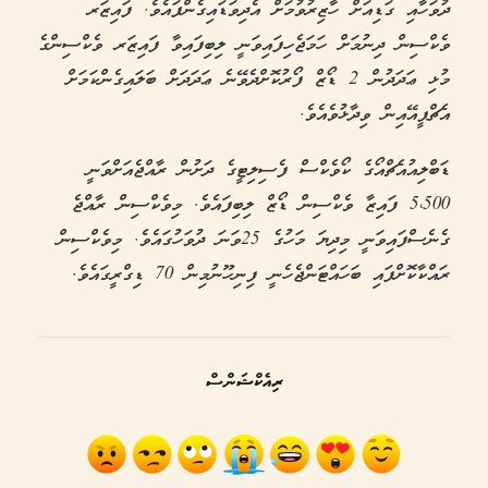
ދުވަހާއި ގަޑިއަށް ހާޒިރުވުމަށް އެދިވަޑައިގެންފައެވެ. ފައިޒަރ
ވެކްސިން ދިނުމަށް ހަމަޖެހިފައިވަނީ ލިބިފައިވާ ފައިޒަރ ވެކްސިންގެ
މުޅި ޢަދަދުން 2 ޑޯޒް ފޯރުކޮށްދެވޭނެ ޢަދަދަށް ބަލައިގެންކަމަށް
އެޗްޕީއޭއިން ވިދާޅުވެއެވެ.
ޑަބްލިއުއެޗްއޯގެ ކޯވެކްސް ފެސިލިޓީގެ ދަށުން ރާއްޖެއަށްވަނީ
5،500 ފައިޒާ ވެކްސިން ޑޯޒް ލިބިފައެވެ. މިވެކްސިން ރާއްޖެ
ގެނެސްފައިވަނީ މިދިޔަ މަހުގެ 25ވަނަ ދުވަހުގައެވެ. މިވެކްސިން
ރައްކާކޮށްފައި ބަހައްޓަންޖެހެނީ ފިނިހޫނުމިން 70 ޑިގްރީގައެވެ.
ރިއެކްޝަންސް