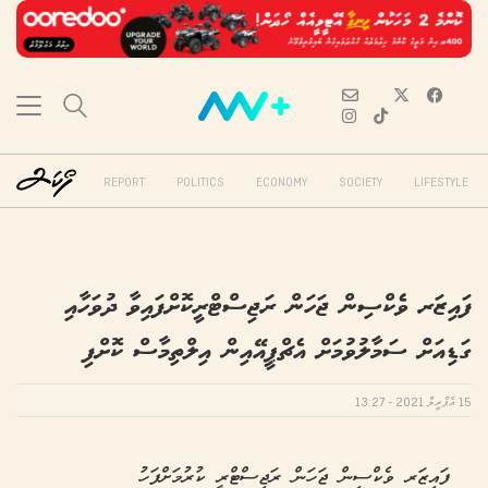
REPORT
POLITICS
ECONOMY
SOCIETY
LIFESTYLE
ފައިޒަރ ވެކްސިން ޖަހަން ރަޖިސްޓްރީކޮށްފައިވާ ދުވަހާއި
ގަޑިއަށް ސަމާލުވުމަށް އެޗްޕީއޭއިން އިލްތިމާސް ކޮށްފި
15 އެޕްރީލް 2021 - 13:27
ފައިޒަރ ވެކްސިން ޖަހަން ރަޖިސްޓްރީ ކުރުމަށްފަހު