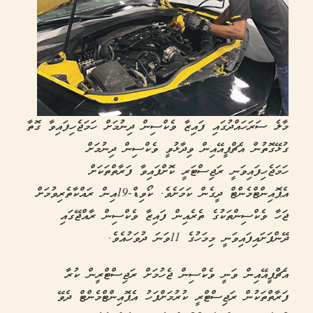
މާލެ ސަރަހައްދުގައި ފައިޒާ ވެކްސިން ދިނުމަށް ހަމަޖެހިފައިވާ ގޮތާ
ގުޅޭގޮތުން އެޗްޕީއޭއިން ވިދާޅުވީ ވެކްސިން ދިނުމަށް
ހަމަޖެހިފައިވަނީ ރަޖިސްޓަރީ ކޮށްފައިވާ ފަރާތްތަކަށް
އެޕޮއިންޓްމެންޓް ދީގެން ކަމަށެވެ. ކޯވިޑް-19އިން ރައްކާތެރިވުމަށް
ޖަހާ ވެކްސިންތަކުގެ ތެރެއިން ފައިޒާ ވެކްސިން ރާއްޖޭގައި
ދޭންފަށައިފައިވަނީ މިމަހުގެ 11ވަނަ ދުވަހުއެވެ.
އެޗްޕީއޭއިން ވަނީ ވެކްސިން ޖެހުމަށް ރަޖިސްޓްރީން ކުރާ
ފަރާތްތަކުން ރަޖިސްޓްރީ ކުރުމަށްފަހު އެޕޮއިންޓްމެންޓް ދެވޭ