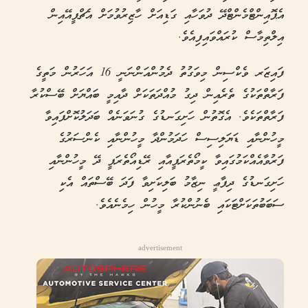
އެޕޮއިންޓްމެންޓްދޭ ދުވަހާއި ގަޑިއަށް ހާޒިރުވުމަށް އެޗްޕީއޭއިން
އިލްތިމާސް ކުރައްވައިފިއެވެ.
ފައިޒަރ ވެކްސިން މިވަގުތު ދެމުންއަންނަނީ 16 އަހަރުން މަތީގެ
ފަރާތްތަކުގެ ތެރެއިން ދިގު މުއްދަތަކަށް ދާއިމީ ބައްޔަށް ބޭސްކުރާ
ފަރާތްތަކެވެ. އެގޮތުން ހަށިގަނޑުގެ ގުނަވަނެއް ބަދަލުކޮށްފައިވާ
މީހުންނާއި ޑަޔަލިސިސް ހަދަމުންދާ މީހުންނާއި ކެންސަރުގެ
ފަރުވާއެއްކަމުގައިވާ ކީމޯތެރަޕީއާއި ރޭޑިއޯތެރަޕީ ދޭ މީހުންނާއި
ހަށިގަނޑުގެ ދިފާޢީ ނިޒާމު ބަލިކަށިވާ ފަދަ ބޭސްތައް އެކި
ސަބަބުތަކަށްޓަކައި ބެނުންކުރާ މީހުން ހިމެނެއެވެ.
advertisement