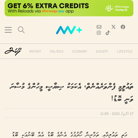
REPORT
POLITICS
ECONOMY
SOCIETY
LIFESTYLE
ތައުލީމީ ފެންވަރެއްނެތް، އެކަމަކު ސިޔާސީ މީހުންގެ މުސާރަ
ވަނީ ބޮޑު!
27 އެޕްރީލް 2021 - 11:05
މަތީ ތައުލީމާއި ތަމްރީން ހޯދުމުގެ އެންމެ ބޮޑު އެއް ބޭނުމަކީ ބޮޑު