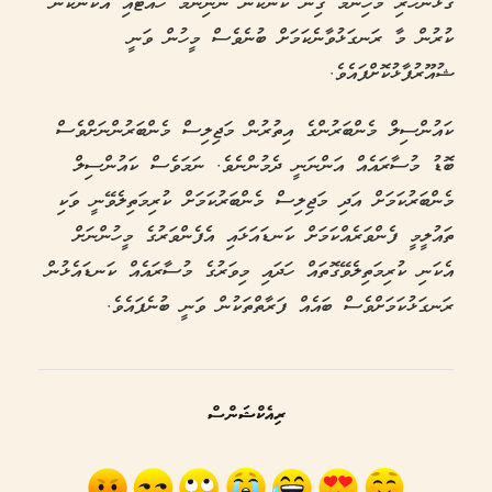
ގުޅުންހުރި މުހިންމު ގިނަ ކަންކަން ނުނިންމު ހުއްޓައި އެކަންކަން
ކުރުން މާ ރަނގަޅުވާނެކަމަށް ބުނެވެސް މީހުން ވަނީ
ޝުއޫރުފާޅުކޮށްފައެވެ.
ކައުންސިލް މެންބަރުންގެ އިތުރުން މަޖިލިސް މެންބަރުންނަށްވެސް
ބޮޑު މުސާރައެއް އަންނަނީ ދެމުންނެވެ. ނަމަވެސް ކައުންސިލް
މެންބަރުކަމަށް އަދި މަޖިލިސް މެންބަރުކަމަށް ކުރިމަތިލެވޭނީ ވަކި
ތައުލީމީ ފެންވަރެއްކަމަށް ކަނޑައަޅައި އެފެންވަރުގެ މީހުންނަށް
އެކަނި ކުރިމަތިލެވޭގޮތައް ހަދައި މިވަރުގެ މުސާރައެއް ކަނޑައެޅުން
ރަނގަޅުކަމަށްވެސް ބައެއް ފަރާތްތަކުން ވަނީ ބުނެފައެވެ.
ރިއެކްޝަންސް