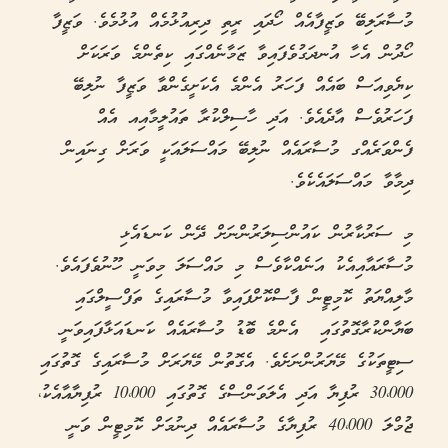
މުސާރަލިބޭ ވަޒީފާއެއް ހޯދައި ރީތި ދިރިއުޅުމެއް އުޅުމެވެ. ވަޒީފާ
ހޯދުން އެހާ އުނދަގުވެފައިވާ ޒަމާނެއްގައި ކިތެންމެ ވަރަކަށް
ކިޔެވިއަސް ބައެއް ފަހަރު އެންމެ އެކަށީގެންވާ ވަޒީފާ ނުލިބޭ
ފަހަރުވެސް އާދެއެވެ. އަދި ހާސިލްކުރާ ތައުލީމާއިއ އެއް
ފެންވަރެއްގ މުސާރައެއް ނުލިބޭ މައްސަލައަކީ ވަރަށް ގިނައިން
ދިމާވާ މައްސަލައެކެވެ.
މި ސަރުކާރުން ކައުންސިލަރުންނަށް ދޭން ކަނޑައެޅި
މުސާރައާއިއެކު އަނެއްކާވެސް މި މައްސަލަ މިވަނީ ހޫނުވެފައެވެ.
މާލިއްޔަތު ކޮމިޓީން ފާސްކޮށްފައިވާ މުސާރައިގެ ތަފްސީލްގައި
ބަޔާންކުރާގޮތުގައި އެންމެ ބޮޑު މުސާރައެއް ކަނޑައަޅާފައިވަނީ
ސިޓީތަކުގެ މޭޔަރުންނަށެވެ. އެގޮތުން މޭޔަރަށް މުސާރައިގެ ގޮތުގައި
30،000 ރުފިޔާ އަދި އެލަވަންސްގެ ގޮތުގައި 10،000 ރުފިޔާއާއެކު،
ޖުމްލަ 40،000 ރުފިޔާގެ މުސާރައެއް ދިނުމަށް ކޮމިޓީން ވަނީ