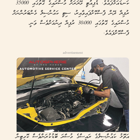
ކަނޑައަޅާފައެވެ. ޑެޕިއުޓީ މޭޔަރަށް މުސާރައިގެ ގޮތުގައި 35000
ރުފިޔާ ދޭން ފާސްކޮށްފައިވާއިރު، ސިޓީ ކައުންސިލް މެންބަރުންނަށް
މުސާރައިގެ ގޮތުގައި 30،000 ރުފިޔާ ދިނުމަށްވެސް ވަނީ
ފާސްކޮށްފައެވެ.
advertisement
އަތޮޅު ކައުންސިލްގެ ރައީސްގެ މުސާރަ ބޮޑުކުރަންވެސް ކޮމިޓީން