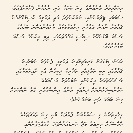
މިކަމާއިމެދު އާންމުންގެ ގިނަ ބަޔަކު ވަނީ ނުރުހުން ފާޅުކޮށްފައެވެ.
ސަބަބަކީ ޓީޗަރުންނާއި، ނަރުހުންފަދަ މަތީ ތައުލީމު ހާސިލްކޮށްގެން
ޤައުމަށް ނުހަނު އަގުހުރި ޙިދުމަތްތަކެއް ކުރަމުންއަންނަ ބައެއްގެ
މުސާރަ ބޮޑުނުކޮށް ސިޔާސީ މަޤާމުތަކުގައި ތިބި މީހުންގެ މުސާރަ
ބޮޑުކުރުމެވެ.
ކައުންސިލްކަމަށް ކުރިމަތިލާއިރު ތައުލީމީ ފެންވަރު ނުބަލާއިރު
ޤައުމުގައި ތިބި ތައުލީމާއި ތަޖުރިބާ ލިބިގެން އެކި ދާއިރާތަކުގައި
މަސައްކަތްކުރާ މީހުންނާއި ނުބައްދަލް މުސާރައެއް
ކައުންސިލަރުންނަށް ދިނުމަކީ އެންމެ އިންސާފުވެރި ގޮތް ނޫންކަމަށް
ގިނަ ބަޔަކު ދަނީ ބުނަމުންނެވެ.
މީގެއިތުރުން މި ސަރުކާރުން ފުއްދަން ބުނި ގިނަ ވައުދުތަކެއް
ޙާއްސަކޮށް މިނިމަމް ވޭޖް ކަނޑައެޅުންފަދަ މުވައްޒަފުންނާއި