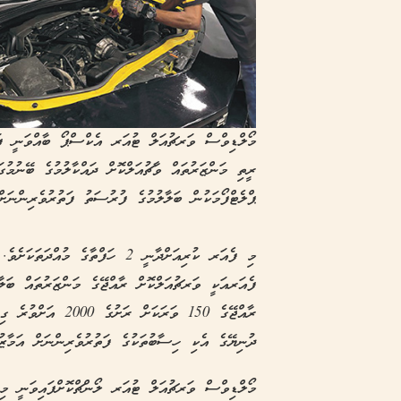
މޯލްޑިވްސް ވަރޗުއަލް ޓުއަރ އެކްސްޕޯ ބާއްވަނީ ފަތ
ރީތި މަންޒަރުތައް ވާޗުއަލްކޮށް ދައްކާލުމުގެ ބޭނުމު
ޕްލެޓްފޯމަކުން ބަލާލުމުގެ ފުރުސަތު ފަތުރުވެރިންނަށް
މި ފެއަރ ކުރިއަށްދާނީ 2 ހަފްތާގެ
ފެއަރއަކީ ވަރޗުއަލްކޮށް ރާއްޖޭގެ މަންޒަރުތައް ބަލ
ރާއްޖޭގެ 150 ވަރަކ
ދުނިޔޭގެ އެކި ހިސާބުތަކުގެ ފަތުރުވެރިންނަށް އަމާޒު
މޯލްޑިވްސް ވަރޗުއަލް ޓުއަރ ލޯންޗްކޮށްފައިވަނީ މި