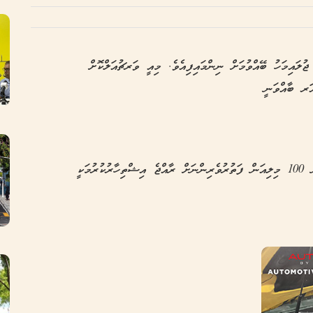
ލައިމަހު ބޭއްވުމަށް ނިންމައިފިއެވެ. މިއީ ވަރޗުއަލްކޮށް
ަރ ބާއްވަނީ
މި ފެއަރ މެދުވެރިކޮށް ދުނިޔޭގެ އެކި ހިސާބުތަކުން 100 މިލިއަން ފަތުރުވެރިންނަށް ރާއްޖެ އިޝްތިހާރުކުރުމަކީ