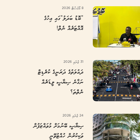
8 އޯގަސްޓް 2026
“ބޮޑު ބަދަލު”ގައި އިހުގެ
އޮއްޓަރެއް ނެތް!
31 ޖުލައި 2026
ދައުލަތުގެ ދަރަނީގެ ކުރެޑިޓް
ނަގާނެ ސިޔާސީ ލީޑަރެއް
ނެތްތަ؟
24 ޖުލައި 2026
ސިޔާސީ ބޭނުމަށް މުވައްޒަފުން
ވަކިކުރުން ހުއްޓުވޭނީ