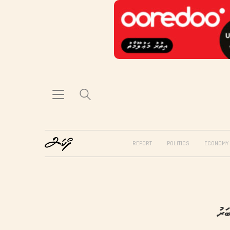
REPORT
POLITICS
ECONOMY
ަރު