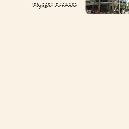
އައްޔަންކުރުން ހުއްޓުވައިގެން!