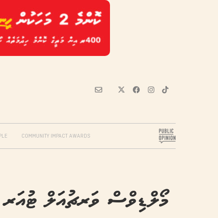
PLE
COMMUNITY IMPACT AWARDS
މޯލްޑިވްސް ވަރޗުއަލް ޓުއަރ އ