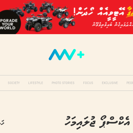
SOCIETY
LIFESTYLE
PHOTO STORIES
FOCUS
EXCLUSIVE
PEO
ެކްސްޕޯ ޖުލައިމަހު
ޚަބ