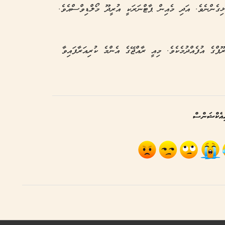
ިގެންނެވެ. އަދި މެއިން ޕާޓްނަރަކީ އުރީދޫ މޯލްޑިވްސްއެވެ.
ްގެ އުފެއްދުމެކެވެ. މިއީ ރާއްޖޭގެ އެންމެ ކުރިއަރާފައިވާ
އެކްޝަންސް