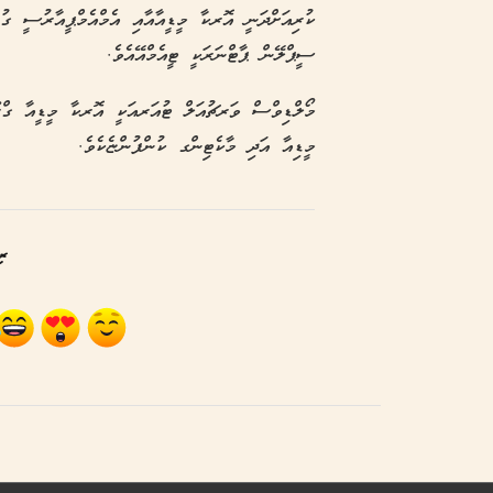
ކުރިއަށްދަނީ އޮރކާ މީޑީއާއާއި އެމްއެމްޕީއާރުސީ ގުޅ
ސީޕްލޭން ޕާޓްނަރަކީ ޓީއެމްއޭއެވެ.
މޯލްޑިވްސް ވަރޗުއަލް ޓުއަރއަކީ އޮރކާ މީޑީއާ ގްރޫޕ
މީޑިއާ އަދި މާކެޓިންގ ކުންފުންޏެކެވެ.
ރި