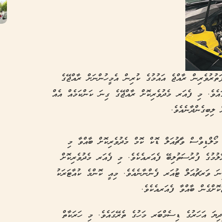
ުރުވެރިން ރާއްޖެ އައުމުގެ ކުރިން އެމީހުންނަށް ރާއްޖޭގެ
ގައެވެ. މި ފެއަރ މެދުވެރިކޮށް ރާއްޖޭގެ ގިނަ ކަންކަމެއް އެއް
 ލިބިގެންދާނެއެވެ.
 މުއްދަތަކަށެވެ. މޯލްޑިވްސް ވާޗުއަލް ޑޮކް ކޮމް މެދުވެރިކޮށް ބާއްވާ މި
ާލުމުގެ ފުރުސަތުލިބޭ ފެއަރއެކެވެ. މި ފެއަރ މެދުވެރިކޮށް
ަށް ރަށުގެ 2000 އަށްވުރެ ގިނަ ވަރޗުއަލް ޓުއަރ ފެންނާނެއެވެ. މިއީ ކޮންމެ ކުއާޓަރަކު
ކޮށްގެން ބާއްވާ ފެއަރއެކެވެ.
ދިޔަ އަހަރުގެ ޑިސެމްބަރ މަހުގެ ތެރޭގައެވެ. މި ހަރަކާތް