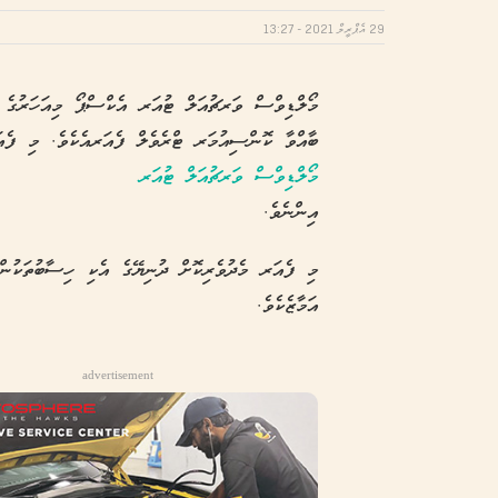
29 އެޕްރީލް 2021 - 13:27
މޯލްޑިވްސް ވަރޗުއަލް ޓުއަރ އެކްސްޕޯ މިއަހަރުގެ ޖު
ބާއްވާ ކޮންސިއުމަރ ޓްރެވެލް ފެއަރއެކެވެ. މި ފެއ
މޯލްޑިވްސް ވަރޗުއަލް ޓުއަރ
އިންނެވެ.
އަމާޒެކެވެ.
advertisement