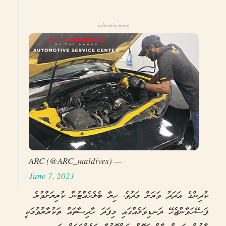
advertisement
— ARC (@ARC_maldives)
June 7, 2021
ކުދިންގެ އަދަދު ވަރަށް މަދުވެ، ހިޔާ ބެލެހެއްޓުން ކުރިޔަށްވުރެ
ފަސޭހަވާންޖެހޭ ދަނޑިވަޅެއްގައި މިފަދަ ހާދިސާތައް ތަކުރާރުވުމަކީ