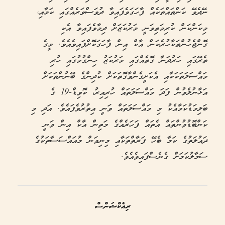
ނޭދެވޭ ކަންތައްތަކެއް ފާހަގަވެފައިވާ ދުވަސްވަރެއްގައި ކަމާއި،
މިކަންކަން ކުރިމަތިވަނީ މަރުކަޒަށް ދިމާވެފައިވާ އެކި
ގޮންޖެހުންތަކާހުރެކަން އާކް އިން ފާހަގަކޮށްފައިވެއެވެ. މީގެ
ތެރޭގައި ހަރުދަނާ ގޮތެއްގައި މަރުކަޒު ހިންގުމުގައި ހުރި
މައްސަލަތަކަކާއި އެކަށީގެންވާގޮތަކަށް ކުދިންގެ ބޭނުންތަކަށް
އަޅާނުލެވުން ފަދަ މައްސަލަތައް ހުރިއިރު، ކޮވިޑް-19 ގެ
ބަލިމަޑުކަމާއެކު މި މައްސަލަތައް ވަނީ އިތުރުވެފައެވެ. އަދި މި
ކަންބޮޑުވުންތައް އެތައް ފަހަރެއްގެ މަތިން އާކް އިން ވަނީ
ދައުލަތުގެ ކަމާ ބެހޭ ފަރާތްތަކާއި މިނިވަން މުއައްސަސާތަކުގެ
ސަމާލުކަމަށް ގެނެސްފައިވެއެވެ.
ރިއެކްޝަންސް