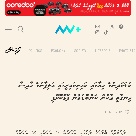
POLITICS
ECONOMY
SOCIETY
LIFESTYLE
PHOTO STO
ކުޑަކުދިންގެ ހިޔާގައި ކައިރިކައިރީގައި އަލިފާނުގެ ހާދިސާ
ހިނގާތީ އާކުން ކަންބޮޑުވުން ފާޅުކޮށްފި
8 ޖޫން 2021 - 11:46
ދައުލަތުގެ ބެލުމުގެ ދަށުގައި އުމުރުން 13 އަހަރާއި 18 އަހަރުގެ