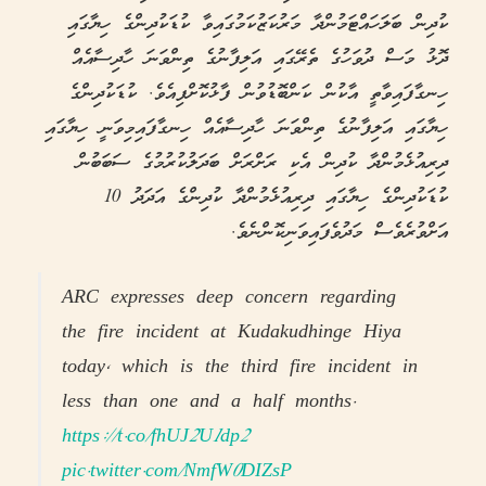
ކުދިން ބަލަހައްޓަމުންދާ މަރުކަޒުކަމުގައިވާ ކުޑަކުދިންގެ ހިޔާގައި
ދޮޅު މަސް ދުވަހުގެ ތެރޭގައި އަލިފާނުގެ ތިންވަނަ ހާދިސާއެއް
ހިނގާފައިވާތީ އާކުން ކަންބޮޑުވުން ފާޅުކޮށްފިއެވެ. ކުޑަކުދިންގެ
ހިޔާގައި އަލިފާނުގެ ތިންވަނަ ހާދިސާއެއް ހިނގާފައިމިވަނީ ހިޔާގައި
ދިރިއުޅެމުންދާ ކުދިން އެކި ރަށްރަށް ބަދަލުކުރުމުގެ ސަބަބުން
ކުޑަކުދިންގެ ހިޔާގައި ދިރިއުޅެމުންދާ ކުދިންގެ އަދަދު 10
އަށްވުރެވެސް މަދުވެފައިވަނިކޮންނެވެ.
ARC expresses deep concern regarding
the fire incident at Kudakudhinge Hiya
today, which is the third fire incident in
less than one and a half months.
https://t.co/fhUJ2U1dp2
pic.twitter.com/NmfW0DIZsP