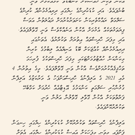
އާކުން ވަކިން ޚާއްޞަކޮށް ކަންބޮޑުވާ ކަމެއްކަމަށް ވަނީ
ބުނެފައެވެ. އަދި ކުޑަކުދިންގެ ހިޔާގައި ދިރިއުޅެމުންދާ ކުދިންގެ
ސަލާމަތާ ރައްކާތެރިކަން ކަށަވަރުކުރުމަށް ދަޢުލަތުން އަވަސް
ފިޔަވަޅުތަކެއް އެޅުމަށް އާކުން އަނެއްކާވެސް ވަނީ ގޮވާލާފައެވެ.
އަދި މިފަދަ ހާދިސާތައް އިތުރަށް ތަކުރާރުވެ، އެތަނުގައި
ދިރިއުޅެމުންދާ ކުއްޖަކަށް ބޮޑު އަނިޔާއެއް ލިބުމުގެ ކުރިން
މިކަންކަން ހުއްޓުވުމަށްޓަކައި މިފަދަ ހާދިސާތަކުގެ ފުރިހަމަ
ތަޙްޤީޤެއްކުރުމަށްވެސް އާކުން ވަނީ ގޮވާލާފައެވެ. މީގެ އިތުރުން 4
މެއި 2021 ގެ އަލިފާނުގެ ހާދިސާއަށްފަހު އެ މަރުކަޒުގެ އަލިފާނާ
ގުޅުންހުރި ސަލާމަތީ ކަންކަމުގެ އޮޑިޓްއެއް ހެދުމަށް ކަމާބެހޭ
ފަރާތްތަކަށް އާކުން ގޮވާލި ގޮވާލުން އަލުން ވަނީ
ތަކުރާރުކޮށްފައެވެ.
އަލިފާނުގެ ހާދިސާތައް ތަކުރާރުކޮށް ކުޑަކުދިންގެ ހިޔާގައި ހިނގަން
ފަށާފައި މިވަނީ މިފަހަކަށް އައިސް ކުޑަކުދިންގެ ހިޔާގައި އެތަށް