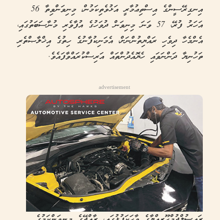
އިނގިރޭސީންގެ އިސްތިޢުމާރީ އަޅުވެތިކަމުން، މިނިވަންވިތާ 56
އަހަރު ފުރޭ، 57 ވަނަ މިނިވަން ދުވަހުގެ އުފާވެރި މުނާސަބަތުގައި،
އެންމެހާ ދިވެހި ރައްޔިތުންނަށް، އެމަނިކުފާނުގެ ހިތުގެ އިޚްލާޞްތެރި
ތަހުނިޔާ ދަންނަވައި ހެޔޮއެދުންތައް އަރިސްކުރައްވާފައެވެ.
advertisement
ރައީސުލްޖުމްހޫރިއްޔާގެ ވާހަކަފުޅުގައި، ރާއްޖޭގެ މިނިވަންކަމުގެ