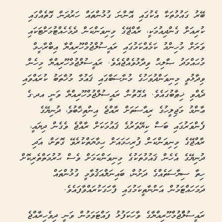
ބޭރު ގައުމުތަކާ އެކުގައި އޮންނަ ގުޅުންތައް ހަރުދަނާ ގޮތެއްގައި
ކުރިއަށް ގެންދިއުމަކީ، ރާއްޖޭގެ މިނިވަންކަން ދެމެހެއްޓުމަށްޓަކައި
ވަރަށް މުހިންމު ކަމެއްކަމުގައި ރައީސުލްޖުމްހޫރިއްޔާ އިބްރާހީމް
މުޙައްމަދު ޞާލިޙް ވިދާޅުވެއްޖެއެވެ. ރައީސުލްޖުމްހޫރިއްޔާ މިހެން
ވިދާޅުވީ މިނިވަންދުވަހުގެ މުނާސަބާގައި ޤައުމާ މުޚާތަބު ކުރައްވައި
ދެއްވި ޚިޠާބުގައެވެ. އެގޮތުން ރައީސުލްޖުމްހޫރިއްޔާ ވަނީ އދ.ގެ
ޢާންމު މަޖިލީހުގެ ރިއާސަތަށް ރާއްޖެ އިންތިޚާބުވެ، ދުނިޔޭގެ
ފެންވަރުގައި ބަސް ކިޔޭވަރުގެ ޤައުމަކަށް ރާއްޖެ ވެގެން ދިޔައީ،
ރާއްޖޭގެ މިނިވަންކަން ފުރިހަމައަށް ޙިމާޔަތްކުރެވޭ ގޮތަށް، އަދި
ދުނިޔޭގެ އެހެން ޤައުމުތަކުގެ މިނިވަންކަމަށް ވެސް ޙުރުމަތްތެރިކޮށް
ހިތާ ސިޔާސަތެއްގެ ދަށުން، ބައިނަލްއަޤުވާމީ ގުޅުންތައް
ދަމަހައްޓަމުން އަންނާތީކަމުގައި ފާހަަގަކުރައްވާފައެވެ.
ރައީސުލްްޖުމްހޫރިއްޔާގެ ވާހަކަފުޅު ފައްޓަވަމުން ވަނީ ދިވެހިރާއްޖެ