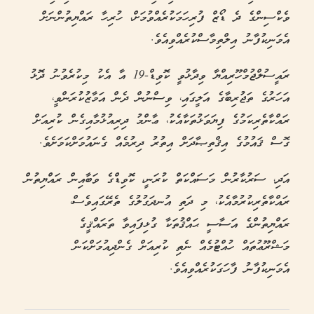
ވެކްސިންގެ ދެ ޑޯޒް ފުރިހަމަކުރެއްވުމަށް، ހުރިހާ ރައްޔިތުންނަށް
އެމަނިކުފާނު އިލްތިމާސްކުރެއްވިއެވެ.
ރައީސުލްޖުމްހޫރިއްޔާ ވިދާޅުވީ ކޮވިޑް-19 އާ އެކު މިކުރެވުނު ދޮޅު
އަހަރުގެ ތަޖުރިބާގެ އަލީގައި، ވިސްނުން ދެން އަމާޒުކުރަންވީ،
ރައްކާތެރިކަމުގެ ފިޔަވަޅުތަކާއެކު، ޢާންމު ދިރިއުޅުމާއިގެން ކުރިއަށް
ގޮސް ޤައުމުގެ އިޤްތިޞާދަށް އިތުރު ދިރުމެއް ގެނައުމަށްކަމަށެވެ.
އަދި، ސަރުކާރުން މަސައްކަތް ކުރަނީ، ކޮވިޑްގެ ވަބާއިން ރައްޔިތުން
ރައްކާތެރިކުރުމާއެކު، މި ދަތި އުނދަގުލުގެ ތެރޭގައިވެސް،
ރައްޔިތުންގެ އަސާސީ ޙައްޤުތަކާ ގުޅިފައިވާ ތަރައްޤީގެ
މަޝްރޫޢުތައް ހުއްޓުމެއް ނެތި ކުރިއަށް ގެންދިއުމަށްކަން
އެމަނިކުފާނު ފާހަގަކުރެއްވިއެވެ.