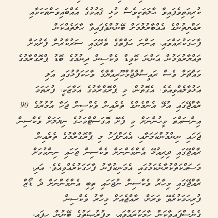
ކުރިމަތިވެފައިވާ ޙާލަތަކީވެސް މުޅި ޤައުމުގެ އެއްބައިވަންތަކަމާއި
ރައްޔިތުންގެ އެއްބާރުލުމަށް ބޭނުންވެފައިވާ ޙާލަތެއްކަން
ފާހަގަކުރައްވައި، އަންނަ ޙަފްތާގެ ތެރޭގައި ސަރުކާރުން ފެށުމަށް
ތައްޔާރުވަމުން އަންނަ ކޮވިޑް ވެކްސިން ދިނުމުގެ ބޮޑު ޕްރޮގްރާމުގެ
މައްޗަށް ވެސް ރައީސުލްޖުމްހޫރިއްޔާގެ ވާހަކަފުޅުގައި އަލި
އަޅުވާލެއްވިއެވެ. އެގޮތުން، މި ޕްރޮގްރާމުގެ އަމާޒަކީ، ފުރަތަމަ
ރާއްޖޭގައި އުޅޭ އެންމެންގެ ތެރެއިން ވެކްސިން ޖަހާ އުމުރުގެ 90
އިންސައްތަ މީހުންނަށް މި ފެށޭ އޮގަސްޓްމަހުގެ ނިޔަލަށް ވެކްސިން
ޖަހައި ނިންމުންކަމަށާއި، އެއަށްފަހު މި ޕްރޮގްރާމުގެ ތެރެއިން
ރާއްޖޭގައި ދިރިއުޅޭ އެންމެންނަށް ވެކްސިން ޖަހައި ނިންމުމަށް
މަސައްކަތްކުރާނެކަމުގައި އެމަނިކުފާނު ފާހަަގަކުރެއްވިއެވެ. އަދި،
ރާއްޖޭގައި މިހާރު ވެކްސިން ނުޖަހައި ތިބި އެންމެންނަށް ދެ ޑޯޒް
ފުރިހަމަކުރެވޭ ވަރަށް، ރާއްޖެއަށް މިހާރު ވެކްސިން
ގެނެސްފައިވާކަން ހާމަކުރައްވައި، މިފުރުޞަތުގެ ބޭނުން ހިފައި،