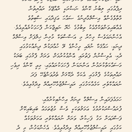
ދިފާއުގައި ލިބުނު ކޮންމެ ނަޞްރަކީ ރާއްޖޭގެ ރައްޔިތުން
މާތްވެެގެންވާ އިސްލާމްދީނުގެ ޞައްޙަ ޢަޤީދާގައި ސާބިތުވެ
އެއްބައިވަންތަކާމާއެކު ތިބުމުގެ ހެޔޮ ނަތީޖާކަން ފާހަގަކުރެއްވިއެވެ.
އެހެންނަމަވެސް މިހާރު މި އަސާސްތަކާ މުޅިން ޚިލާފަށް އިސްލާމް
ދީނަކީ، ޙައްޤަކާ ނުލައި މީހުންގެ ލޭ ހުއްދަކުރާ ދީނެއްކަމުގައި
ދެކި، އެވިސްނުން ފަތުރައި ޢާންމުކުރުމަށް، ވަރަށް ފާޅުގައި ބަޔަކު
މަސައްކަތްކުރަމުން އަންނަކަން ފާހަގަކުރައްވައި، މިއީ ކޮންމެ ދިވެހި
ރައްޔިތަކުމެ ފާޅުގައި އެކަމާ ދެކޮޅަށް ތެދުވަންޖެހޭ ފަދަ
ނުރައްކާތެރި ކަމެއްކަމުގައި ރައީސުލްޖުމްހޫރިއްޔާ ވިދާޅުވިއެވެ.
ހަމައެފަދައިން އިސްލާމް ދީނަށް އިހާނެތިކުރުމާއި،
ފުރައްސާރަކުރުމުގެ ޢަމަލުތަކަކީ ވެސް، މުޖުތަމަޢު ބައިބައިކޮށް
ފަސާދައަށް މަގު ފަހިކުރާ، ވަރަށް ނުރައްކާތެރި ޢަމަލުތަކެއް
ކަމުގައި ރައީސުލްޖުމްހޫރިއްޔާ ވިދާޅުވިއެވެ. އެހެންކަމުން، މި ދެ