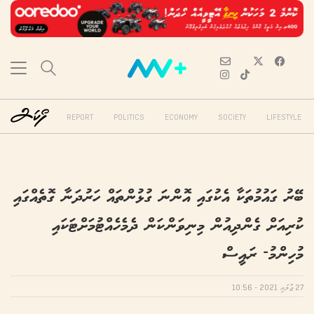
REPORT
POLITICS
ECONOMY
SOCIETY
LIFESTYLE
ބޭރު ގައުމުތަކާ އެކުގައި އޮންނަ ގުޅުންތައް ހަރުދަނާ ގޮތެއްގައި
ކުރިއަށް ގެންދިއުން މިނިވަންކަން ދެމެހެއްޓުމަށްޓަކައި
މުހިންމު- ރައީސް
27 ޖުލައި 2021 - 10:56