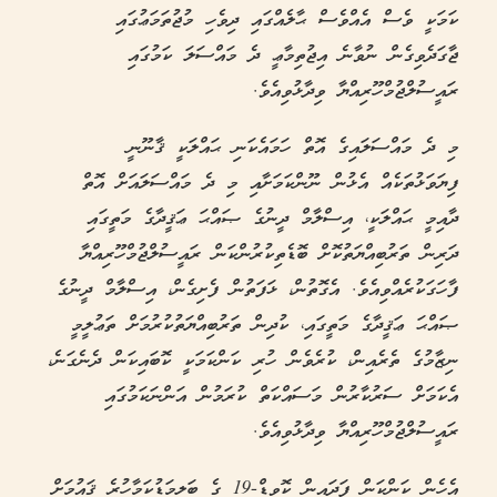
ކަމަކީ ވެސް އެއްވެސް ޙާލެއްގައި ދިވެހި މުޖުތަމަޢުގައި
ޖާގަދެވިގެން ނުވާނެ އިޖުތިމާޢީ ދެ މައްސަލަ ކަމުގައި
ރައީސުލްޖުމްހޫރިއްޔާ ވިދާޅުވިއެވެ.
މި ދެ މައްސަލައިގެ އޮތް ހަމައެކަނި ޙައްލަކީ ޤާނޫނީ
ފިޔަވަޅުތަކެއް އެޅުން ނޫންކަމަށާއި މި ދެ މައްސަލައަށް އޮތް
ދާއިމީ ޙައްލަކީ، އިސްލާމް ދީނުގެ ޞައްޙަ ޢަޤީދާގެ މަތީގައި
ދަރިން ތަރުބިއްޔަތުކޮށް ބޮޑެތިކުރުންކަން ރައީސުލްޖުމްހޫރިއްޔާ
ފާހަގަކުރެއްވިއެވެ. އެގޮތުން، ޅަފަތުން ފެށިގެން، އިސްލާމް ދީނުގެ
ޞައްޙަ ޢަޤީދާގެ މަތީގައި، ކުދިން ތަރުބިއްޔަތުކުރުމަށް ތަޢުލީމީ
ނިޒާމުގެ ތެރެއިން، ކުރެވެން ހުރި ކަންކަމަކީ ކޮބައިކަން ދެނެގަނެ،
އެކަމަށް ސަރުކާރުން މަސައްކަތް ކުރަމުން އަންނަކަމުގައި
ރައީސުލްޖުމްހޫރިއްޔާ ވިދާޅުވިއެވެ.
އެހެން ކަންކަން ފަދައިން ކޮވިޑް-19 ގެ ބަލިމަޑުކަމާހުރެ ޤައުމަށް