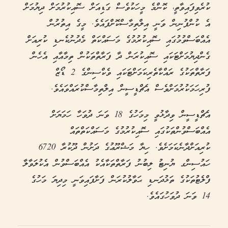
ކުރެވިފައިވާތީ، ކޮންމެ މީހަކުވެސް ގަޑިއަށް ސޮއިކުރުމަށް ދިޔުމަށް
އެ ކުންފުނިން ވަނީ އިލްތިމާސްކޮށްފައެވެ. މީގެ އިތުރުން
އެއްބަސްވުމުގައި ސޮއިކުރުމުގެ މަސައްކަތް މެދުނުކެނޑި ކުރިއަށް
ގެންދިޔުމަށްޓަކައި ސޮއިކުރަން ދާ ފަރާތްތަކުން ތިމާއާއި އެހެން
ފަރާތްތަކުގެ ރައްކާތެރިކަމަށްޓަކައި ވެކްސިންގެ 2 ޑޯޒް
ފުރިހަމަކުރުމަށްވެސް އެޗްޑީސީން އިލްތިމާސްކުރައްވައެވެ.
އެޗްޑީސީން ވިދާޅުވީ މިމަހުގެ 18 ވަނަ ދުވަހާ ހަމަޔަށް
އެއްބަސްވުންތަކުގައި ސޮއިކުރުމުގެ މަސައްކަތްތައް
ކުރިއަށްދާނެކަމަށެވެ. ހިޔާ މަޝްރޫޢުގެ ދަށުން ދޫކުރާ 6720
ހައުސިންގ ޔުނިޓު ލިބުނު ފަރާތްތަކާއެކު އެއްބަސްވުން އެކުލަވާލާ
ފްލެޓުތަކުގެ ތަޅުދަނޑި ޙަވާލުކުރަން ފަށާފައިވަނީ މިދިޔަ މަހުގެ
14 ވަނަ ދުވަހުގައެވެ.