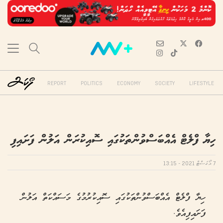
REPORT
POLITICS
ECONOMY
SOCIETY
LIFESTYLE
ހިޔާ ފްލެޓް އެއްބަސްވުންތަކުގައި ސޮއިކުރަން އަލުން ފަށައިފި
7 އޯގަސްޓް 2021 - 13:15
ހިޔާ ފްލެޓް އެއްބަސްވުންތަކުގައި ސޮއިކުރުމުގެ މަސައްކަތް އަލުން
ފަށައިފިއެވެ.