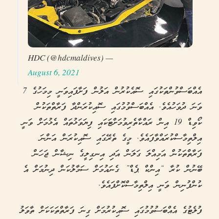
— HDC (@hdcmaldives)
August 6, 2021
އެއްބަސްވުންތަކުގައި ސޮއެކުރުން އަލުން ފަށާފައިވަނީ މިމަހުގެ 7
ވަނަ ދުވަހުއެވެ. އެއްބަސްވުމުގައި ސޮއިކުރަންދާ ފަރާތްތަކުން
ކޯވިޑް 19 އިން ރައްކާތެރިވުމަށްޓަކައި ފިޔަވަޅުތައް އެޅުމަށް ވަނީ
އިލްތިމާސްކުރައްވާފައެވެ. މީގެ ތެރޭގައި ސޮއިކުރަން އަންނަ
ފަރާތްތަކުން އަމިއްލަ ގަލަން އަދި އިނގިލީގެ ނިޝާން ޖަހަން
ބޭނުން ކުރާ “އިންކް ޕެޑް” ގެނައުމަށް ސަމާލުކަން ދިނުމަށް އެ
ކުންފުނިން ވަނީ އިލްތިމާސްކޮށްފައެވެ.
ފުލެޓުގެ އެއްބަސުވުމުގައި ސޮއިކުރުމަށް ގިނަ ފަރާތްތަކަކަށް ތާވަލު