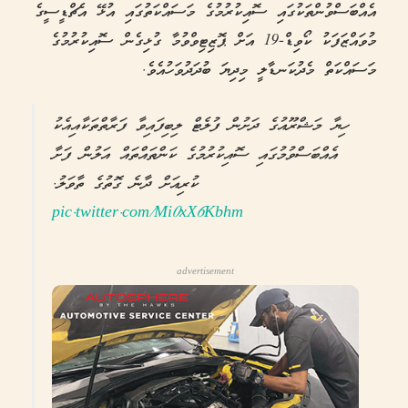
އެއްބަސްވުންތަކުގައި ސޮއިކުރުމުގެ މަސައްކަތުގައި އުޅޭ އެޗްޑީސީގެ
މުވައްޒަފަކު ކޯވިޑް-19 އަށް ޕޮޒިޓިވްވުމާ ގުޅިގެން ސޮއިކުރުމުގެ
މަސައްކަތް މެދުކަނޑާލީ މިދިޔަ ބުދަދުވަހުއެވެ.
ހިޔާ މަޝްރޫއުގެ ދަށުން ފުލެޓް ލިބިފައިވާ ފަރާތްތަކާއިއެކު
އެއްބަސްވުމުގައި ސޮއިކުރުމުގެ ކަންތައްތައް އަލުން ފަށާ
ކުރިއަށް ދާނެ ގޮތުގެ ތާވަލު.
pic.twitter.com/Mi0xX6Kbhm
advertisement