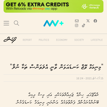
REPORT
POLITICS
ECONOMY
SOCIETY
LIFESTYLE
“މިނިމަމް ވޭޖް ކަނޑައަޅަން ވާނީ އެލަވަންސް ތަކާ ނުލާ”
15 އޯގަސްޓް 2021 - 16:24
ރާއްޖޭގައި ހިންގާ ޖަމިއްޔާތަކަކާއި އަދި މީސް މީޑިއާ
ބޭނުންކުރަމުންދާ ފަރާތްތަކެއް އަންނަނީ މިނިމަމް ކަނޑައެޅުން