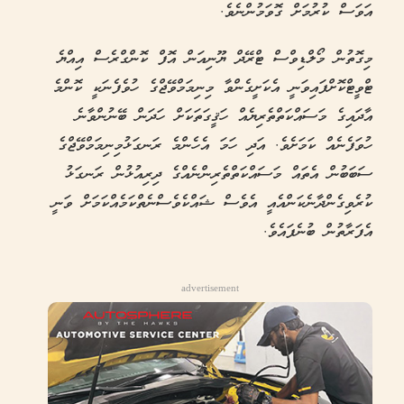
އަވަސް ކުރުމަށް ގޮވަމުންނެވެ.
މިގޮތުން މޯލްޑިވްސް ޓްރޭދް ޔޫނިއަން އޮފް ކޮންގްރެސް އިއްޔެ
ޓްވީޓްކޮށްފައިވަނީ އެކަށީގެންވާ މިނިމަމްވޭޖްގެ ހުވެފެނަކީ ކޮންމެ
އާދައިގެ މަސައްކަތްތެރިޔެއް ހަޤީގަތަކަށް ހަދަން ބޭނުންވާނެ
ހުވަފެނެއް ކަމަށެވެ. އަދި ހަމަ އެހެންމެ ރަނގަޅުމިނިމަމްވޭޖްގެ
ސަބަބުން އެތައް މަސައްކަތްތެރިންނެއްގެ ދިރިއުޅުން ރަނގަޅު
ކުރެވިގެންދާނެކަންއެއީ އެވެސް ޝައްކެވެސްނެތްކަމެއްކަމަށް ވަނީ
އެފަރާތުން ބުނެފައެވެ.
advertisement