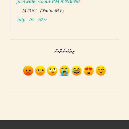
pic.twitter.com/FPM5hNBnNd
— MTUC (@mtucMV)
July 19, 2021
ރިއެކްޝަންސް