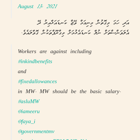
August 13, 2021
އަދި ހަމަ މިގޮތުން މިނިމަމް ވޭޖް ކަނޑައަޅާއިރު ދޭ
އެލަވަންސްތަށް ނުލާ ކަނޑައެޅުމަށް މިގްރޫޕްތަކުން ގޮވާލައެވެ.
Workers are against including
#inkindbenefits
and
#fixedallowances
in MW. MW should be the basic salary.
#asluMW
@iameeru
@faya_i
@governmentmv