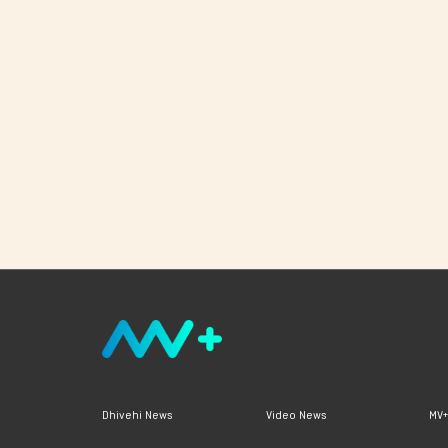
Dhivehi News
Video News
MV+