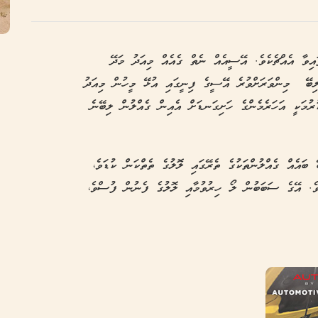
އިވާ އެއްޗެކެވެ. އޭސީއެއް ނެތް ގެއެއް މިއަދު މަދޭ
ލިބޭ މިންވަރަށްވުރެ އޭސީގެ ފިނީގައި އުޅޭ މީހުން މިއަދު
ުމަކީ އަހަރެމެންގެ ހަށިގަނޑަށް އެއިން ގެއްލުން ލިބޭނެ
ބައެއް ގެއްލުންތަކުގެ ތެރޭގައި ލޮލުގެ ތެތްކަން ކުޑަވެ،
ެވެ. އޭގެ ސަބަބުން ލޯ ހިރުވުމާއި ލޮލުގެ ފެނުން ފުސްވެ،