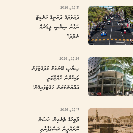
31 ޖުލައި 2026
ދައުލަތުގެ ދަރަނީގެ ކުރެޑިޓް
ނަގާނެ ސިޔާސީ ލީޑަރެއް
ނެތްތަ؟
24 ޖުލައި 2026
ސިޔާސީ ބޭނުމަށް މުވައްޒަފުން
ވަކިކުރުން ހުއްޓުވޭނީ
އައްޔަންކުރުން ހުއްޓުވައިގެން!
17 ޖުލައި 2026
ތާރީހުގެ ތެރެއިން: ހަސަން
ނޫރައްދީން ރަސްގެފާނާއި