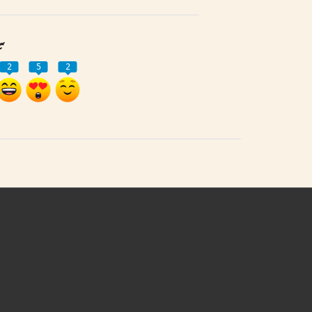
ރި
2
5
2