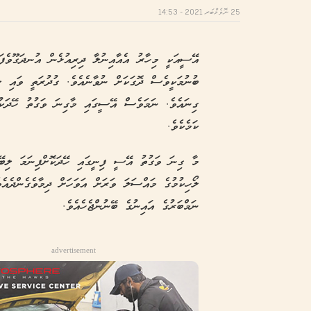
25 ނޮވެމްބަރ 2021 - 14:53
އޭސީއަކީ މިހާރު އެއާއިނުލާ ދިރިއުޅެން އުނދަގޫވެފަ
ބުނުމަކީވެސް ދޮގަކަށް ނުވާނެއެވެ. ގުދުރަތީ ވައި 
ގިނައެވެ. ނަމަވެސް އޭސީގައި މާގިނަ ވަގުތު ހޭދަކުރ
ކަމެކެވެ.
މާ ގިނަ ވަގުތު އޭސީ ފިނީގައި ހޭދަކޮށްފިނަމަ ލިބޭ 
ލޯހިކުމުގެ މައްސަލަ ވަރަށް އަވަހަށް ދިމާވެގެންދެއ
ނަމްބަރުގެ އައިނުގެ ބޭނުންޖެހެއެވެ.
advertisement