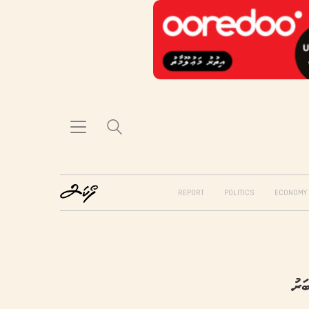
REPORT
POLITICS
ECONOMY
ަރު