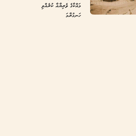
މައްކާގެ ވެރިޔާއާ ކުރެއްވި
ހަނގުރާމަ