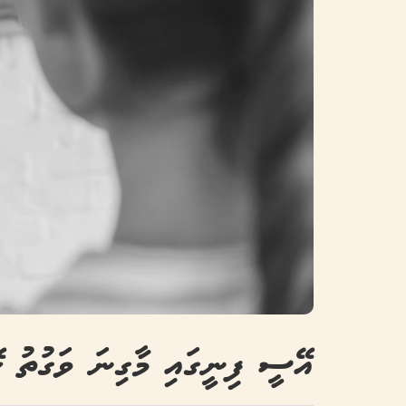
އޭސީ ފިނީގައި މާގިނަ ވަގުތު ހ