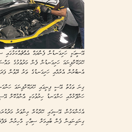
އޭސީއަކީ ހަށިގަނޑުން ފެންދަމާ އެއްޗެއްކަމުގައި ސ
ހޭދަކޮށްފިނަމަ ހަށިގަނޑުން ފެން މަދުވުމުގެ މައްސަ
އެނބުރުން އެރުމާއި ހަށިގަނޑުގެ ވަރު ދޫވުން ފަދަ އ
ގިނަ ވަގުތު އޭސީ ފިނީގައި ހޭދަކޮށްފިނަމަ ހަންގަނޑ
ހަންފޮޅުމާއި ހަންގަނޑު ހިރުވުމަކީ އާންމުކޮށް އޭސ
އެހެންކަމުން، އޭސީގައި ހޭދާކުރާ މިންވަރު މަދުކުރަ
ގިނަގިނައިން ފެން ބުއިމަށް ސިއްހީ މާހިރުން ލަފާދާ