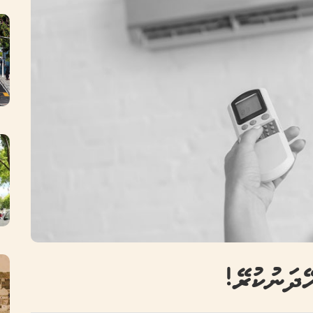
ޭދަނުކުރޭ!