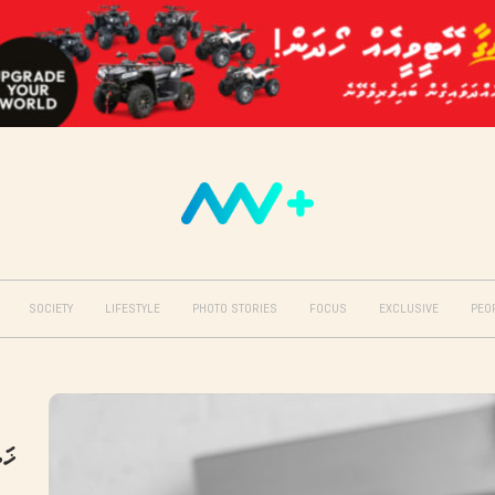
SOCIETY
LIFESTYLE
PHOTO STORIES
FOCUS
EXCLUSIVE
PEO
ޚަބ