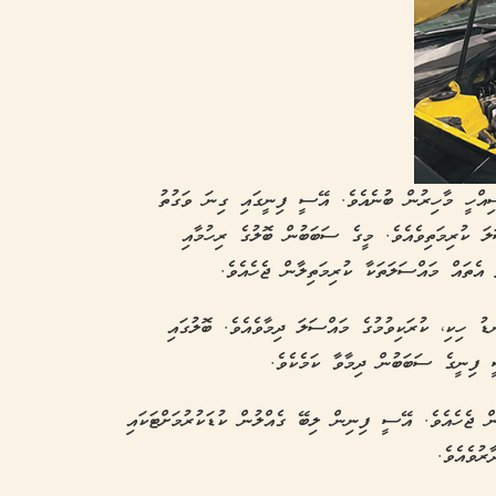
ިއްހީ މާހިރުން ބުނެއެވެ. އޭސީ ފިނީގައި ގިނަ ވަގުތު
ލަ ކުރިމަތިވެއެވެ. މީގެ ސަބަބުން ބޮލުގެ ރިހުމާއި
ެތައް މައްސަލަތަކާ ކުރިމަތިލާން ޖެހެއެވެ.
ު ހިކި، ކުރަކިވުމުގެ މައްސަލަ ދިމާވެއެވެ. ބޮލުގައި
ީ ފިނީގެ ސަބަބުން ދިމާވާ ކަމެކެވެ.
ން ޖެހެއެވެ. އޭސީ ފިނިން ލިބޭ ގެއްލުން ކުޑަކުރުމަށްޓަކައި
ރުވެއެވެ.