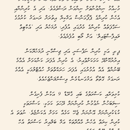
މުހިއްމު ނިންމުންތަށް ނިންމަން ދަސްވެއެވެ. އަދި އެ ކުދިންނާއި
އެހެން ކުދިންގެ ޕާފޯމަންސް އަޅާކިޔާ އިތުރަށް ރަނގަޅު ކުރުމުގެ
ސަގާފަތެއް ކުދިންގެ މެދުގައި އުފެދި, ދުޅަހެޔު އަދި ‘އެކްޓިވް
ލައިފްސްޓައިލް’ އަށް ލޯބި އުފެދެއެވެ.
ޕީ.އީ އަކީ ކުދިން ނަފްސަނީ އަދި ޖިސްމާނީ ދުޅަހެޔޮކަން
އިރުރުކޮށްދޭ ކަމަކަށްވާއިރު, އެ ކުދިން އެފަދަ ކަންކަމަށް އެއްމެ
ބޭނުންވާ އެއް އުމުރުގައި އެފަދަ ހަރަކާތްތަށް ހުއްޓާލުމަކީ އެއްމެ
ރަނގަޅު ގޮތްތޯ އަޅުގަނޑުމެން ވިސްނާލަންޖެހެއެވެ.
ކުޅިވަރާއި ކަސްރަތުގެ ބައި ގްރޭޑް 9 އަކުން ފެށިގެން
ސިލަބަހުން ނެގުމުން ކުދިންނަށް ދޭހަވަ ކަމަކީ، ކަސްރަތަކީ
ކުޑަކުދިންނަށް އޮންނަން ޖެހޭ ކަމެއް ކަމަށް އެކަންޏެވެ. ނުވަތަ އެ
ކުދިން ކިޔަވާ އެހެން މާއްދާތަކާ އަޅާ ބަލާއިރު ކަސްރަތު އެހާ