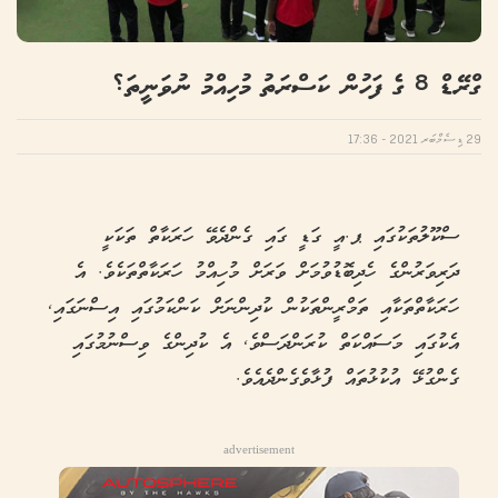
ގްރޭޑް 8 ގެ ފަހުން ކަސްރަތު މުހިއްމު ނުވަނީތަ؟
29 ޑިސެމްބަރ 2021 - 17:36
ސްކޫލުތަކުގައި ޕ.އީ ގަޑީ ގައި ގެންދެވޭ ހަރަކާތް ތަކަކީ
ދަރިވަރުންގެ ހެދިބޮޑުވުމަށް ވަރަށް މުހިއްމު ހަރަކާތްތަކެވެ. އެ
ހަރަކާތްތަކާއި ތަމްރީންތަކުން ކުދިންނަށް ކަންކަމުގައި އިސްނަގައި,
އެކުގައި މަސައްކަތް ކުރަންދަސްވެ, އެ ކުދިންގެ ވިސްނުމުގައި
ގެންގުޅޭ އުކުޅުތައް ފުޅާވެގެންދެއެވެ.
advertisement