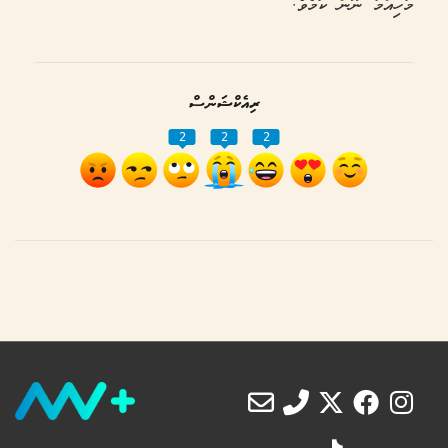
މުހިއްމު ނޫން ކަމެވެ.
ރިއެކްޝަންސް
2
2
2