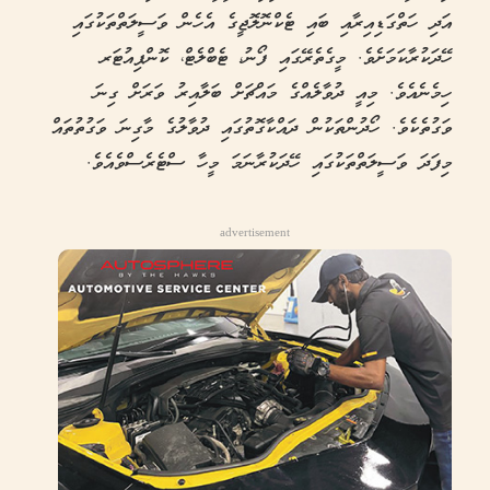
އަދި ހަތްގަޑިއިރާއި ބައި ޓެކްނޮލޮޖީގެ އެހެން ވަސީލަތްތަކުގައި
ހޭދަކުރާކަމަށެވެ. މީގެތެރޭގައި ފޯނު، ޓެބްލެޓް، ކޮންޕިއުޓަރ
ހިމެނެއެވެ. މިއީ ދުވާލެއްގެ މައްޗަށް ބަލާއިރު ވަރަށް ގިނަ
ވަގުތެކެވެ. ހޯދުންތަކުން ދައްކާގޮތުގައި ދުވާލުގެ މާގިނަ ވަގުތުތައް
މިފަދަ ވަސީލަތްތަކުގައި ހޭދަކުރާނަމަ މީހާ ސްޓެރެސްވެއެވެ.
advertisement