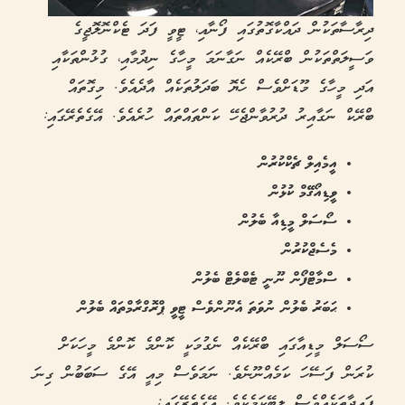
ދިރާސާތަކުން ދައްކާގޮތުގައި ފޯނާއި، ޓީވީ ފަދަ ޓެކްނޮލޮޖީގެ
ވަސީލަތްތަކުން ބްރޭކެއް ނަގާނަމަ މީހާގެ ނިދުމާއި، ގުޅުންތަކާއި
އަދި މީހާގެ މޫޑަށްވެސް ހެޔޮ ބަދަލުތަކެއް އާދެއެވެ. މިގޮތައް
ބްރޭކް ނަގާއިރު ދުރުވާންޖެހޭ ކަންތައްތައް ހުރެއެވެ. އޭގެތެރޭގައި:
އީމެއިލް ޗެކްކުރުން
ވީޑިއޯގޭމް ކުޅުން
ސޯސަލް މީޑިއާ ބެލުން
މެސެޖްކުރުން
ސްމާޓްފޯން ނޫނީ ޓެބްލެޓް ބެލުން
ޙަބަރު ބެލުން ނުވަތަ އެނޫންވެސް ޓީވީ ޕްރޮގްރާމްތައް ބެލުން
ސޯސަލް މީޑިއާގައި ބްރޭކެއް ނެގުމަކީ ކޮންމެ ކޮންމެ މީހަކަށް
ކުރަން ފަސޭހަ ކަމެއްނޫނެވެ. ނަމަވެސް މިއީ އޭގެ ސަބަބުން ގިނަ
ފައިދާތަކެއްވެސް ލިބޭކަމެކެވެ. އޭގެތެރޭގައި: