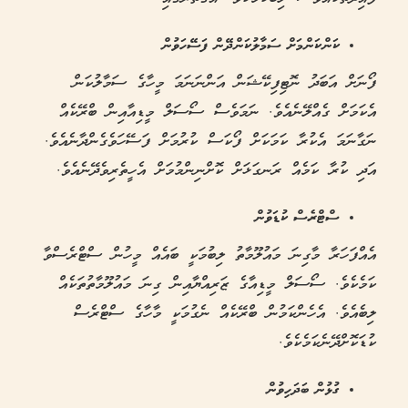
ކަންކަންމަށް ސަމާލުކަންދޭން ފަސޭހަވުން
ފޯނަށް އަބަދު ނޮޓިފިކޭޝަން އަންނަނަމަ މީހާގެ ސަމާލުކަން
އެކަމަށް ގެއްލޭނެއެވެ. ނަމަވެސް ސޯސަލް މީޑިއާއިން ބްރޭކެއް
ނަގާނަމަ އެކުރާ ކަމަކަށް ފޯކަސް ކުރުމަށް ފަސޭހަވެގެންދާނެއެވެ.
އަދި ކުރާ ކަމެއް ރަނގަޅަށް ކޮށްނިންމުމަށް އެހީތެރިވެދޭނެއެވެ.
ސްޓްރެސް ކުޑަވުން
އެއްފަހަރާ މާގިނަ މައުލޫމާތު ލިބުމަކީ ބައެއް މީހުން ސްޓްރެސްވާ
ކަމެކެވެ. ސޯސަލް މީޑިއާގެ ޒަރިއްޔާއިން ގިނަ މައުލޫމާތުތަކެއް
ލިބެއެވެ. އެހެންކަމުން ބްރޭކެއް ނެގުމަކީ މާހާގެ ސްޓްރެސް
ކުޑަކޮށްދޭނެކަމެކެވެ.
ގުޅުން ބަދަހިވުން