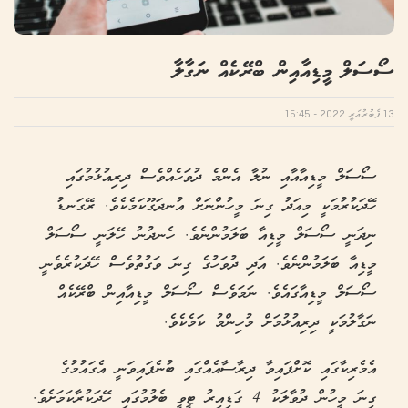
ސޯސަލް މީޑިއާއިން ބްރޭކެއް ނަގާލާ
13 ފެބުރުއަރީ 2022 - 15:45
ސޯސަލް މީޑިއާއާއި ނުލާ އެންމެ ދުވަހެއްވެސް ދިރިއުޅުމުގައި
ހޭދަކުރުމަކީ މިއަދު ގިނަ މީހުންނަށް އުނދަގޫކަމެކެވެ. ރޭގަނޑު
ނިދަނީ ސޯސަލް މީޑިއާ ބަލަމުންނެވެ. ހެނދުނު ހޭލަނީ ސޯސަލް
މީޑިއާ ބަލަމުންނެވެ. އަދި ދުވަހުގެ ގިނަ ވަގުތުވެސް ހޭދަކުރެވެނީ
ސޯސަލް މީޑިއާގައެވެ. ނަމަވެސް ސޯސަލް މީޑިއާއިން ބްރޭކެއް
ނަގާލުމަކީ ދިރިއުޅުމަށް މުހިންމު ކަމެކެވެ.
އެމެރިކާގައި ކޮށްފައިވާ ދިރާސާއެއްގައި ބުނެފައިވަނީ އެގައުމުގެ
ގިނަ މީހުން ދުވާލަކު 4 ގަޑިއިރު ޓީވީ ބެލުމުގައި ހޭދަކުރާކަމަށެވެ.