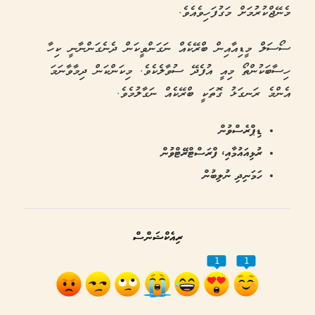
މެނޭޖްކުރުމަށް މަގުފަހިވެއެވެ.
ސޯސަލް މީޑިއާއިން ބްރޭކެއް ނަގަންވީކަން ދެނެގަންނާނީ ކިހާ
ހިސާބަކުންތޯ މިއީ އުފެދޭ ސުވާލެކެވެ. މިކަންކަން ދިމާވާނަމަ
އެންމެ ރަނގަޅު ގޮތަކީ ބްރޭކެއް ނަގާލުމެވެ.
ޑިޕްރެސްވުން
ރުޅިއައުމާއި، ފްރަސްޓްރޭޓްވުން
ހަމަނިދި ނުލިބުން
ރިއެކްޝަންސް
1
1