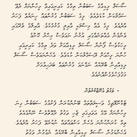
ސޯސަލް މީޑިއާގެ ސަބަބުން ތިމާގެ ކައިރީގައިވާ މީހުންނަށް ދެވޭ
ސަމާލުކަން ކުޑަވެއެވެ. މީގެ ސަބަބުން ގުޅުންތައް ހީނަރުވާ ފަހަރު
އާދެއެވެ. މީގެ އެއް މިސާލަކީ އާއިލީ ގުޅުމެކެވެ. އާއިލާގެ ތެރޭގައި
އެންމެން އެއްތަނެއްގައި އުޅުނު ނަމަވެސް މިހާރު ކޮންމެ
މީހަކުވެސް ފޯނުން ސޯސަލް މީޑިއާއަށް ވަދެ ތިމާގެ ކައިރީގައި
ހުންނަ މީހާއަށް ދޭސަމާލުކަން ކުޑައެވެ. އެހެންނަމަވެސް ސޯސަލް
މީޑިއާއިން ބްރޭކެއް ނަގާނަމަ ގުޅުންތައް ބަދަހިވުމަށް
މަގުފަހުވެގެންދާނެއެވެ.
ވަގުތު މެނޭޖްކުރެވުން
ޓެކްނޮލޮޖީގެ ވަސީލަތްތައް ބޭނުންކުރަން ފެށުމުގެ ސަބަބުން ގިނަ
މީހުންނަށް އޭގެ އަވައިގައި ޖެހި ވަގުތު ދާގޮތްވެސް ނޭންގެއެވެ.
ތިމާ ކުރަންހުންނަ އެހެން ކަންތައްތައް ނުކުރެވޭ ފަހަރު އާދެއެވެ.
އެހެންކަމުން ސޯސަލް މީޑިއާއިން ބްރޭކެއް ނެގުމުން ވަގުތު