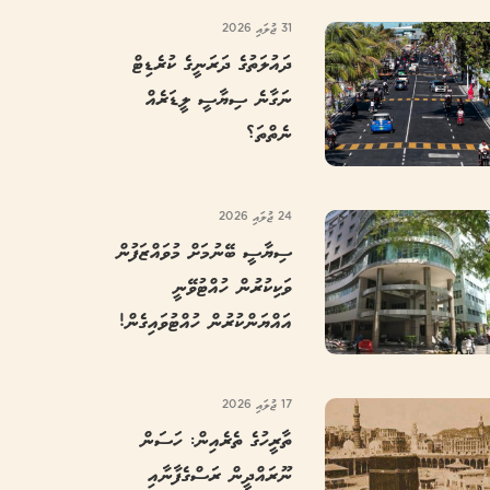
31 ޖުލައި 2026
ދައުލަތުގެ ދަރަނީގެ ކުރެޑިޓް
ނަގާނެ ސިޔާސީ ލީޑަރެއް
ނެތްތަ؟
24 ޖުލައި 2026
ސިޔާސީ ބޭނުމަށް މުވައްޒަފުން
ވަކިކުރުން ހުއްޓުވޭނީ
އައްޔަންކުރުން ހުއްޓުވައިގެން!
17 ޖުލައި 2026
ތާރީހުގެ ތެރެއިން: ހަސަން
ނޫރައްދީން ރަސްގެފާނާއި