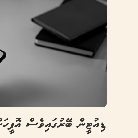
ޑިއުޓީން ބޭރުގައިވެސް އޮފީހަށް