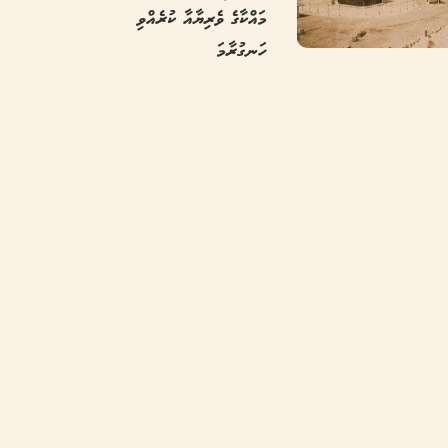
މައްކާގެ ވެރިޔާއާ ކުރެއްވި
ހަނގުރާމަ