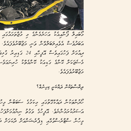
މޯބައިލް ފޯނާއިއެކު އަހަރެމެންގެ މި މުޖްތަމައުގައި
އަބަދުވެސް އެވެއިލަބަލްވާން ވަނީ މަޖުބޫރުވެފައެވެ.
ދިއުމަށް ފަހުގައިވެސް އ
މެސެޖަކަށް ކޮންމެ ގަޑިއަކު ކޮންމެތާކު ހުރިނަމަވެސ
މަޖުބޫރުވެފައެވެ.
ދިރާސާތަކުން ދައްކަނީ ކިހިނެއް؟
ހޯދުންތަކުން ދައްކާގޮތުގައި މިކަމުގެ ސަބަބުން މީހ
އަސަރުކުރަމުންނެވެ. އޮފީހުގެ ވަގުތު ނިންމުމަށްފަހު
މީހުން ސްޓްރެސްވުމާއި ޑިޕްރެޝަންއަށް ދާކަމަށް ދައ