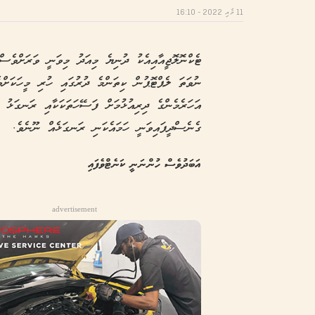
11 މެއި 2022 - 16:10
ޓެކްނޮލޮޖީއާއިއެކު ދުނިޔެ މިއަދު މިވަނީ ވަރަށްވެސ
ނުވަތަ ލެޕްޓޮޕުން ކިތަންމެ ދުރުގައި ހުރި މީހަކަށްވ
އަހަރެމެންގެ ދިރިއުޅުމަށް ފަސޭހަތަކަކާއި ރަނގަޅު 
ގެނެސްދީފައިވަނީ ހަމައެކަނި ރަނގަޅެއް ނޫނެވެ.
އަބަދުވެސް ހުންނަނީ ކަނެޓްވެފައި
advertisement