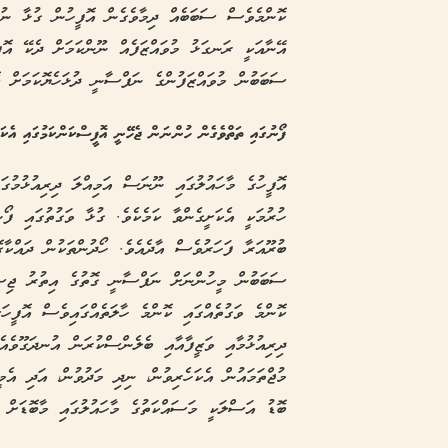
ކޮންމެވެސް ސަބަބެއް ދިމާވެގެން އޮފީހުން ގުޅާ ނުވަ
އޭނާއަކީ ރަނގަޅު މުވައްޒަފެއް ނޫންކަމަށް ދެކޭ އޮފ
ސަބަބުން މުވައްޒަފުންގެ ނަފްސާނީ ދުޅަހެޔޮކަމަށް ބ
ފޯނުގައި ތަތްވެގެން ހުންނަން ޖެހޭނީ އޮފީސްކަންކަމުގައި އެކ
އޮފީހުގެ މާހައުލުގައި ނޫނަސް އަމިއްލަ ދިރިއުޅުމުގަ
ހުރުމަކީ އެކަށީގެންވާ ކަމެކެވެ. ގުޅާ ވަގުތުގައި ފޯ
ބުރޫއަރާ ފަހަރުވެސް އާދެއެވެ. ހޯދުންތަކުން ދައްކާގ
ސަބަބުން މީހުންނަށް ނަފްސާނީ ގޮތުގެ އިތުރު ޖިސް
ކޮންމެ ވަގުތެއްގައި ކޮންމެ ހާލަތެއްގައިވެސް އޮފީހަށ
ދިރިއުޅުމާއި ވަޒީފާއާއި ބެލެންސްކުރަން އުނދަގޫވެއެ
މުޖްތަމައުން އެކަހެރިވުން، ނިދި މަދުވުން، އަދި އެމީ
ބޮޑު އަސްލަކީ މަސައްކަތުގެ މާހައުލުގައި މާބޮޑަށް ބި