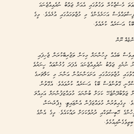
ތަ މެސެޖްކުރާ ވަގުތުގައި އެއަށް ޖަވާބު ނުދެވިއްޖެނަމަ
ީސްތައްވެސް އަހަރެމެންގެ މި މުޖްތަމައުގައި އުޅެއެވެ. މީގެ
ޮޑު އަސަރެއް ކުރެއެވެ.
ަންޏެއް ނޫން
އިވެސް ބައެއް މީހުންނަށް މިކަން ތަޖުރިބާކުރަން ޖެހިފައި
ނު ނުނެގި ޖަވާބު ނުދެވިއްޖެނަމަ އެފަދަ ގުޅުންތައް ހީނަރުވެ
ޮތުގައި މުޖްތަމައުގައި އަށަގަންނަމުން އަންނަ މި ކަލްޗަރގެ
މާނީ ގޮތުންވެސް ބޮޑު އަސަރެއް ކުރުވައެވެ. އެގޮތުން
ް ޖަވާބުދޭންޖެހޭ ކަމަށް ބުނާނަމަ މުވައްޒަފުންނަށް އަމިއްލަ
ވެ. މީގެއިތުރުން މުވައްޒަފުން އެންޒައިޓީ، ޑިޕްރެޝަން،
ހުންގެ ހޮބީސްތަކާއި ދުރުވާކަމަށް ދައްކައެވެ. މީގެ އެންމެ
ޒީވެގެންދިއުމެވެ.