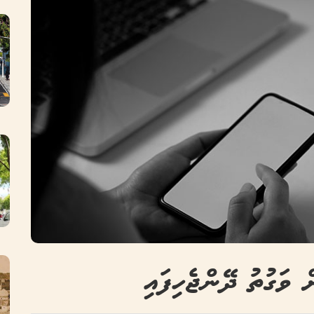
 ވަގުތު ދޭންޖެހިފައި