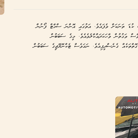
ް ކުޑަ ތަނަކަށް ވެފައެވެ. އަތުގައި އޮންނަ ސްމާޓް ފޯނުން
ެސް ވަގުތުން ވާހަކަދައްކާލެވެއެވެ. މީގެ ސަބަބުން
ގޮތްތަކެއް ގެނެސްދީފިއެވެ. ނަމަވެސް ޓެކްނޮލޮޖީގެ ސަބަބުން