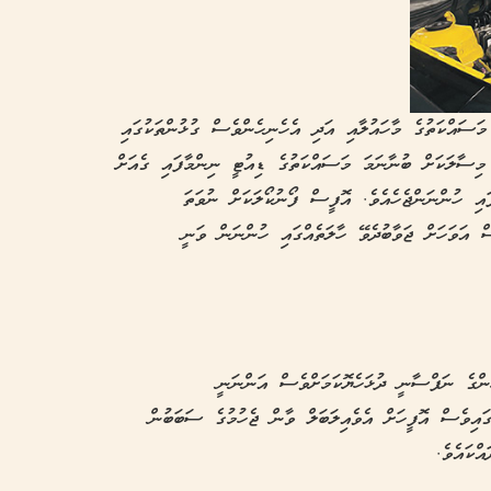
 މަސައްކަތުގެ މާހައުލާއި އަދި އެހެނިހެންވެސް ގުޅުންތަކުގައި
 މިސާލަކަށް ބުނާނަމަ މަސައްކަތުގެ ޑިއުޓީ ނިންމާފައި ގެއަށް
ޮފީހާއި 24 ގަޑިއިރު ގުޅިފައި ހުންނަންޖެހެއެވެ. އޮފީސް ފޯނުކޯލަކަށް ނުވަތަ
ް އަވަހަށް ޖަވާބުދެވޭ ހާލަތެއްގައި ހުންނަން ވަނީ
ުންގެ ނަފްސާނީ ދުޅަހެޔޮކަމަށްވެސް އަންނަނީ
ގައިވެސް އޮފީހަށް އެވެއިލަބަލް ވާން ޖެހުމުގެ ސަބަބުން
ްކައެވެ.