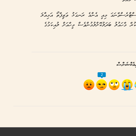
ސްޓްރެސްވާނަމަ މިއީ އެންމެ ރަނގަޅު ވަޒީފާތޯ އަމިއްލަ
ރާ މާހައުލު ބަދަލުކޮށްލުމުންވެސް މީހާއަށް ލުއިކަމުގެ
އެކްޝަންސް
2