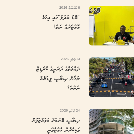
8 އޯގަސްޓް 2026
“ބޮޑު ބަދަލު”ގައި އިހުގެ
އޮއްޓަރެއް ނެތް!
31 ޖުލައި 2026
ދައުލަތުގެ ދަރަނީގެ ކުރެޑިޓް
ނަގާނެ ސިޔާސީ ލީޑަރެއް
ނެތްތަ؟
24 ޖުލައި 2026
ސިޔާސީ ބޭނުމަށް މުވައްޒަފުން
ވަކިކުރުން ހުއްޓުވޭނީ