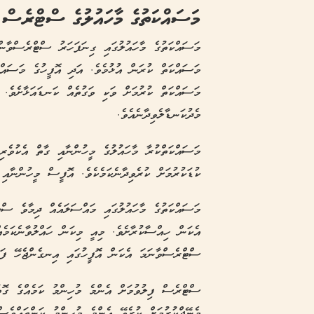
މަސައްކަތުގެ މާހައުލުގެ ސްޓްރެސް 
މަސައްކަތުގެ މާހައުލުގައި ގިނަފަހަރު ސްޓްރެސްވާނ
މަސައްކަތް ކުރަން އުޅުމެވެ. އަދި އޮފީހުގެ މަސައްކަ
މަސައްކަތް ކުރުމަށް ވަކި ވަގުތެއް ކަނޑައަޅާށެވެ. އ
މެދުކަނޑާލެވިދާނެއެވެ.
މަސައްކަތްކުރާ މާހައުލުގެ މީހުންނާއި ގާތް އެކުވެރ
ކުޑަކުރުމަށް ކުރެވިދާނެކަމެކެވެ. އޮފީސް މީހުންނާއި
މަސައްކަތުގެ މާހައުލުގައި މައްސަލައެއް ދިމާވެ ސްޓް
އެކަން ހިއްސާކުރާށެވެ. މިއީ މިކަން ހައްލުވާނެކަމެއ
ސްޓްރެސްވާނަމަ އެކަން އޮފީހުގައި އިނގެންޖެހޭ ފަރާތ
ސްޓްރެސް ފިލުވުމަށް އެންމެ މުހިންމު ކަމެއްގެ ގޮތ
މެނޭޖްކުރުމަށް ކުރެވޭ އެންމެ މުހިންމު ކަން