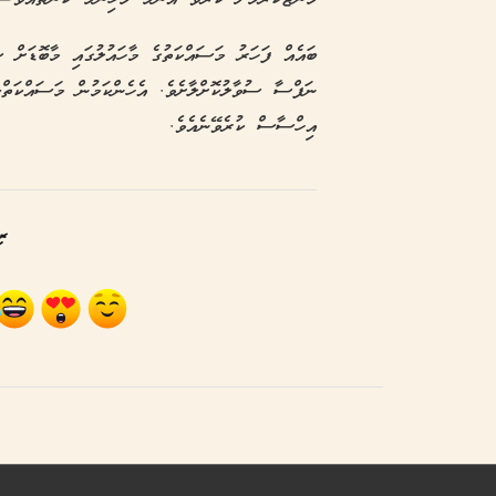
ބައެއް ފަހަރު މަސައްކަތުގެ މާހައުލުގައި މާބޮޑަށް 
ނަފްސާ ސުވާލުކޮށްލާށެވެ. އެހެންކަމުން މަސައްކަތްކު
އިހްސާސް ކުރެވޭނެއެވެ.
ރި