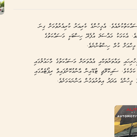
އްކަތްކުރެއެވެ. އެމީހުންގެ ކެރިއަރު ކުރިއެރުވުމަށް ގިނަ
ވެ. އެކަމަކު މައްސަލަ އުފެދޭ ހިސާބަކީ މަސައްކަތުގެ
ީހާއަށް ކުރާ ހިސާބުންނެވެ.
ރިހައި ވައްތަރުތަކާއި އެއްވަރަށް މަސައްކަތުގެ މާހައުލުގައި
މެކެވެ. ސައިކޮލޮޖީ ޓުޑޭއިން އާންމުކޮށްފައިވާ ރިޕޯޓެއްގައި
މީހުންގެ އަދަދު އިތުރުވަމުން އަންނަކަމަށެވެ.