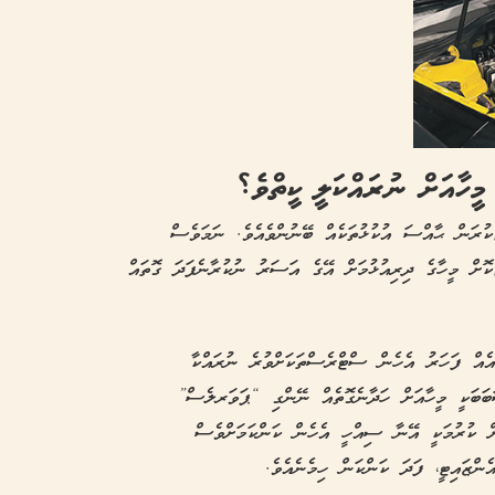
މީހާއަށް ނުރައްކަލީ ކީތްވެ؟
ކުރަން ޙާއްސަ އުކުޅުތަކެއް ބޭނުންވެއެވެ. ނަމަވެސް
ޮށް މީހާގެ ދިރިއުޅުމަށް އޭގެ އަސަރު ނުކުރާނެފަދަ ގޮތައް
އެއް ފަހަރު އެހެން ސްޓްރެސްތަކަށްވުރެ ނުރައްކާ
ަބަބަކީ މީހާއަށް ހަދާނެގޮތެއް ނޭންގި “ޕަވަރލެސް”
ް ކުރުމަކީ އޭނާ ސިއްހީ އެހެން ކަންކަމަށްވެސް
ެންޒައިޓީ، ފަދަ ކަންކަން ހިމެނެއެވެ.