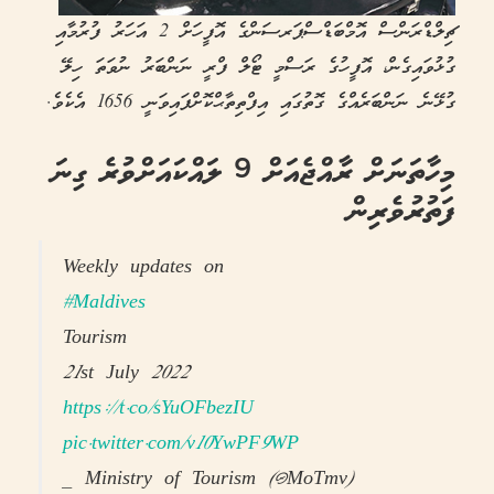
ޗިލްޑްރަންސް އޮމްބަޑްސްޕަރސަންގެ އޮފީހަށް 2 އަހަރު ފުރުމާއި
ގުޅުވައިގެން، އޮފީހުގެ ރަސްމީ ޓޯލް ފްރީ ނަންބަރު ނުވަތަ ހިލޭ
ގުޅޭނެ ނަންބަރެއްގެ ގޮތުގައި އިފްތިތާޙްކޮށްފައިވަނީ 1656 އެކެވެ.
މިހާތަނަށް ރާއްޖެއަށް 9 ލައްކައަށްވުރެ ގިނަ
ފަތުރުވެރިން
Weekly updates on
#Maldives
Tourism
21st July 2022
https://t.co/sYuOFbezIU
pic.twitter.com/v10YwPF9WP
— Ministry of Tourism (@MoTmv)