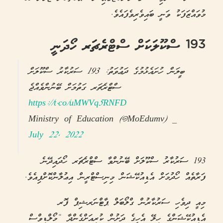
މުވައްޒަފަކު ވަނީ ބައިވެރިވެފައެވެ.
193 ސްކޫލަކަށް ސްޓްރެޗަރ ހޯދަނީ
ބީލަން ހުށައެޅުމުގެ ދަޢުވަތު: 193 ސަރުކާރު ސްކޫލަށް
ސްޓްރެޗަރ ގަތުމަށް ބޭނުންވެއްޖެ
https://t.co/uMWVq5RNFD
— Ministry of Education (@MoEdumv)
July 22, 2022
193 ސަރުކާރު ސްކޫލަށް ބޭނުންވާ ސްޓްރެޗަރ ހޯދައިދޭނެ
ފަރާތެއް ހޯދުމަށް އެޑިއުކޭޝަން މިނިސްޓްރީން އިޢުލާންކޮށްފިއެވެ.
މިއީ ދިވެހި ސަރުކާރުން ގްލޯބަލް ޕާޓްނަރޝިޕް ފޮރ
އެޑިއުކޭޝަންގެ ހިލޭ އެހީގެ ދަށުން ކުރިއަށްގެންދާ “މޯލްޑިވްސް