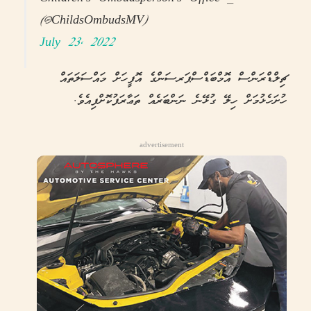
(@ChildsOmbudsMV)
July 23, 2022
ޗިލްޑްރަންސް އޮމްބަޑްސްޕަރސަންގެ އޮފީހަށް މައްސަލަތައް
ހުށަހެޅުމަށް ހިލޭ ގުޅޭނެ ނަންބަރެއް ތަޢާރަފުކޮށްފިއެވެ.
advertisement