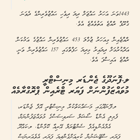
1443ވަނަ އަހަރު ޙައްޖަށް ދިޔަ ދިވެހި ޙައްޖުވެރިންގެ ދެވަނަ
ގްރޫޕް ރާއްޖެ އަތުވެއްޖެ އެވެ.
ރާއްޖެއިން މިއަހަރު ޖުމްލަ 453 ޙައްޖުވެރިން ޙައްޖުގެ އަޅުކަން
އަދާކުރުމަށް ދިޔައިރު މިދިޔަ ހަފްތާގައި 157 ޙައްޖުވެރިން ވަނީ
ރާއްޖެ އައިސްފަ އެވެ.
ލ.ފޮނަދޫގެ ޖެންޑަރ މިނިސްޓްރީ
މުވައްޒަފުންނަށް ފަޔަރ ޓްރެއިން ޕްރޮގްރާމެއް
ލ.ފޮނަދޫގައި މަސައްކަތްކުރާ މިނިސްޓްރީ އޮފް ޖެންޑަރ،
ފެމިލީ އެންޑް ސޯޝަލް ސަރވިސަސްގެ މުވައްޒަފުންނަށް،
އެމްއެންޑީއެފް ސެންޓްރަލް އޭރިއާ ކޮމާންޑް، ލ.ކައްދޫ
ފަޔަރ ސްޓޭޝަނުން ކުރިއަށްގެންދިޔަ ފަޔަރ އެވެއަރނަސް