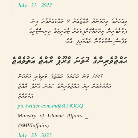
July 22, 2022
މިއަހަރުގެ މިހާތަނަށް ރާއްޖެއަށް 9 ލައްކައަށްވުރެ ގިނަ
ފަތުރުވެރިން ޒިޔާރަތްކޮށްފިކަމަށް ޓުއަރިޒަމް މިނިސްޓްރީގެ
ތަފާސްހިސާބުތަކުން ދައްކައިފި އެވެ.
ޙައްޖުވެރިންގެ 2ވަނަ ގްރޫޕް ރާއްޖެ އަތުވެއްޖެ
1443 ވަނަ އަހަރުގެ ޙައްޖުގެ މަތިވެރި އަޅުކަން
އަދާކުރުމަށް ދިޔަ ޙައްޖުވެރިންގެ 2ވަނަ ގްރޫޕް ރާއްޖެ
އަތުވެއްޖެ
pic.twitter.com/m6Z0i58OGQ
— Ministry of Islamic Affairs
(@MVIaffairs)
July 23, 2022