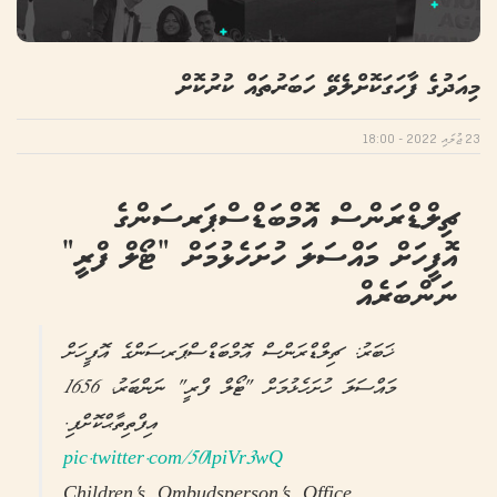
މިއަދުގެ ފާހަގަކޮށްލެވޭ ހަބަރުތައް ކުރުކޮށް
23 ޖުލައި 2022 - 18:00
ޗިލްޑްރަންސް އޮމްބަޑްސްޕަރސަންގެ
އޮފީހަށް މައްސަލަ ހުށަހެޅުމަށް “ޓޯލް ފްރީ”
ނަންބަރެއް
ޚަބަރު: ޗިލްޑްރަންސް އޮމްބަޑްސްޕަރސަންގެ އޮފީހަށް
މައްސަލަ ހުށަހެޅުމަށް "ޓޯލް ފްރީ" ނަންބަރު، 1656
އިފްތިތާޙްކޮށްފި.
pic.twitter.com/50lpiVr3wQ
— Children's Ombudsperson's Office