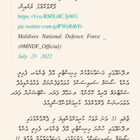
ޕްރޮގްރާމްގެ ތެރެއިން.
https://t.co/RMN16C7pWG
pic.twitter.com/q0PWzR6hYr
— Maldives National Defence Force
(@MNDF_Official)
July 21, 2022
ލ.ފޮނަދޫގައި މަސައްކަތްކުރާ މިނިސްޓްރީ އޮފް ޖެންޑަރ، ފެމިލީ
އެންޑް ސޯޝަލް ސަރވިސަސްގެ މުވައްޒަފުންނަށް، އެމްއެންޑީއެފް
ސެންޓްރަލް އޭރިއާ ކޮމާންޑް، ލ.ކައްދޫ ފަޔަރ ސްޓޭޝަނުން ފަޔަރ
އެވެއަރނަސް ޕްރޮގްރާމެއް ކުރިއަށްގެންގޮސްފިއެވެ.
ޖުލައި 21 ވަނަ ދުވަހު ކުރިއަށްގެންދިޔަ މި ޕްރޮގްރާމުގައި
ލ.ފޮނަދޫގައި ހުންނަ މިނިސްޓްރީ އޮފް ޖެންޑަރ، ފެމިލީ އެންޑް
ސޯޝަލް ސަރވިސަސްގެ މަރުކަޒުގައި މަސައްކަތްކުރާ ޖުމްލަ 11