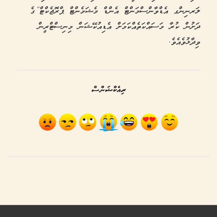
ލަރނިންގ އެޑްވާންސްމަންޓް އެންޑް މެޝަމެންޓް ޕްރޮޖެކްޓް”ގެ
ދަށުން ކުރާ މަސައްކަތެއްކަމަށް އެޑިއުކޭޝަން މިނިސްޓްރީން
ވިދާޅުވެއެވެ.
ރިއެކްޝަންސް