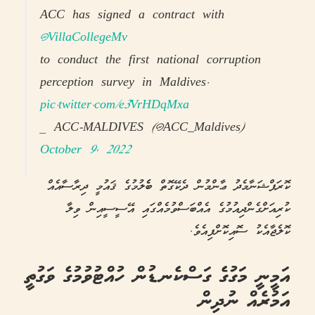
ACC has signed a contract with
@VillaCollegeMv
to conduct the first national corruption
perception survey in Maldives.
pic.twitter.com/e3VrHDqMxa
— ACC-MALDIVES (@ACC_Maldives)
October 9, 2022
ކޮރަޕްޝަނާމެދު ޢާންމުން ދެކޭގޮތް ބެެލުމުގެ ޤައުމީ ދިރާސާއެއް
ކުރިއަށްގެންދިއުމުގެ އެއްބަސްވުމެއްގައި އޭސީސީއިން ވިލާ
ކޮލެޖާއެކު ސޮއިކޮށްފިއެވެ.
އަމީނީ މަގުގެ ގަސްކެނޑުން ހުއްޓުވުމުގެ ވަގުތީ
އަމުރެއް ނުދިން