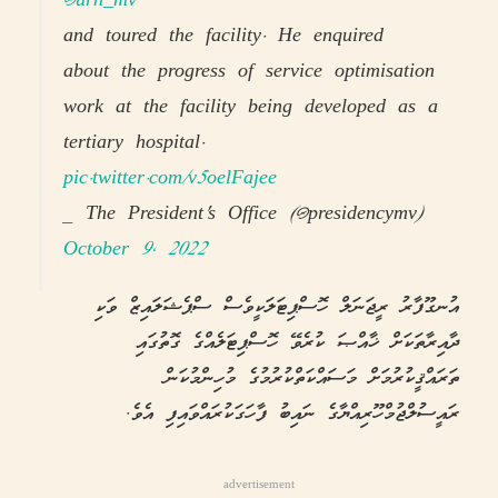
@urh_mv
and toured the facility. He enquired
about the progress of service optimisation
work at the facility being developed as a
tertiary hospital.
pic.twitter.com/v5oelFajee
— The President's Office (@presidencymv)
October 9, 2022
އުނގޫފާރު ރީޖަނަލް ހޮސްޕިޓަލަކީވެސް ސްޕެޝަލައިޒް ވަކި
ދާއިރާތަކަށް ޚާއްޞަ ކުރެވޭ ހޮސްޕިޓަލެއްގެ ގޮތުގައި
ތަރައްޤީކުރުމަށް މަސައްކަތްކުރުމުގެ މުހިންމުކަން
ރައީސުލްޖުމްހޫރިއްޔާގެ ނައިބު ފާހަގަކުރައްވައިފި އެވެ.
advertisement