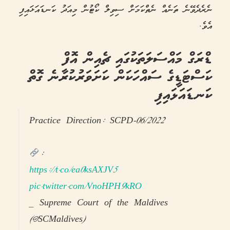
ނެރެދެވޭނެ ތަނެއް ނެތްކަމަށް ސިވިލް ކޯޓުން މިއަދު ކަނޑައަޅައިފި
އެވެ.
ޑްރަގް މައްސަލަތަކުގައި ޗެއިން އޮފް
ކަސްޓަޑީގެ ސައްހަކަން ކަށަވަރުކުރާނެ ގޮތް
ކަނޑައަޅައިފި
Practice Direction: SCPD-06/2022
:
https://t.co/ea0ksAXJV5
pic.twitter.com/VnoHPH9kRO
— Supreme Court of the Maldives
(@SCMaldives)