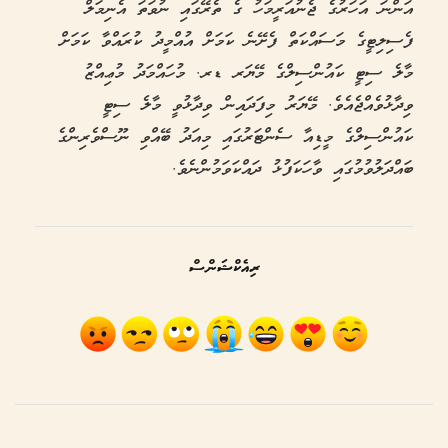
އަންނަ އަހަރުގެ ޖެނުއަރީމަހު ގެ ތެރޭގައި ނުވަތަ އެނިމަލް
ފެސިލިޓީގެ މަސައްކަތް ފެށޭނެ ކަމަށް އުއްމީދު ކުރައްވާ ކަމަށް
މާލެ ސިޓީ ކައުންސިލްގެ މޭޔަރ ޑރ. މުހައްމަދު މުޢިއްޒު
ވިދާޅުވެއްޖެއެވެ. މޭޔަރު މިފަދައިން ވިދާޅުވީ މާލެ ސިޓީ
ކައުންސިލްގެ މީޑިއާ ސެންޓަރުގައި މިއަދު ބޭއްވި ނޫސްވެރިންގެ
ބައްދަލުވުމުގައި ވާހަކަފުޅު ދައްކަވަމުންނެވެ.
ރިއެކްޝަންސް