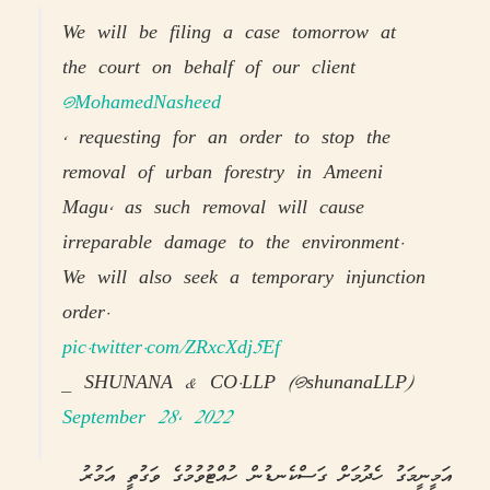
We will be filing a case tomorrow at
the court on behalf of our client
@MohamedNasheed
, requesting for an order to stop the
removal of urban forestry in Ameeni
Magu, as such removal will cause
irreparable damage to the environment.
We will also seek a temporary injunction
order.
pic.twitter.com/ZRxcXdj5Ef
— SHUNANA & CO.LLP (@shunanaLLP)
September 28, 2022
އަމީނީމަގު ހެދުމަށް ގަސްކެނޑުން ހުއްޓުވުމުގެ ވަގުތީ އަމުރު