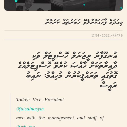
މިއަދުގެ ފާހަގަކޮށްލެވޭ ހަބަރުތައް ކުރުކޮށް
9 އޮކްޓޯބަރ 2022 - 17:54
އުނގޫފާރު ރީޖަނަލް ހޮސްޕިޓަލް ވަކި
ދާއިރާތަކަށް ޚާއްޞަ ކުރެވޭ ހޮސްޕިޓަލެއްގެ
ގޮތުގައި ތަރައްޤީކުރުން މުހިއްމު: ނައިބު
ރައީސް
Today, Vice President
@faisalnasym
met with the management and staff of