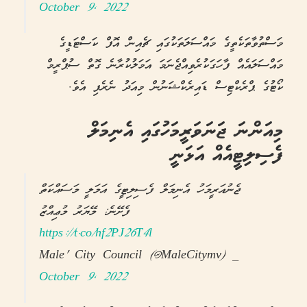
October 9, 2022
މަސްތުވާތަކެތީގެ މައްސަލަތަކުގައި ޗެއިން އޮފް ކަސްޓަޑީގެ
މައްސަލައެއް ފާހަގަކުރެވިއްޖެނަމަ އަމަލުކުރާނެ ގޮތް ސުޕްރީމް
ކޯޓުގެ ޕްރެކްޓިސް ޑައިރެކްޝަނުން މިއަދު ނެރެފި އެވެ.
މިއަންނަ ޖަނަވަރީމަހުގައި އެނިމަލް
ފެސިލިޓީއެއް އަޅަނީ
ޖެނުއަރީމަހު އެނިމަލް ފެސިލިޓީގެ އަމަލީ މަސައްކަތް
ފެށޭނެ: މޭޔަރު މުޢިއްޒު
https://t.co/hf2PJ26T4l
— Male' City Council (@MaleCitymv)
October 9, 2022