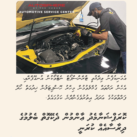
އެމަނިކުފާނު ވިދާޅުވީ ޓްރާންސްޕޯޓް ނެޓްވޯކުން އުނގޫފާރާއި،
އެހެން ރަށްތައް ގުޅާލެވުމުން މިހާރު ހޮސްޕިޓަލުން ޚިދުމަތް ހޯދާ
ފަރާތްތަކުގެ ޢަދަދު އިތުރުވެގެންދާނެ ކަމުގައެވެ.
ކޮރަޕްޝަނާމެދު ޢާންމުން ދެކޭގޮތް ބެލުމުގެ
ދިރާސާއެއް ކުރަނީ