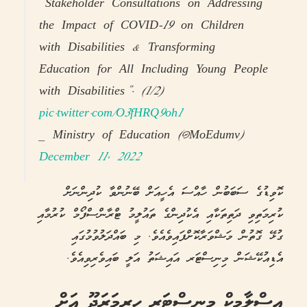
“Stakeholder Consultations on Addressing
the Impact of COVID-19 on Children
with Disabilities & Transforming
Education for All Including Young People
with Disabilities”. (1/2)
pic.twitter.com/O3fHRQ9oh1
— Ministry of Education (@MoEdumv)
December 11, 2022
ކޮވިޑުގެ ސަބަބުން ހާއްސަ އެހީއަށް ބޭނުންވާ ކުދިންނަށް
ކުރިމަތިވި ދަތިތަކާއި އެކުދިންގެ ތައުލީމު ޓްރާންސްފޯމް ކުރުމާއި
ގުޅޭ ގޮތުން މަޝްވަރާކޮށްފައިވެއެވެ. މި ބައްދަލުވުމުގައި
އެޑިއުކޭޝަން މިނިސްޓަރ އައިޝަތު އަލީ ބައިވެރިވިއެވެ.
އިސްލާމިކް މިނިސްޓަރ ހިރިމަރަދޫ އަށް