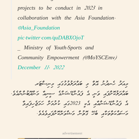
projects to be conduct in 2023 in
collaboration with the Asia Foundation.
@Asia_Foundation
pic.twitter.com/quDABXOjoT
— Ministry of Youth,Sports and
Community Empowerment (@MoYSCEmv)
December 11, 2022
މިއަދު ހެނދުނު އޮތް މި ބައްދަލުވުމުގައި މިނިސްޓަރ
ބައްދަލުކޮށްފައި ވަނީ އެ ފައުންޑޭޝަންގެ ސީނިއާ މަންދޫބުންނާއެވެ.
އެ ފައުންޑޭޝަންއާއި އެކީ 2023ގައި ކުރުމަށް ހަމަޖެހިފައިވާ
މަސައްކަތްތަކާއި ބެހޭ ގޮތުން މަޝްވަރާކޮށްފައިވެއެވެ.
advertisement