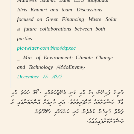
Maldives Islamic Bank CEO Mufaddal
Idris Khumri and team. Discussions
focused on Green Financing, Waste, Solar
& future collaborations between both
parties
pic.twitter.com/Nno66tpxec
— Min. of Environment, Climate Change
and Technology (@MoEnvmv)
December 11, 2022
ގްރީން ފައިނޭންސިން އާއި ކުނި މެނޭޖްކުރުމާއި ސޯލާ ހަކަތަ އާއި
ގުޅޭ މަޝްވަރާތައް ކޮށްފައިވެއެވެ. އަދި ކުރިއަށް އޮންނަތަނުގައި ދެ
ފަރާތް ގުޅިގެން ކުރެވެން ހުރި ކަންކަމާއި ގުޅޭގޮތުން
މަޝްވަރާކޮށްފައިވެއެވެ.