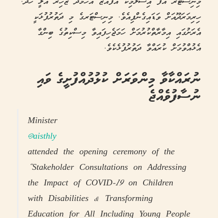
މިނިސްޓަރ އޮފް އިސްލާމިކް އެފެއާޒް އަހްމަދު ޒާހިރު އަލީ ހދ.
ހިރިމަރަދޫއަށް ވަޑައިގެންފިއެވެ. މިނިސްޓަރގެ މި ދަތުރުފުޅަކީ
އެރަށުގައި އިމާރާތްކުރުމަށް ހަމަޖެހިފައިވާ މިސްކިތުގެ ބިންގާ
އެޅުއްވުމަށް ކުރައްވާ ދަތުރުފުޅެކެވެ.
ނުރައްކާވާ މިންވަރަށް ކުޅުދުއްފުށީގެ ވައި
ނުސާފުވެއްޖެ
Minister
@aisthly
attended the opening ceremony of the
“Stakeholder Consultations on Addressing
the Impact of COVID-19 on Children
with Disabilities & Transforming
Education for All Including Young People