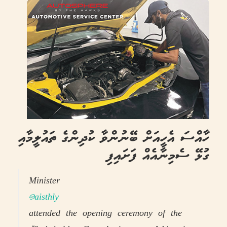
ހާއްސަ އެހީއަށް ބޭނުންވާ ކުދިންގެ ތައުލީމާއި
ގުޅޭ ސެމިނާއެއް ފަށައިފި
Minister
@aisthly
attended the opening ceremony of the