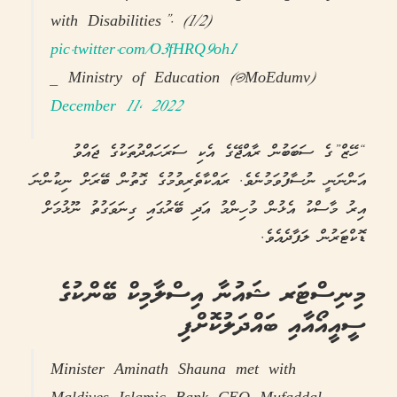
with Disabilities”. (1/2)
pic.twitter.com/O3fHRQ9oh1
— Ministry of Education (@MoEdumv)
December 11, 2022
“ހޭޒް”ގެ ސަބަބުން ރާއްޖޭގެ އެކި ސަރަހައްދުތަކުގެ ޖައްވު
އަންނަނީ ނުސާފުވަމުނެވެ. ރައްކާތެރިވުމުގެ ގޮތުން ބޭރަށް ނިކުންނަ
އިރު މާސްކު އެޅުން މުހިންމު އަދި ބޭރުގައި ގިނަވަގުތު ނޫޅުމަށް
ޑޮކްޓަރުން ލަފާދެއެވެ.
މިނިސްޓަރ ޝައުނާ އިސްލާމިކް ބޭންކުގެ
ސީއީއޯއާއި ބައްދަލުކޮށްފި
Minister Aminath Shauna met with