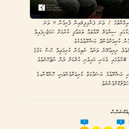
16،934.07 އަކަފޫޓުގެ ބިމުގައި އަޅާ 14 ބުރީގެ އިމާރާތުގެ 2 ވަނަ ފަންގިފިލައިން ފެށިގެން 9 ވަނަ
ުގައި ސިންގަލް ރޫމްތައް ތަރައްޤީ ކުރުމަށް ހަމަޖެހިފައިވާ
ެން ކުރިއަށްގެންދާ މަޝްރޫޢުއެކެވެ.
އެވެ، ދިރިއުޅޭނެ ތަނެއް ނެތިގެން ކުރިމަތިވާ ހާސް ކަމުގެ
ބޭނުމުގައި އެކަނި ކައިވެނި ކުރާކަށް ދެން ނުޖެހޭނެއެވެ.
މި މަޝްރޫޢުގެ މަސައްކަތް ކުރިއަށްގެންދަނީ، ހޮންކޮންގގެ
ވާލުކޮށްގެންނެވެ.
އެކްޝަންސް
1
1