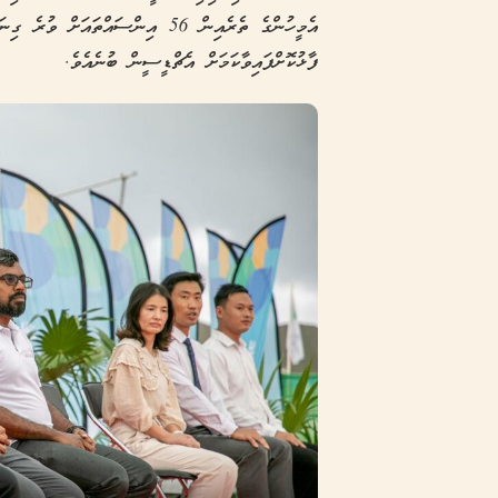
އެމީހުންގެ ތެރެއިން 56 އިންސައްތައ
ފާޅުކޮށްފައިވާކަމަށް އެޗްޑީސީން ބުނެއެވެ.