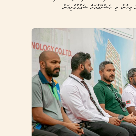
ަށް ވުރެ ގިނަ މީހުން، މި މަޝްރޫޢުއަށް ޝައުގުވެރިކަން