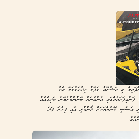
ައިވާ މި މަޝްރޫޢު ތަފާތު ހިދުމަތްތަކާ އެކު
ފަންގިފަލައެއްގައި އެންމެނަށް ބޭނުންކުރެވޭނެ ބަދިގެއެއް
ދި އަސާސީ ބޭނުންތަކަށް ލޯންޑްރީ އާއި ފިހާރަ ފަދަ
ެއެވެ.