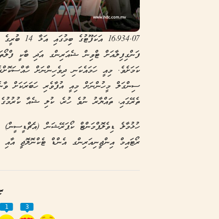
ފަންގިފިލާއަށް ޓްވިން ޝެއަރިންގ އަދި ބާކީ ފްލޯތަކ
ކަމަށެވެ. މިއީ ހަމައެކަނި ދިވެހިންނަށް ހާއްސަކޮށްގ
ސިންގަލް މީހުންނަށް މިއީ އުފާވެރި ހަބަރަކަށް ވާނެ
ތެރޭގައި، ތައްޔާރު ނުވެ ހުރެ، ކުލި ޝެއާ ކުރުމުގެ 
ހުޅުމާލެ ޑިވެލޮޕްމަންޓް ކޯޕަރޭޝަން (އެޗްޑީސީން) 
ރޯޓައިމް އިންޖީނިއަރިންގ އެންޑް ޓެކްނޮލޮޖީ އާއި ހަ
ރި
1
3