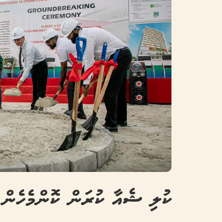
ކުލި ޝެއާ ކުރަން ކޮންމެހެން 