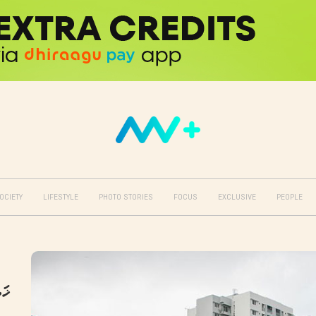
OCIETY
LIFESTYLE
PHOTO STORIES
FOCUS
EXCLUSIVE
PEOPLE
ޚަބ