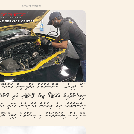
advertisement
“ކޯ ލިވިންގ” ކޮންސެޕްޓަށް އެޗްޑީސީން ފަރުމާކޮށްފ
ނިމިގެންދާއިރު އައުޓްޑޯ ޖިމް، ޕޭންޓްރީ އަދި ކޮންމެ 
ހިމެނޭނެއެވެ. މީގެ އިތުރުން އެހެނިހެން ޒަރޫރީ އަ
އެހެނިހެން ހިދުމަތްތަކެއް މި އިމާރާތުން ލިބިގެންދާނ