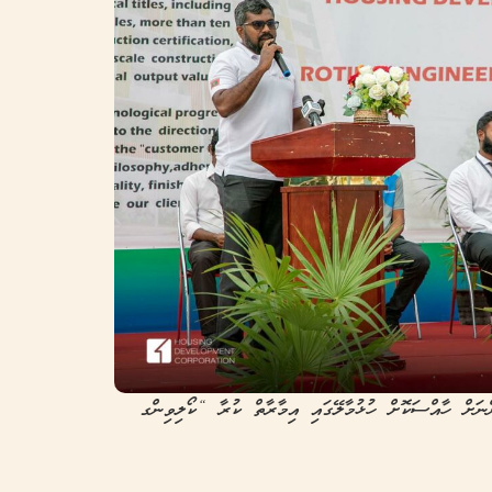
ނަށް ހާއްސަކޮށް ހުޅުމާލޭގައި އިމާރާތް ކުރާ “ކޯލިވިންގ