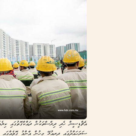
އެޗްޑީސީން ހެދި ދިރާސާތަކުން ދައްކާގޮތުގައި ކިޔެވ