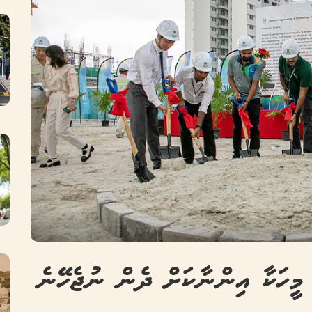
މީހަކާ އިންނާކަށް ދެން ނުޖެހޭނެ