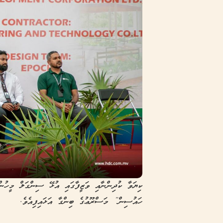
ކިޔަވާ ކުދިންނާއި ވަޒީފާގައި އުޅޭ ސިންގަލް މީހުން
ހައުސިން” މަސްރޫޢުގެ ބިންގާ އަޅައިފިއެވެ.