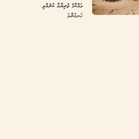
މައްކާގެ ވެރިޔާއާ ކުރެއްވި
ހަނގުރާމަ