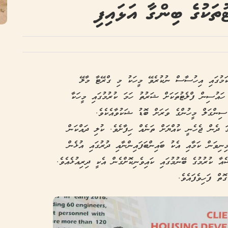
ަކުގެ ބިންގާ އަޅައިފި
 ކަމުގައި އިހުސާސް ނުކުރެވޭ މީހަކު މި ގްރޭޓާ މާލޭ
ައުސިން ފްލެޓުތަކަށް ޝަރުތު ހަމަ ކުރުމުގައި މީހަކާ
ިންގަލް މީހުންގެ ވަރަށް ބޮޑު ޝަކުވާއެކެވެ.
ަ ދެން ޖެހެނީ ކުއްޔަށް ތަނެއް ހިފާށެވެ. ކުލި ދައްކަން
ނިވަން ކަމާއި އެކު ބައިންބަފައިންނާއި ދުރުގައި އުޅެން
ާ ކުރުމުގެ ބޭނުމުގައި ކައިވެނިކޮށްގެން އެކީ ދިރިއުޅެއެވެ.
ތް ފަހިވެފައެވެ.