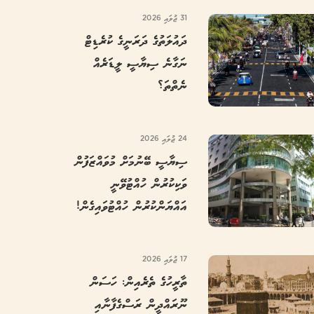
31 ޖުލައި 2026
ދައުލަތުގެ ދަރަނީގެ ކުރެޑިޓް
ނަގާނެ ސިޔާސީ ލީޑަރެއް
ނެތްތަ؟
24 ޖުލައި 2026
ސިޔާސީ ބޭނުމަށް މުވައްޒަފުން
ވަކިކުރުން ހުއްޓުވޭނީ
އައްޔަންކުރުން ހުއްޓުވައިގެން!
17 ޖުލައި 2026
ތާރީހުގެ ތެރެއިން: ހަސަން
ނޫރައްދީން ރަސްގެފާނާއި