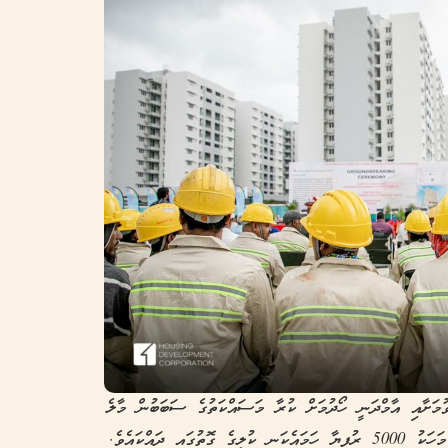
ުމަށާއި އާމްދަނީ ހޯދުމަށް ކުރާ މަސައްކަތުގެ ސަބަބުން މާލެ
ސަރަހައްދުގައި ދިރިއުޅޭ މީހުން އާންމު ގޮތެއްގައި މަހަކު 5000 ރުފިޔާ ހަމައެކަނި ކުލީގެ ގޮތުގައި ދައްކައެވެ.