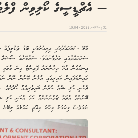
— އެޗްޑީސީގެ ކޯލިވިން ފްލެޓުތ
31 ޑިސެމްބަރ 2022 - 10:04
މާލޭ ސަރަހައްދުގައި ދިރިއުޅުމަކީ ބޮޑު ތަކުލީފެއް
ސަރަހައްދުގައި މަދުވާނެއެވެ. ސަރުކާރުގެ ސޯޝަލް ހ
އިނދެގެން އުޅޭ މީހުންނަށް ޕޮއިންޓް ގިނަ ވުމަކީ ސ
މައިންބަފައިން ކައިރީގައި އުޅެން ބޭނުން ނޫން ނަމ
ޖެހެނީ ކުލި ޝެއާ ކުރާނެ ބައިވެރިއެއް ހޯދާށެވެ. މި
ބޭނުންވާ އެތައް ޒުވާނުންނެއް ހަމަ އެކަނި ކުލި ޝެއ
ނަމަވެސް މިކަމަށް މިހާރު މިއޮތީ ހައްލެއް ލިބޭނެ ގޮ