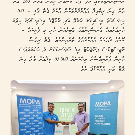
ރެސްޓޯރަންޓްތަކާއި ކެފޭ ފަދަ ތަންތަން ހިމެނޭ ގޮތަށް 263 އަށް
ވުރެ ގިނަ ރީޓެއިލް އައުޓްލެޓްތަކުން އުކާލާ ޕެޓް ފުޅި – 100
އިންސައްތަ ރީސައިކަލް ކުރެވޭ އަދި ރާއްޖޭގެ އިގްތިސާދަށް އިތުރު
ކުރިއެރުމެއް ގެނެސްދިނުމުގެ ގާބިލުކަން ހުރި މި ފުޅިތައް –
ކޮންމެ ދުވަހަކު އެއްކުރުމުގެ ތެރެއިންނެވެ. ޕެޓް ރިވާސް
ލޮޖިސްޓިކްސް ޕްރޮޖެކްޓް މީގެ ގާތްގަނޑަކަށް ދެ އަހަރުދުވަސް
ކުރިން ފެށުނީއްސުރެ މިހާތަނަށް 65،000 ކިލޯއަށް ވުރެ ގިނަ
ޕެޓް ވަނީ އެއްކޮށްފަ އެވެ.