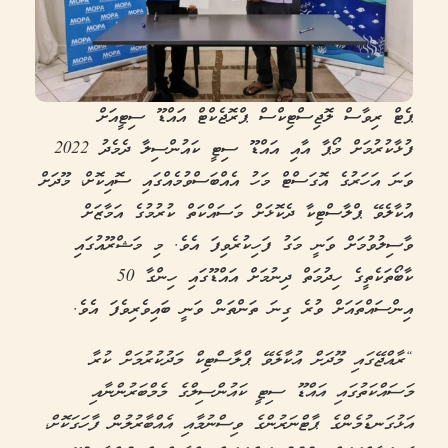
ޕެޓް ރިވާސް ލޮޖިސްޓިކްސް ޕްރޮޖެކްޓް އައްޑޫ ސިޓީއަށް
ފުޅާކުރުމަށް މޯޕާ އާއި އައްޑޫ ސިޓީ ކައުންސިލާ ދެމެދު 2022
ވަނަ އަހަރުގެ އޮގަސްޓް މަހު އެއްބަސްވުމެއްގައި ސޮއިކޮށް، މޫދަށް
އުކާލެވޭ ޕްލާސްޓިކާ ދެކޮޅަށް މަސައްކަތް ކުރުމުގެ އަމާޒަށް
ވާސިލުވުމަށް ވަނީ މަގު ފަހިކުރެވިފަ އެވެ. މި މަޝްރޫއުގައި
ކާބޯތަކެތީގެ ހިދުމަތް ދިނުމަށް އައްޑޫގައި ހިންގާ 50
އިންސައްތައަށް ވުރެ ގިނަ ތަންތަން ވަނީ ބައިވެރިވެފަ އެވެ.
“
ރާއްޖޭގައި މޫދަށް އުކާލެވޭ ޕްލާސްޓިކް މަދުކުރުމަށް ކުރާ
މަސައްކަތުގައި އައްޑޫ ސިޓީ ކައުންސިލްގެ މެމްބަރުންނާއި
އަޅުގަނޑުމެންގެ ޕާޓްނަރުންގެ ވިސްނުމާއި އެއްބާރުލުން ފާހަގަކޮށް،