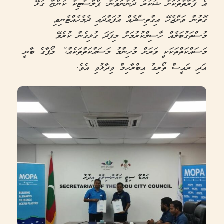
އެ ފަރާތްތަކަށް ޝުކުރު ދަންނަވަން. ޕްލާސްޓިކް ކުންޏާ ގުޅޭ
ގޮތުން ވަށާޖެހޭ އިގްތިސާދެއް އުފައްދައި ދެމެހެއްޓެނިވި
މުސްތަގުބަލެއް ހާސިލްކުރުމަށް މިފަދަ ގުޅިގެން ކުރެވޭ
މަސައްކަތްތަކަކީ ވަރަށް މުހިންމު މަސައްކަތްތަކެއް،”
މޯޕާގެ ބާނީ
އަދި ރައީސް ތޯރިގު އިބްރާހިމް ވިދާޅުވި އެވެ.