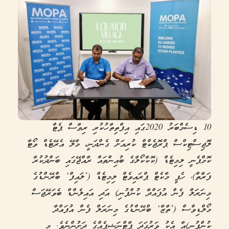
10 ޑިސެމްބަރު 2020ގައި އިފްތިތާހުކުރި ރިވާސް ޕެޓް
ލޮޖިސްޓިކްސް ޕްރޮޖެކްޓް ކުރިއަށް ގެންދަނީ، މާލޭ އެރޭޓެޑް ވޯޓާ
ކޮމްޕެނީ ލިމިޓެޑް (ކޮކާކޯލާގެ ބުއިންތައް ރާއްޖޭގައި ބަންދުކުރާ
ފަރާތް)، ހެޕީ މާކެޓް ޕްރައިވެޓް ލިމިޓެޑް (‘ލައިފް’ ބްރޭންޑުގެ
މިނަރަލް ފެން އުފައްދާ ކުންފުނި) އަދި އައިލެންޑް ބެވަރޭޖަސް
މޯލްޑިވްސް (‘ތާޒާ’ ބްރޭންޑުގެ މިނަރަލް ފެން އުފައްދާ
ކުންފުނި)އާ އެކު ވަރުގަދަ ޕާޓްނަޝިޕެއްގެ ދަށުންނެވެ. މި