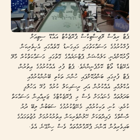
ޕެޓް ރިވާސް ލޮޖިސްޓިކްސް ޕްރޮޖެކްޓް އައްޑޫ ސިޓީއަށް
ފުޅާކުރުމުގެ މަސައްކަތުގައި މައިގަނޑު ގޮތެއްގައި އެހީތެރިކަން
ފޯރުކޮށްދެނީ ކަލެކްޝަން ޕާޓްނަރެއްގެ ގޮތުގައި މަސައްކަތްކުރާ މާލޭ
އެރޭޓެޑް ވޯޓާ ކޮމްޕެނީންނެވެ. ޕެޓް ފުޅި އެއްކުރުމުގެ އިތުރުން،
ޕެޓް ފުޅީގައި ބަންދުކޮށްފައި ހުންނަ ތަކެތި ބޭނުންކުރުމާއި
އުކާލުމާއި އެއްކުރުން އަދި ރީސައިކަލް ކުރުމާ ގުޅޭ އަހުލާގީ
ބަދަލުތައް ގެނައުމަށް ވެސް މި ޕްރޮޖެކްޓްގެ ޒަރީއާއިން މަސައްކަތް
ކުރެވި، ކުނި ވަކިކުރުމާއި މެނޭޖްކުރުމުގެ ސަބަބުން ލިބޭ ދުރު
ރާސްތާގެ ފައިދާތަކަށް ހޭލުންތެރިކަން އިތުރުކުރުމަށް މުޖުތަމައުގެ
ބައިވެރިވުން އޮންނަ ޕްރޮގްރާމްތައް ވެސް ހިންގޭނެ އެވެ.