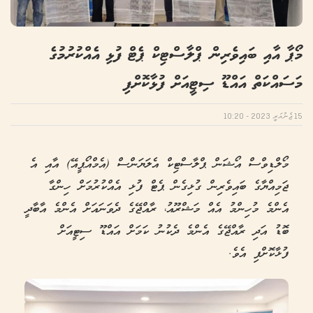
މޯޕާ އާއި ބައިވެރިން ޕްލާސްޓިކް ޕެޓް ފުޅި އެއްކުރުމުގެ
މަސައްކަތް އައްޑޫ ސިޓީއަށް ފުޅާކޮށްފި
15 ޖެނުއަރީ 2023 - 10:20
މޯލްޑިވްސް އޯޝަން ޕްލާސްޓިކް އެލަޔަންސް (އެމްއޯޕީއޭ) އާއި އެ
ޖަމިއްޔާގެ ބައިވެރިން ގުޅިގެން ޕެޓް ފުޅި އެއްކުރުމަށް ހިންގާ
އެންމެ މުހިންމު އެއް މަޝްރޫއު، ރާއްޖޭގެ ދެވަނައަށް އެންމެ އާބާދީ
ބޮޑު އަދި ރާއްޖޭގެ އެންމެ ދެކުނު ކަމަށް އައްޑޫ ސިޓީއަށް
ފުޅާކޮށްފި އެވެ.