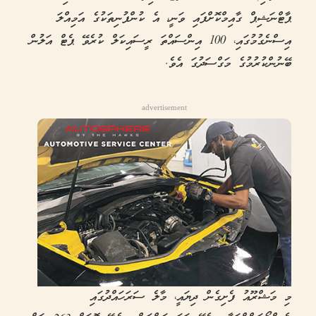
ޕާޓްނަޝިޕް ގާއިމްކޮށްފައި ވަނީ، އެ ކުންފުނިތަކުގެ އަމިއްލަ
އިސްނެގުމުގައި، 100 އިންސައްތަ ރީސައިކަލް ކުރެވޭ ޕެޓް އަލުން
ބޭނުންކުރުމުގެ މަގްސަދުގަ އެވެ.
advertisement
މި މަޝްރޫއު ފެށިގެން ދިޔައީ، މާލެ ސަރަހައްދުގައި