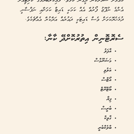
ކެއުމަށް ސަމާލުކަން ދީގެން ކަމެވެ. މައިކްރޯބަޔޮމްގެ ކޮލިޓީއަށް
އެންމެ ނުފޫޒު ފޯރުވާ އެއް ކަމަކީ ޑައިޓް ކަމަށާއި ނަފްސާނީ
ދުޅަހެޔޮކަމަށް ވެސް ޑައިޓަކީ ދައުރެއް އަދާކުރާ އެއްޗެކެވެ.
ސެރޮޓޮނިން އިތުރުކޮށްދޭ ކާނާ:
އާފަލު
މަޝަރޫމްސް
އަލުވި
އޯޓްސް
ބޯޓްރޫޓް
ފިޔާ
ބެރީސް
ގާލިކް
ބްލެކްބެރީ