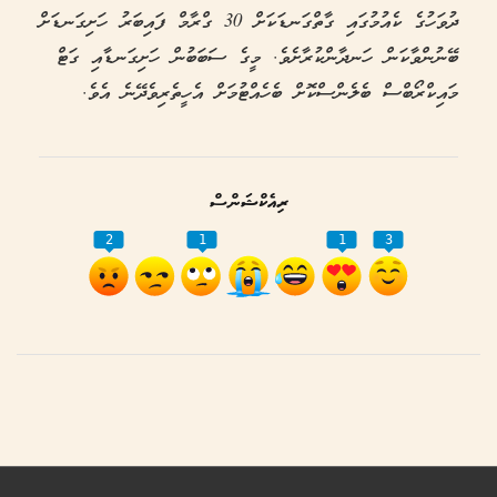
ދުވަހުގެ ކެއުމުގައި ގާތްގަނޑަކަށް 30 ގްރާމް ފައިބަރު ހަށިގަނޑަށް
ބޭނުންވާކަން ހަނދާންކުރާށެވެ. މީގެ ސަބަބުން ހަށިގަނޑާއި ގަޓް
މައިކްރޯބްސް ބެލެންސްކޮށް ބެހެއްޓުމަށް އެހީތެރިވެދޭނެ އެވެ.
ރިއެކްޝަންސް
2
1
1
3