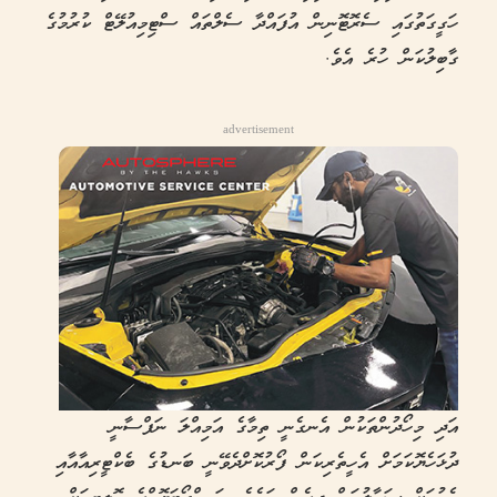
ހަގީގަތުގައި ސެރޮޓޮނިން އުފައްދާ ސެލްތައް ސްޓިމިއުލޭޓް ކުރުމުގެ
ގާބިލުކަން ހުރެ އެވެ.
advertisement
އަދި މިހޯދުންތަކުން އެނގެނީ ތިމާގެ އަމިއްލަ ނަފްސާނީ
ދުޅަހެޔޮކަމަށް އެހީތެރިކަން ފޯރުކޮށްދެވޭނީ ބަނޑުގެ ބެކްޓީރިއާއާއި