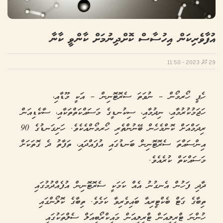
އުފާވެރިކަން އިހުސާސް ކޮށްދިނުމަށް ކާންވީ ކާނާ
29 މާޗް 2023 - 11:50
ހެޕީ ހޯރމޯން – ނުވަތަ ސެރޮޓޮނިން – އަކީ މޫޑާއި،
ހަޖަމުކުރުމާއި، ނިދުމާއި، ސިކުނޑީގެ މަސައްކަތްތަކާއި، ސާކެޑިއަން
ރިދަމްއަށް ކޮންމެހެން ބޭނުންތެރި ހޯރމޯންއެކެވެ. ހަށިގަނޑުގެ 90
އިންސައްތަ ސެރޮޓޮނިން ބަނޑުގައި އުފައްދައި، ތަފާތު ދެ ގޮތަކަށް
މަސައްކަތް ކުރެއެވެ.
ދާދި ފަހުން އެނގުނު އެއް ކަމަކީ ސެރޮޓޮނިން އުފެއްދުމުގައި
ތިބާގެ ގަޓް ބެކްޓީރިއާ ބައިވެރިވާ ކަމެވެ. ތިބާގެ ކޮލޯންގައި
ހުންނަ ޓްރިލިއަން ޓްރިލިއަން މައިކްރޯބިއަލް ސެލްތަކުގައި