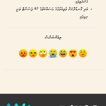
ގެންދެވިފައި.
އަދި ގޮނޑުދޮށަށް ވެލިއެޅުމުގެ މަސައްކަތުގެ 87 ޕަސެންޓް ވަނީ
ނިމިފައި
ރިއެކްޝަންސް