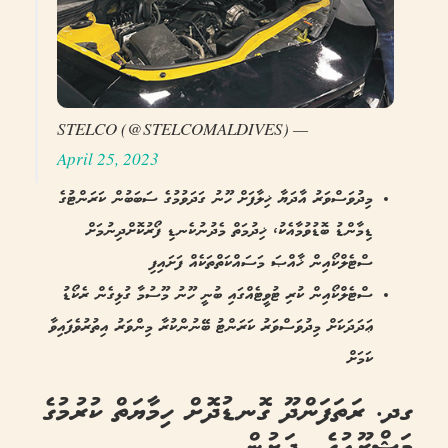
— STELCO (@STELCOMALDIVES)
April 25, 2023
މިދުވަސްވަރު އާދަޔާ ޚިލާފަށް ހޫނު ގަދަވުމުގެ ސަބަބުން ކަރަންޓުގެ
ޑިމާންޑު ބޮޑުވުމާއެކު، ޚިދުމަތް މެދުނުކެނޑި ފޯރުކޮށްދިނުމަށް
ސްޓެލްކޯއިން ޚާއްޞަ މަސައްކަތްތަކެއް ފަށައިފި
ސްޓެލްކޯއިން ކުރި ޓުވީޓެއްގައި ބުނީ ހޫނު މޫސުމާ ގުޅިގެން ރެކޯޑު
ޢަދަދަކަށް މިދުވަސްވަރު ކަރަންޓު ބޭނުންކުރާ މިންވަރު އިތުރުވެފައިވާ
ކަމަށް
ގދ. ރަތަފަންދޫ ގޮނޑުދޮށް ހިމާޔަތް ކުރުމުގެ
މަޝްރޫޢުގެ ދަށުން