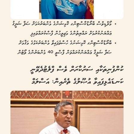
މޯލްޑިވްސް ބްރޯޑްކާސްޓިންގ ކޮމިޝަންގެ މެންބަރުކަމަށް ޞަފާ ޝަފީޤު
ޢައްޔަނުކުރުމަށް ރައްޔިތުންގެ މަޖިލީހުން ފާސްކުރައްވައިފި
ބްރޯޑްކާސްޓިންގ ކޮމިޝަނުގެ ހުސްވެފައިވާ މެންބަރުކަމުގެ މަޤާމަށް
ޞަފާ ޝަފީޤް ޢައްޔަންކުރައްވަން ފާސްވީ 40 މެންބަރުންގެ ވޯޓުން
ކުންފުނިތަކާއި ސަރުކާރަށް ވެސް ފްލެޓުދެވޭނީ
ކަނޑައެޅިފައިވާ އުޞޫލުގެ ތެރެއިން: އަސްލަމް