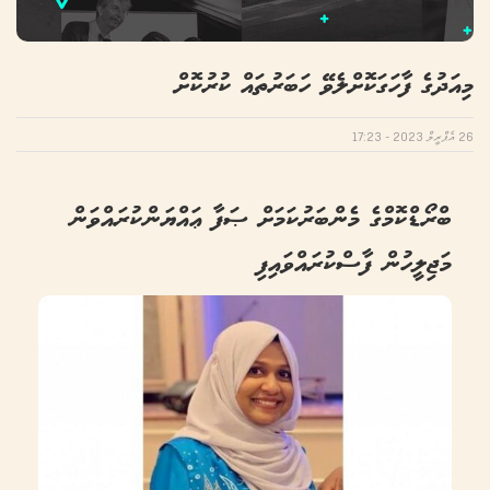
މިއަދުގެ ފާހަގަކޮށްލެވޭ ހަބަރުތައް ކުރުކޮށް
26 އެޕްރީލް 2023 - 17:23
ބްރޯޑްކޮމްގެ މެންބަރުކަމަށް ޞަފާ ޢައްޔަންކުރައްވަން
މަޖިލީހުން ފާސްކުރައްވައިފި