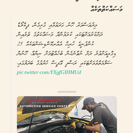
މަސައްކަތްތަކެއް
މިދުވަސްވަރު ހޫނު ގަދަވުމާއި ގުޅިގެން، ޕީކްލޯޑް
ދަށްކުރުމަށްޓަކައި ކުރަމުންދާ މަސައްކަތުގެ ތެރެއިން
ކުންފުނީގެ ހުރިހާ އެއާރކޮންޑިޝަންތަކެއް 25
ޑިގްރީއަށްވުރެ ދަށް ނުވާނެހެން ބެހެއްޓުމަށް ނިންމާ، ހޫނުން
ސަލާމަތްވުމަށްޓަކައި ރަސްމީ އޮފީސް ހެދުމުގެ ބަދަލުގައި،
pic.twitter.com/YXgfGIHMUd
advertisement