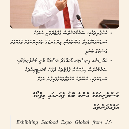
ކުންފުނިތަކާއި، ސަރުކާރަށްވެސް ފްލެޓުދެވޭނީ އެކަމަށް
ކަނޑައަޅުއްވާފައިވާ އުޞޫލްތަކާއި މިންގަނޑުގެ ތެރެއިންކަމަށް މުޙައްމަދު
އަސްލަމް ބުނެފި
ހައުސިންގ މިނިސްޓަރ މުޙައްމަދު އަސްލަމް ބުނީ ކުންފުނިތަކާއި،
ސަރުކާރުވެސް ހިމެނޭހެން ފްލެޓްތައް ދެވޭނެ ކްރައިޓީރިއާތައް
ކަނޑައަޅައި، އުޞޫލެއް އެކުލަވާލައްވާފައިވާނެ ކަމަށް
މަސްވެރިކަމުގެ އެންމެ ބޮޑު ފެއަރގައި މިފްކޯގެ
އުފެއްދުންތައް
Exhibiting Seafood Expo Global from 25-