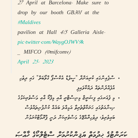
27 April at Barcelona. Make sure to
drop by our booth GB301 at the
#Maldives
pavilion at Hall 4/5 Galleria Aisle.
pic.twitter.com/WaygOJWV9k
— MIFCO (@mifcomv)
April 25, 2023
ސްޕެއިންގައި ކުރިއަށްދާ “ސީފުޑް އެކްސްޕޯ ގްލޯބަލް” ގައި ދިވެހި
އުފެއްދުންތައް ދައްކާލައިފި
މި ފެއަރގައި ފިޝަރީޒް މިނިސްޓްރީ އާއި މިފްކޯ އާއި މަސްވެރިކަމުގެ
ސިނާއަތުގައި ޙަރަކާތްތެރިވާ އަމިއްލަ ބައެއް ކުންފުނިތައްވެސް
ބައިވެރިވެ، ދިވެހިރާއްޖޭގެ މަސްވެރިކަން ދަނީ ޕްރޮމޯޓްކުރަމުން
ކަރަންޓުގެ ޚިދުމަތް ޔަޤީންކުރުމަށް ސްޓެލްކޯގެ ޚާއްޞަ