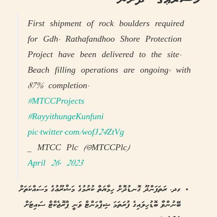
First shipment of rock boulders required
for Gdh. Rathafandhoo Shore Protection
Project have been delivered to the site.
Beach filling operations are ongoing, with
87% completion.
#MTCCProjects
#RayyithungeKunfuni
pic.twitter.com/wofJ24ZtVg
— MTCC Plc (@MTCCPlc)
April 26, 2023
ގދ. ރަތަފަންދޫ ގޮނޑުދޮށް ހިމާޔަތް ކުރުމުގެ މަޝްރޫޢުގެ މަސައްކަތަށް
ބޭނުންވާ ބޮޑުހިލައިގެ ފުރަތަމަ ޝިޕްމަންޓް ވަނީ ޕްރޮޖެކްޓް ސައިޓަށް