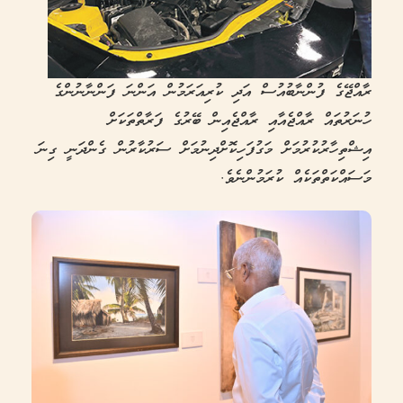
ރާއްޖޭގެ ފުންނާބުއުސް އަދި ކުރިއަރަމުން އަންނަ ފަންނާނުންގެ
ހުނަރުތައް ރާއްޖެއާއި ރާއްޖެއިން ބޭރުގެ ފަރާތްތަކަށް
އިޝްތިހާރުކުރުމަށް މަގުފަހިކޮށްދިނުމަށް ސަރުކާރުން ގެންދަނީ ގިނަ
މަސައްކަތްތަކެއް ކުރަމުންނެވެ.