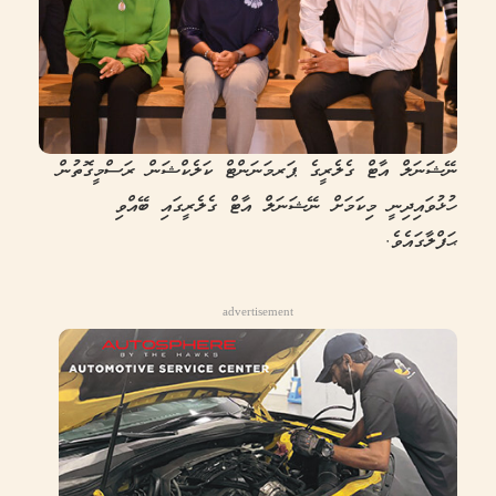
ނޭޝަނަލް އާޓް ގެލެރީގެ ޕަރމަނަންޓް ކަލެކްޝަން ރަސްމީގޮތުން
ހުޅުވައިދިނީ މިކަމަށް ނޭޝަނަލް އާޓް ގެލެރީގައި ބޭއްވި
ޙަފްލާގައެވެ.
advertisement