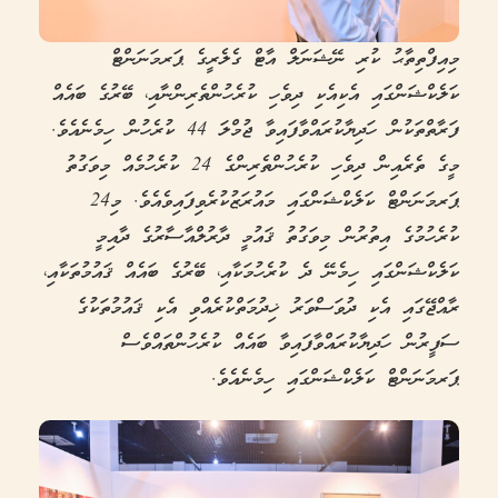
މިއިފްތިތާޙު ކުރި ނޭޝަނަލް އާޓް ގެލެރީގެ ޕަރމަނަންޓް
ކަލެކްޝަންގައި އެކިއެކި ދިވެހި ކުރެހުންތެރިންނާއި، ބޭރުގެ ބައެއް
ފަރާތްތަކުން ހަދިޔާކުރައްވާފައިވާ ޖުމްލަ 44 ކުރެހުން ހިމެނެއެވެ.
މީގެ ތެރެއިން ދިވެހި ކުރެހުންތެރިންގެ 24 ކުރެހުމެއް މިވަގުތު
ޕަރމަނަންޓް ކަލެކްޝަންގައި މައުރަޒުކުރެވިފައިވެއެވެ. މި24
ކުރެހުމުގެ އިތުރުން މިވަގުތު ޤައުމީ ދާރުލްއާސާރުގެ ދާއިމީ
ކަލެކްޝަންގައި ހިމެނޭ ދެ ކުރެހުމަކާއި، ބޭރުގެ ބައެއް ޤައުމުތަކާއި،
ރާއްޖޭގައި އެކި ދުވަސްވަރު ޚިދުމަތްކުރެއްވި އެކި ޤައުމުތަކުގެ
ސަފީރުން ހަދިޔާކުރައްވާފައިވާ ބައެއް ކުރެހުންތައްވެސް
ޕަރމަނަންޓް ކަލެކްޝަންގައި ހިމެނެއެވެ.