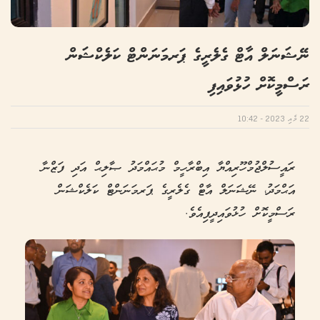
ނޭޝަނަލް އާޓް ގެލެރީގެ ޕަރމަނަންޓް ކަލެކްޝަން
ރަސްމީކޮށް ހުޅުވައިފި
22 މެއި 2023 - 10:42
ރައީސުލްޖުމްހޫރިއްޔާ އިބްރާހީމް މުޙައްމަދު ޞާލިޙް އަދި ފަޒްނާ
އަޙްމަދު، ނޭޝަނަލް އާޓް ގެލެރީގެ ޕަރމަނަންޓް ކަލެކްޝަން
ރަސްމީކޮށް ހުޅުވައިދީފިއެވެ.