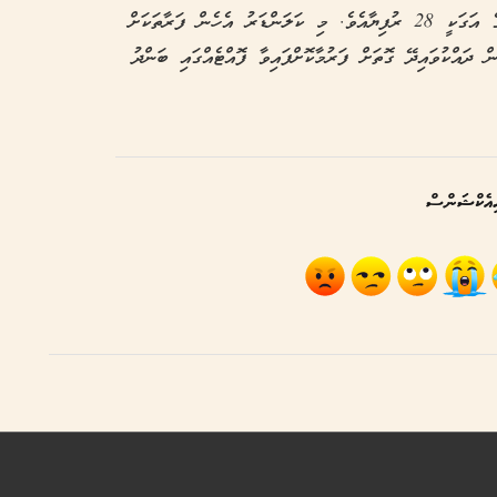
އެމްސެވަން ޕްރިންޓުގެ މި ދިވެހިވަންތަ ކަލަންޑަރުގެ އަގަކީ 28 ރުފިޔާއެވެ. މި ކަލަންޑަރު އެހެން ފަރާތަކަށް
ް ދައްކުވައިދޭ ގޮތަށް ފަރުމާކޮށްފައިވާ ފޮއްޓެއްގައި ބަންދު
އެކްޝަންސް