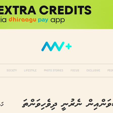
SOCIETY
LIFESTYLE
PHOTO STORIES
FOCUS
EXCLUSIVE
PEO
ސެވަންއިން ނެރުނީ ދިވެހިވަންތަ
ޚަބ