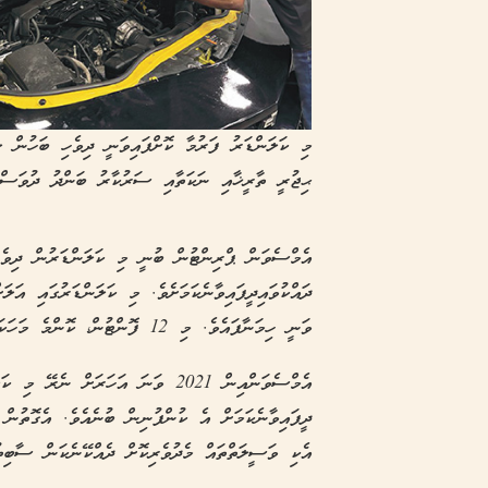
މި ކަލަންޑަރު ފަރުމާ ކޮށްފައިވަނީ ދިވެހި ބަހުން ލި
ޙިޖުރީ ތާރީޚާއި ނަކަތާއި ސަރުކާރު ބަންދު ދުވަސްތ
އެމްސެވަން ޕްރިންޓުން ބުނީ މި ކަލަންޑަރުން ދިވެހި
ވަނީ ހިމަނާފައެވެ. މި 12 ފޮންޓުން، ކޮންމެ މަހަކަށް ބާރަ ނަސޭހަތުގެ ބަސް ވަނީ ހިމަނާފައެވެ.
އެމްސެވަންއިން 2021 ވަނަ އަހަރަށް 
ދީފައިވާނެކަމަށް އެ ކުންފުނިން ބުނެއެވެ. އެގޮތުން
އެކި ވަސީލަތްތައް މެދުވެރިކޮށް ދެއްކޭނެކަން ސާބިތު