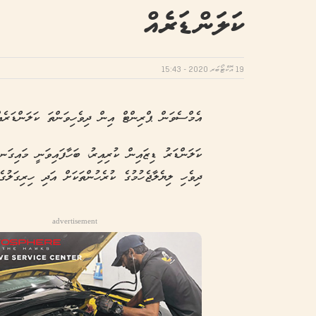
ކަލަންޑަރެއް
19 އޮކްޓޯބަރ 2020 - 15:43
އެމްސެވަން ޕްރިންޓް އިން ދިވެހިވަންތަ ކަލަންޑަރެއް 2021 ވަނަ އަހަރަށް ނެރެފިއ
ކަލަންޑަރު ޑިޒައިން ކުރިއިރު، ބަހާފައިވަނީ މައިގަ
ދިވެހި ލިޔެލާޖެހުމުގެ ކުރެހުންތަކަށް އަދި ހިރިގަލުގެ
advertisement