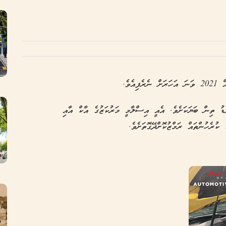
ެވެ.
ނޑު ތިން ބަޔަކަށެވެ. އެއީ އިސްލާމީ މަރުކަޒުގެ އާކް އާއި
 ކުރެހުންތައް ރަމްޒުކޮށްދޭގޮތަށެވެ.