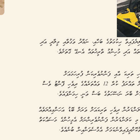
ޔެފައިވާ ޙިކުމަތުގެ ބަހާއި، ނަމާދު ވަގުތާއި މީލާދީ އަދި
ައް އަދި މުހިންމު ތާރީޚުތައް އެނގޭ ގޮތަށެވެ.
 ތަރިކަ އާއި ފަންނުވެރިކަން ފުރިހަމައަށް
ދައްކުވައިދީފައިވާނެކަމަށެވެ. މި ކަލަންޑަރުގައި އަލަށް ތައާރަފު ކުރާ 12 ވައްތަރެއްގެ ދިވެހި ފޮންޓު ވެސް
ނެރޭ މި ކަލަންޑަރުން ދިވެހި ތަރިކައަށް ވަރަށް ބޮޑު އަހަންމިއްޔަތެއް
 މި ކަލަންޑަރުން ފަންނުވެރިންނަށް އެމީހުންގެ މަސައްކަތް
ކޮށްދީފައިވާނެކަމަށް އެމްސެވަންއިން ބުނެއެވެ.