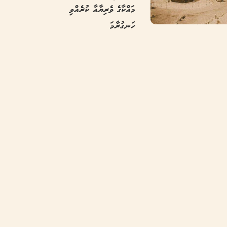
މައްކާގެ ވެރިޔާއާ ކުރެއްވި
ހަނގުރާމަ