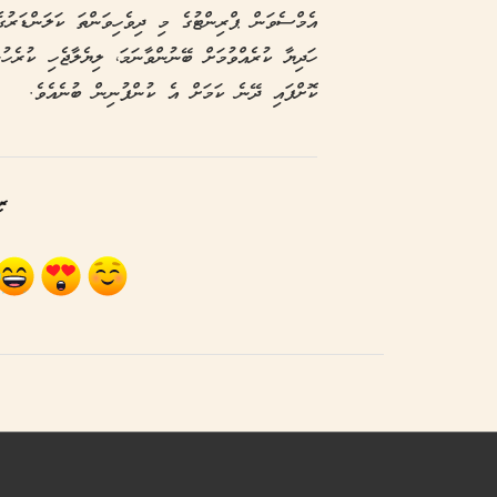
ހަދިޔާ ކުރެއްވުމަށް ބޭނުންވާނަމަ، ލިޔެލާޖެހި ކުރެހުނ
ކޮށްފައި ދޭނެ ކަމަށް އެ ކުންފުނިން ބުނެއެވެ.
ރި