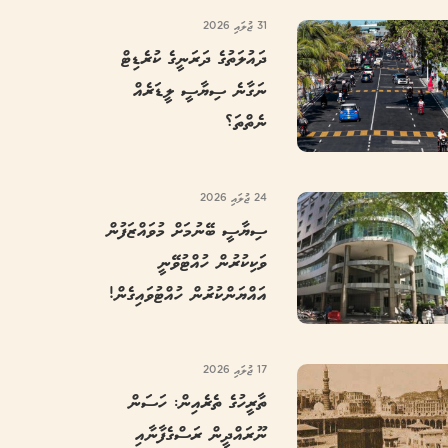
31 ޖުލައި 2026
ދައުލަތުގެ ދަރަނީގެ ކުރެޑިޓް
ނަގާނެ ސިޔާސީ ލީޑަރެއް
ނެތްތަ؟
24 ޖުލައި 2026
ސިޔާސީ ބޭނުމަށް މުވައްޒަފުން
ވަކިކުރުން ހުއްޓުވޭނީ
އައްޔަންކުރުން ހުއްޓުވައިގެން!
17 ޖުލައި 2026
ތާރީހުގެ ތެރެއިން: ހަސަން
ނޫރައްދީން ރަސްގެފާނާއި