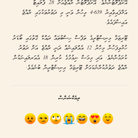
އޭރޯޕްލޮޓުންނެވެ. އޭރޯފްލޮޓުން ރާއްޖެއަށް 28 ފްލައިޓް
އަޅާފައިވާއިރު 4,639 މީހުން ވަނީ މި ދަތުރުތަކުގައި ރާއްޖެ
އައިސްފައެވެ.
ޓޫރިޒަމް މިނިސްޓްރީގެ ތަފާސް ހިސާބުތައް ދައްކާ ގޮތުގައި ބޯޑަރު
ހުޅުވިފަހުން މިހާރު 12 އެއާލައިނެއް ދަނީ ރާއްޖެ އަށް ދަތުރު
ކުރަމުންނެވެ. އަދި މިމަސް ނިމުމުގެ ކުރިން 18 އެއަރލައިނަކުން
ރާއްޖެ ދަތުރުކުރާނެކަމަށް ޓޫރިޒަމް މިނިސްޓްރީން ބުނެއެވެ.
ރިއެކްޝަންސް