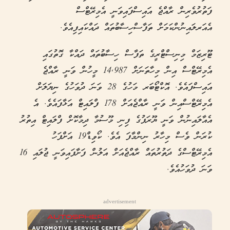
ފަތުރުވެރިން ރާއްޖެ އައިސްފައިވަނީ އެމިރޭޓްސް
އެއަރލައިނުންކަމަށް ތަފާސްހިސާބުތައް ދައްކައިފިއެވެ.
ޓޫރިޒަމް މިނިސްޓްރީގެ ތަފާސް ހިސާބުތައް ދައްކާ ގޮތުގައި
އެމިރޭޓްސް އިން މިހާތަނަށް 14,987 މީހުން ވަނީ ރާއްޖެ
އައިސްފައެވެ. އޮކްޓޯބަރ މަހުގެ 28 ވަނަ ދުވަހުގެ ނިޔަލަށް
އެމިރޭޓްސްއިން ވަނީ ރާއްޖެއަށް 178 ފްލައިޓް އަޅާފައެވެ. އެ
އެއާލައިނުން ވަނީ ޔޫރަޕުގެ ފިނި މޫސުމާ ދިމާކޮށް ފްލައިޓް އިތުރު
ކުރަން ވެސް މިހާރު ނިންމާފަ އެވެ. ކޯވިޑް19 އަށްފަހު
އެމިރޭޓްސްގެ ދަތުރުތައް ރާއްޖެއަށް އަލުން ފަށާފައިވަނީ ޖުލައި 16
ވަނަ ދުވަހުއެވެ.
advertisement