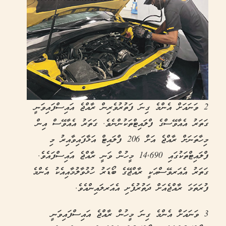
2 ވަނައަށް އެންމެ ގިނަ ފަތުރުވެރިން ރާއްޖެ އައިސްފައިވަނީ
ގަތަރު އެއާވޭސްގެ ފްލައިޓްތަކުންނެވެ. ގަތަރު އެއާވޭސް އިން
މިހާތަނަށް ރާއްޖެ އަށް 206 ފްލައިޓް އަޅާފައިވާއިރު މި
ފްލައިޓްތަކުގައި 14,690 މީހުން ވަނީ ރާއްޖެ އައިސްފައެވެ.
ގަތަރު އެއަރވޭސްއަކީ ރާއްޖޭގެ ބޯޑަރު ހުޅުވާލުމާއިއެކު އެންމެ
ފުރަތަމަ ރާއްޖެއަށް ދަތުރުފެށި އެއަރލައިންއެވެ.
3 ވަނައަށް އެންމެ ގިނަ މީހުން ރާއްޖެ އައިސްފައިވަނީ