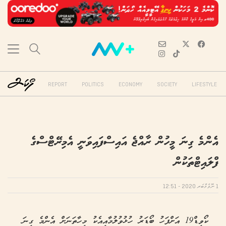
REPORT
POLITICS
ECONOMY
SOCIETY
LIFESTYLE
އެންމެ ގިނަ މީހުން ރާއްޖެ އައިސްފައިވަނީ އެމިރޭޓްސްގެ
ފްލައިޓްތަކުން
1 ނޮވެމްބަރ 2020 - 12:51
ކޯވިޑް19 އަށްފަހު ބޯޑަރު ހުޅުވުލުމާއިއެކު މިހާތަނަށް އެންމެ ގިނަ