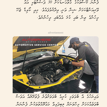
ފެންނަ ކޭސްތަކުގެ ގާތްގަނޑަކަށް 30 ޕަސެންޓަކީ އައު
ވޭރިއަންޓްކަމަށް ޝީނާ ވަނީ ވިދާޅުވެފައެވެ. މިއީ ކޯވިޑް ޖެހޭ
މީހުންގެ ތިން ބައި ކުޅަ އެއްބައި މީހުންނެވެ.
advertisement
ވައިރަހުގެ އާ ބާވަތަކީ ކުރީގެ ބާވަތަށްވުރެ ފެތުރޭލެއް އަވަސް
ބާވަތެއްކަމަށް މިހާތަނަށް ލިބިފައިވާ މަޢުލޫމާތުތަކުން ފެންނަން