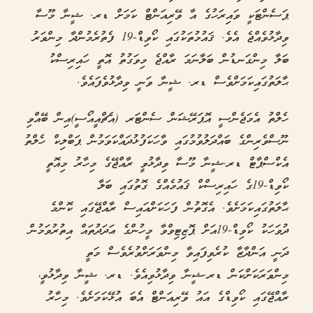
ޕަސެންޓަކީ ވައިރަހުގެ އާ ވޭރިއަންޓް ކަމަށް ޑރ. ޝީނާ މޫސާ
ވިދާޅުވެއްޖެ އެވެ. ޤައުމުތަކުގައި ކޯވިޑް-19 ފެތުރެމުންދާ މިންވަރު
ބަލާ މިންގަނޑުން ބަލާނަމަ ރާއްޖެ މިވަގުތު އޮތީ ހައިރިސްކު
ޙާލަތުގައިކަމަށްވެސް ޑރ. ޝީނާ ވަނީ ވިދާޅުވެފައެވެ.
ހެލްތު އެމަޖެންސީ އޮޕަރޭޝަން ސެންޓަރ (އެޗްއީއޯސީ)އިން ބޭއްވި
ނޫސްވެރިންގެ ބައްދަލުވުމުގައި ވާހަކަފުޅުދައްކަވަމުން ޕަބްލިކް ހެލްތު
އެކްސްޕާޓް ޑރ.ޝީނާ މޫސާ ވިދާޅުވީ ރާއްޖޭގެ މިހާރު މިއޮތީ
ކޯވިޑް-19ގެ ހައިރިސްކް ޤައުމެއްގެ ގޮތުގައި ބަލާ
ޙާލަތުގައިކަމަށެވެ. އެގޮތުން ފަހަކަށްއައިސް ރާއްޖޭގައި ކޮންމެ
ދުވަހަކު ކޯވިޑް-19އަށް ޕޮޒިޓިވްވާ މީހުންގެ ޢަދަދުތައް އިތުރުވަމުން
ދަނީ އަންދާޒާ ކުރެވިފައިވާ މިންވަރަށްވުރެވެސް މަތީ
މިންވަރަކަށްކަން ޑރ.ޝީނާ ވިދާޅުވިއެވެ. ޑރ. ޝީނާ ވިދާޅުވީ،
ރާއްޖޭގައި ކޯވިޑްގެ އައު ވޭރިއަންޓް އެބަ އުޅޭކަމަށެވެ. މިހާރު