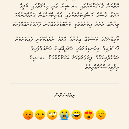
އޮތްކަން ފާހަގަކުރައްވައި ޑރ.ޝީނާ ވަނީ މިޙާލަތުގައި ބަލީގެ
ޙާލަތު ގޯސްވެ ހޮސްޕިޓަލްތަކުގައި އެޑްމިޓްކޮށްގެން ފަރުވާދޭންޖެހޭ
މީހުންގެ ޢަދަދު އިތުރުވުމަކީ ކަންބޮޑުވުމެއްކަން ފާހަގަކުރައްވާފައެވެ.
ކޯވިޑް-19ގެ ކޭސްތައް އިތުރުވެ ޙާލަތު ނުރައްކާތެރި ފައްތަރަކަށް
ގޮސްފައިވާ މިދަނޑިވަޅުގައި އެޗްޕީއޭއިން އަންގަވާފައިވާ
ރައްކާތެރިކަމުގެ ފިޔަވަޅުތަކަށް ޢަމަލުކުރުމަށް ޑރ.ޝީނާ
އިލްތިމާސްކުރެއްވިއެވެ.
ރިއެކްޝަންސް