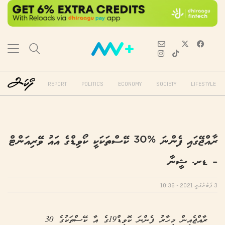
REPORT
POLITICS
ECONOMY
SOCIETY
LIFESTYLE
ރާއްޖޭގައި ފެންނަ %30 ކޭސްތަކަކީ ކޯވިޑްގެ އައު ވޭރިއަންޓް
– ޑރ. ޝީނާ
3 ފެބުރުއަރީ 2021 - 10:36
ރާއްޖެއިން މިހާރު ފެންނަ ކޮވިޑް19ގެ އާ ކޭސްތަކުގެ 30