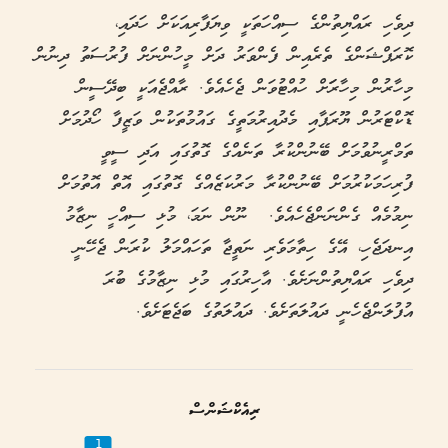
ދިވެހި ރައްޔިތުންގެ ސިއްހަތަކީ ވިޔަފާރިއަކަށް ހަދައި،
ކޮރަޕްޝަންގެ ތެރެއިން ފެންވަރު ދަށް މީހުންނަށް ފުރުސަތު ދިނުން
މިހާރުން މިހާރަަށް ހުއްޓުވަން ޖެހެއެވެ. ރާއްޖެއަކީ ބިދޭސީން
ޑޮކްޓަރުން ޔޫރަޕާއި މެދުއިރުމަތީގެ ގައުމުތަކުން ވަޒީފާ ހޯދުމަށް
ތަމްރީނުވުމަށް ބޭނުންކުރާ ތަނެއްގެ ގޮތުގައި އަދި ސީވީ
ފުރިހަމަކުރުމަށް ބޭނުންކުރާ މަރުކަޒެއްގެ ގޮތުގައި އޮތް އޮތުމަށް
ނިމުމެއް ގެންނަންޖެހެއެވެ. ނޫން ނަމަ، މުޅި ސިއްހީ ނިޒާމު
އިނދަޖެހި، އޭގެ ހިތާމަވެރި ނަތީޖާ ތަހައްމަލު ކުރަން ޖެހޭނީ
ދިވެހި ރައްޔިތުންނަށެވެ. އާހިރުގައި މުޅި ނިޒާމުގެ ބުރަ
އުފުލަންޖެހެނީ ދައުލަތަށެވެ. ދައުލަތުގެ ބަޖެޓަށެވެ.
ރިއެކްޝަންސް
1