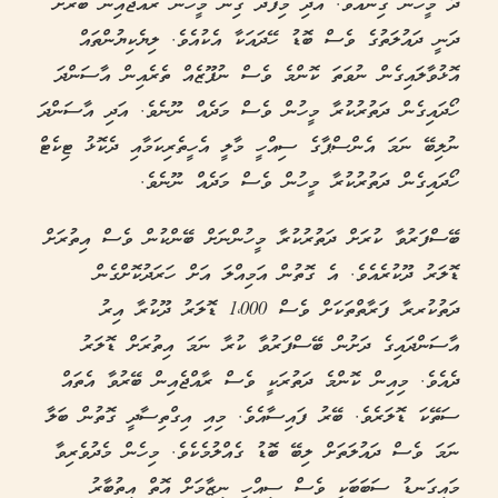
ދާ މީހުން ގިނައެވެ. އަދި މިފަދަ ގިނަ މީހުން ރައްޖެއިން ބޭރަށް
ދަނީ ދައުލަތުގެ ވެސް ބޮޑު ހޭދައަކާ އެކުއެވެ. ލިޔެކިޔުންތައް
އޮޅުވާލައިގެން ނުވަތަ ކޮންމެ ވެސް ނުފޫޒެއް ތެރެއިން އާސަންދަ
ހޯދައިގެން ދަތުރުކުރާ މީހުން ވެސް މަދެއް ނޫނެވެ. އަދި އާސަންދަ
ނުލިބޭ ނަމަ އެންސްޕާގެ ސިއްހީ މާލީ އެހީތެރިކަމާއި ދެކޮޅު ޓިކެޓް
ހޯދައިގެން ދަތުރުކުރާ މީހުން ވެސް މަދެއް ނޫނެވެ.
ބޭސްފަރުވާ ކުރަށް ދަތުރުކުރާ މީހުންނަށް ބޭންކުން ވެސް އިތުރަށް
ޑޮލަރު ދޫކުރެއެވެ. އެ ގޮތުން އަމިއްލަ އަށް ހަރަދުކޮށްގެން
ދަތުކުރރާ ފަރާތްތަކަށް ވެސް 1،000 ޑޮލަރު ދޫކުރާ އިރު
އާސަންދައިގެ ދަށުން ބޭސްފަރުވާ ކުރާ ނަމަ އިތުރަށް ޑޮލަރު
ދެއެވެ. މިއިން ކޮންމެ ދަތުރަކީ ވެސް ރާއްޖެއިން ބޭރުވާ އެތައް
ސަތޭކަ ޑޮލަރެވެ. ބޭރު ފައިސާއެވެ. މިއި އިގްތިސާދީ ގޮތުން ބަލާ
ނަމަ ވެސް ދައުލަތަށް ލިބޭ ބޮޑު ގެއްލުމެކެވެ. މިހެން މެދުވެރިވާ
މައިގަނޑު ސަބަބަކީ ވެސް ސިއްހީ ނިޒާމަށް އޮތް އިތުބާރު