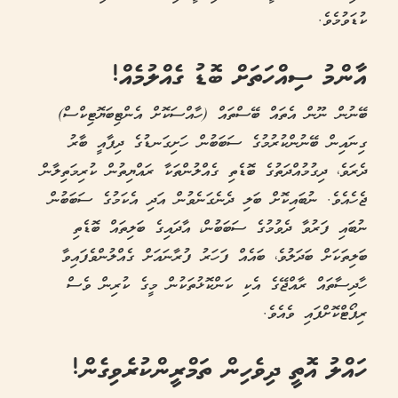
ކުޑަވުމެވެ.
އާންމު ސިއްހަތަށް ބޮޑު ގެއްލުމެއް!
ބޭނުން ނޫން އެތައް ބޭސްތައް (ހާއްސަކޮށް އެންޓިބަޔޮޓިކްސް)
ގިނައިން ބޭނުންކުރުމުގެ ސަބަބުން ހަށިގަނޑުގެ ދިފާއީ ބާރު
ދެރަވެ، ދިގުމުއްދަތުގެ ބޮޑެތި ގެއްލުންތަކާ ރައްޔިތުން ކުރިމަތިލާން
ޖެހެއެވެ. ނުބައިކޮށް ބަލި ދެނެގަނެވުން އަދި އެކަމުގެ ސަބަބުން
ނުބައި ފަރުވާ ދެވުމުގެ ސަބަބުން، އާދައިގެ ބަލިތައް ބޮޑެތި
ބަލިތަކަށް ބަދަލުވެ، ބައެއް ފަހަރު ފުރާނައަށް ގެއްލުންވެފައިވާ
ހާދިސާތައް ރާއްޖޭގެ އެކި ކަންކޮޅުތަކުން މީގެ ކުރިން ވެސް
ރިޕޯޓްކޮށްފައި ވެއެވެ.
ހައްލު އޮތީ ދިވެހިން ތަމްރީންކުރެވިގެން!