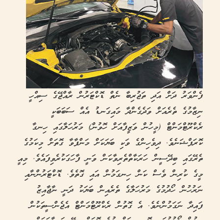
ފެންވަރު ދަށް އަދި ތަޖުރިބާ ނެތް ޑޮކްޓަރުން ރާއްޖޭގެ ސިއްހީ
ނިޒާމުގެ ތެރެއަށް ވަދެގެންދާ މައިގަނޑު އެއް ސަބަބަކީ
ރެކްރޫޓްމަންޓް (މީހުން ވަޒީފާއަށް ހޮވުން) މަރުހަލާގައި ހިނގާ
ކޮރަޕްޝަނެވެ. ދިވެހިންގެ ވަކި ބަޔަކަށް މަންފާވާ ގޮތަށް މިކަމުގެ
ތެރޭގައި ބިދޭސީން ހަރަކާތްތެރިވާކަން ވަނީ ފާހަގަކުރެވިފައެވެ. މިއީ
މީގެ ކުރިން ވެސް ކަން ހިނގަމުން އައި ގޮތެވެ. ޑޮކްޓަރުންނާއި
ނަރުހުން ހޯދުމުގެ މަރުހަލާގެ ތެރެއިން ބަޔަކު ދަނީ ނާޖާއިޒު
ފައިދާ ނަގަމުންނެވެ. އެ ގޮތުން ރެކްރޫޓްމަންޓް އެޖެންސީތަކުން