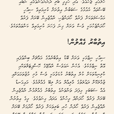
ހާލުގައި ޖެހެއެވެ. އަދި ހަގީގީ ބަލި ދެނެނުގަނެވުމާއި ނުބައި
ބޭސްތައް ކެއުމުގެ ސަބަބުން އިތުރަށް ކުރިމަތިވާ ސިއްހީ
މައްސަލަތަކަށް ފަރުވާ ހޯދަންޖެހި، ރާއްޖެއިން ބޭރަށް ފަރުވާ
ހޯދަންޖެހުމަކީ ވެސް ވަރަށް ގިނަ ފަހަރަ ކުރިމަތިވާ ކަންތައްތަކެވެ.
އިތުބާރު ގެއްލުން!
ސިއްހީ ނިޒާމަކީ ވަރަށް ބޮޑު އިތުބާރެއްގެ މައްޗަށް ބިނާވެފައި
އޮތް ނިޒާމެކެވެ. އެހެން ނަމަވެސް ރާއްޖޭގެ ހޮސްޕިޓަލްތަކާއި
ކްލިނިކްތަކަށް ކުރާ އިތުބާރު ކުޑަވުމަކީ ވެސް މުޅި މުޖުތަމައަށާއި
ޖުމްލަކޮށް ދައުލަތުގެ މާލިއްޔާ އަށް ލިބޭ ގެއްލުމެވެ. މައިގަނޑު
އެއް ސަބަބަކީ މިފަދަ ތަންތަނުގެ އިތުބާރު ގެއްލުމުން ރާއްޖެއިން
ބޭރަށް ފަރުވާ ހޯދަންދާ މީހުންގެ އަދަދު ގިނަވުމެވެ. މީގެ އިތުރުން
ރާއްޖެއިން ފަރުވާ ހޯދެން ހުރި ބަލިތަކަށް ފަރުވާ ހޯދުމަށް ބޭރަށް