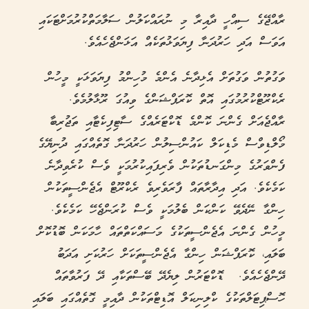
ރާއްޖޭގެ ސިއްހީ ދާއިރާ މި ނުރައްކަލުން ސަލާމަތްކުރުމަށްޓަކައި
އަވަސް އަދި ހަރުދަނާ ފިޔަވަޅުތަކެއް އަޅަންޖެހެއެވެ.
ވަގުތުން ވަގުތަށް އެޅިދާނެ އެންމެ މުހިންމު ފިޔަވަޅަކީ މީހުން
ރެކްރޫޓްކުރުމުގައި އޮތް ކޮރަޕްޝަންގެ ވިއުގަ ރޫޅާލުމެވެ.
ރާއްޖެއަށް ގެންނަ ކޮންމެ ޑޮކްޓަރެއްގެ ސާޓިފިކެޓާއި ތަޖުރިބާ
މޯލްޑިވްސް މެޑިކަލް ކައުންސިލުން ހަރުދަނާ ގޮތެއްގައި ދުނިޔޭގެ
ފެންވަރުގެ މިންގަނޑުތަކުން ވެރިފައިކުރުމަކީ ވެސް ކުރެވިދާނެ
ކަމެކެވެ. އަދި އިދާރާތައް ފާރަވެރިވެ ރެކްރޫޓް އެޖެންސީތަކުން
ހިންގާ ނޭދެވޭ ކަންކަން ބެލުމަކީ ވެސް ކުރަންޖެހޭ ކަމެކެވެ.
މީހުން ގެންނަ އެޖެންސީތަކުގެ މަސައްކަތްތައް ހާމަކަން ބޮޑުކޮށް
ބަލައި، ކޮރަޕްޝަން ހިންގާ އެޖެންސީތަކަށް ހަރުކަށި އަދަބު
ދޭންޖެހެއެވެ. ޑޮކްޓަރުން ލިޔެދޭ ބޭސްތަކާއި ދޭ ފަރުވާތައް
ހޮސްޕިޓަލްތަކުގެ ކްލިނިކަލް އޮޑިޓްތަކުން ދާއިމީ ގޮތެއްގައި ބަލައި