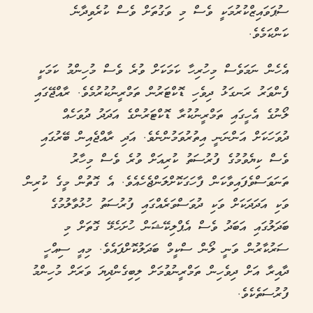
ސުޕަވައިޒްކުރުމަކީ ވެސް މި ވަގުތަށް ވެސް ކުރެވިދާނެ
ކަންކަމެވެ.
އެހެން ނަމަވެސް މިހުރިހާ ކަމަކަށް ވުރެ ވެސް މުހިންމު ކަމަކީ
ފެންވަރު ރަނގަޅު ދިވެހި ޑޮކްޓަރުން ތަމްރީނުކުރުމެވެ. ރާއްޖޭގައި
ލޯނުގެ އެހީގައި ތަމްރީނުކުރާ ޑޮކްޓަރުންގެ އަދަދު ދުވަހެއް
ދުވަހަކަށް އަންނަނީ އިތުރުވަމުންނެވެ. އަދި ރާއްޖެއިން ބޭރުގައި
ވެސް ކިޔެވުމުގެ ފުރުސަތު ކުރިއަށް ވުރެ ވެސް މިހާރު
ތަނަވަސްވެފައިވާކަން ފާހަގަކޮށްލަންޖެހެއެވެ. އެ ގޮތުން މީގެ ކުރިން
ވަކި އަދަދަކަށް ވަކި ދުވަސްވަރެއްގައި ފުރުސަތު ހުޅުވާލުމުގެ
ބަދަލުގައި އަބަދު ވެސް އެޕްލިކޭޝަން ހުށަހެޅޭ ގޮތަށް މި
ސަރުކާރުން ވަނީ ލޯން ސްކީމް ބަދަލުކޮށްފައެވެ. މިއީ ސިއްހީ
ދާއިރާ އަށް ދިވެހިން ތަމްރީނުވުމަށް ލިބިގެންދިޔަ ވަރަށް މުހިންމު
ފުރުސަތެކެވެ.