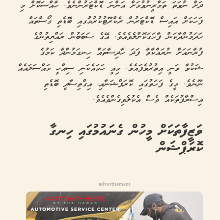
ދަށް ނުވަތަ ތަމްރީނުވުމަށް އަންނަ ޑޮކްޓަރުންނެވެ. ހާއްސަކޮށް މި
ފަހަކަށް އައިސް ޑޮކްޓަރުން ރެކްރޫޓުކުރުމުަގއި ބޮޑެތި ގޯސްތައް
ހަދަމުންދާކަން ފާހަގަކޮށްލެވެއެވެ. އޭގެ ސަބަބުން ރައްޔިތުންގެ
ފުރާނައަށް ނުރައްކާވާ ފަދަ ހާދިސާތައް ހިނގަމުންދާ ކަމުގެ
ޝަކުވާ ވަނީ އިތުރުވެފައެވެ. މިއީ ހަމައެކަނި ސިއްހީ މައްސަލައެއް
ނޫނެވެ. މީގެ ފަހަތުގައި ކޮރަޕްޝަނާއި، އިގްތިސާދީ ބޮޑެތި
އިސްރާފުތަކެއް ވެސް އެކުލެވިގެންވެއެވެ.
ވަޒީފާތަކަށް މީހުން ގެނައުމުގައި ހިނގާ
ކޮރަޕްޝަން
advertisement