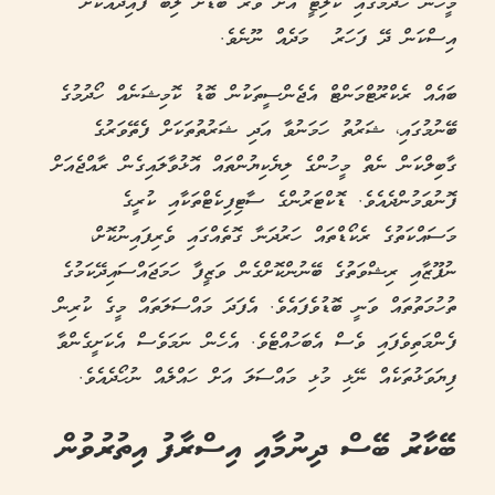
މީހުން ހޯދުމުގައި ކޮލިޓީ އަށް ވުރެ ބޮޑަށް ލިބޭ ފައިދާއަކަށް
އިސްކަން ދޭ ފަހަރު މަދެއް ނޫނެވެ.
ބައެއް ރެކްރޫޓްމަންޓް އެޖެންސީތަކުން ބޮޑު ކޮމިޝަނެއް ހޯދުމުގެ
ބޭނުމުގައި، ޝަރުތު ހަމަނުވާ އަދި ޝަރުތުތަކަށް ފެތޭވަރުގެ
ގާބިލްކަން ނެތް މީހުންގެ ލިޔެކިޔުންތައް އޮޅުވާލައިގެން ރާއްޖެއަށް
ފޮނުވަމުންދެއެވެ. ޑޮކްޓަރުންގެ ސާޓިފިކެޓްތަކާއި ކުރީގެ
މަސައްކަތުގެ ރެކޯޑްތައް ހަރުދަނާ ގޮތެއްގައި ވެރިފައިނުކޮށް،
ނުފޫޒާއި ރިޝްވަތުގެ ބޭނުންކޮށްގެން ވަޒީފާ ހަމަޖައްސައިދޭކަމުގެ
ތުހުމަތުތައް ވަނީ ބޮޑުވެފައެވެ. އެފަދަ މައްސަލަތައް މީގެ ކުރިން
ފެންމަތިވެފައި ވެސް އެބަހުއްޓެވެ. އެހެން ނަމަވެސް އެކަށީގެންވާ
ފިޔަވަޅުތަކެއް ނޭޅި މުޅި މައްސަލަ އަށް ހައްލެއް ނުހޯދެއެވެ.
ބޭކާރު ބޭސް ދިނުމާއި އިސްރާފު އިތުރުވުން