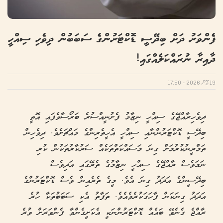
ފެންވަރު ދަށް ބިދޭސީ ޑޮކްޓަރުންގެ ސަބަބުން ދިވެހި ސިއްހީ
ދާއިރާ ނުރައްކަލެއްގައި!
19 ޖޫން 2026 - 17:50
ދިވެހިރާއްޖޭގެ ސިއްހީ ނިޒާމު ފެށުނީއްސުރެ ބަރޯސާވެފައި އޮތީ
ބިދޭސީ ޑޮކްޓަރުންނާއި ސިއްހީ އެހީތެރިންގެ މައްޗަށެވެ. ދިވެހިން
ތަމްރީނުކުރުމަށް ގިނަ މަސައްކަތްތަކެއް ސަރުކާރުތަކުން ކުރި
ނަމަވެސް ރާއްޖޭގެ ސިއްހީ ނިޒާމުގެ ތެރޭގައި އަދިވެސް
ބިދޭސީންގެ އަދަދު ގިނަ އެވެ. މީގެ ތެރެއިން ވެސް ޑޮކްޓަރުންގެ
އަދަދު ގިނަކަން ފާހަގަކުރެވެއެވެ. ތަފާތު އެކި ސަބަބުތަކާ ހުރެ
ރާއްޖެ ގެނެވޭ ބައެއް ޑޮކްޓަރުންނަކީ އެކަށީގެންވާ ފެންވަރަށް ވުރެ