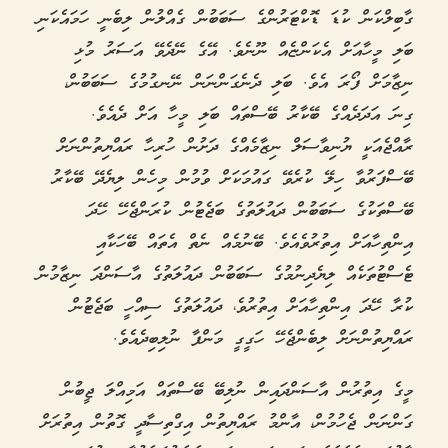
ގާބިލްކަން ކުޑަ ޑޮކްޓަރުންގެ ސަބަބުން ގެއްލުން ލިބެނީ ހަމައެކަނި
ބަލި މީހާއަށް އެކަންޏެއް ނޫނެވެ. އޭގެ ނޭދެވޭ އަސަރު މުޅި
ނިޒާމަށް ފޯރަ އެވެ. ބަލި ދެނެގަންނަން ނޭނގުމުގެ ސަބަބުން،
ގިނަ އަދަދެއްގެ ބޭކާރު ބޭސްތައް ބަލި މީހާ އަށް ދެއެވެ.
ރާއްޖެއަކީ ޔުނިވާސަލް ނިޒާމެއްގެ ދަށުން ހުރިހާ ރައްޔިތުންނަށް
ބޭސްފަރުވާ ހިލޭ ކުރެވޭ ގައުމަކަށް ވުމުން މިހެން ލިޔެދޭ ބޭކާރު
ބޭސްތަކުގެ ސަބަބުން ދައުލަތުގެ ބަޖެޓުން ކުރަންޖެހޭ ހޭދަ
އިންތިހާއަށް އިތުރުވެއެވެ. ބޭނުމެއް ނެތް އެތައް ބޭހަކާއި
ޓެސްޓުތަކެއް ލިޔެދިނުމުގެ ސަބަބުން ދައުލަތުގެ އާސަންދަ ނިޒާމުން
ކުރާ ހޭދަ އިންތިހާއަށް އިތުރުވެ، ދައުލަތުގެ ސިއްހީ ބަޖެޓުން
ރައްޔިތުންނަށް ލިބެންޖެހޭ ހަގީގީ މަންފާ ނުލިބިދެއެވެ.
މީގެ އިތުރުން އާސަންދައިން ނުލިބޭ ބޭސްތައް އަމިއްލަ ޖީބުން
ގަންނަން ޖެހުމުން، އާންމު ރައްޔިތުން އިގްތިސާދީ ގޮތުން އިތުރަށް