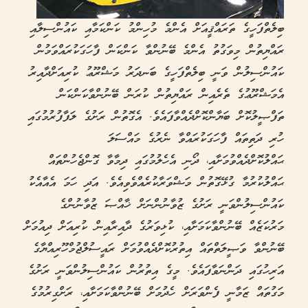
ބިލެތްފަހީގެ ތަރައްޤީއަށް އެންމެ މުހިންމު ކަންކަމާއި ކައުންސިލާއި
ރައްޔިތުން މިވަގުތު އެންމެ ބޭނުންވާ ކަންކަން ފާހަގަކުރައްވަމުން
ކައުންސިލުން ވަނީ ބިލެތްފަހީގެ ބަނދަރު މަޝްރޫޢު ކުރިއަށްދާއިރު
އެމަޝްރޫޢުގެ ތެރެއިން ރައްޔިތުން ކުރަން ބޭނުންވާކަންކަން
ތަފްޞީލުކޮށް ބަޔާންކޮށްދެއްވާފައެވެ. އެގޮތުން ރަށުގެ ލަފާފުރުމުގައި
ހުރި ދަތިތައް ފާހަގަކުރައްވާ ނެރުގެ މައްސަލަ
ޙައްލުކޮށްދެއްވުމަށާއި، ދޯނި އެހެލުމުގައި ދިމާވާ ގޮންޖެހުންތައް
ޙައްލުކުރުމާ ގުޅޭގޮތުން މަޝްވަރާކުރެއްވެވިއެވެ. އަދި ހަމަ އެއާއެކު
ކައުންސިލުންވަނީ ރަށުގެ ޒުވާނުންނަށް ޚާއްޞަ ޒުވާނުންގެ
މަރުކަޒެއް ބޭނުންވާކަމަށާއި، ކުޅިވަރުގެ ދާއިރާއިން ކުރިއަށް ދިއުމަށް
ބޭނުންވާ ވަޞީލަތްތައް އިތުރުކޮށްދެއްވުމަށް ރައީސުލްޖުމްހޫރިއްޔާގެ
އަރިހުގައި ދަންނަވާފައެވެ. މީގެ އިތުރުން ކައުންސިލުންވަނީ ރަށުގެ
މަގުތައް ޒަމާނީ ފެންވަރަށް ހެދުމަށް ބޭނުންވާކަމަށާއި، ރަށްގިރުމުގެ