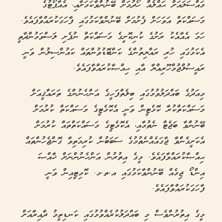
މައްސަލައަށް ޙައްލެއް ހޯދުމަށް ބޭނުންވާކަމަށާއި، އެއާޕޯޓުގެ
މަސައްކަތް އަވަހަށް ފެށުމަށް ބޭނުންވާކަމުގައި ފާހަގަކުރައްވާފައެވެ.
ހަމަ އެއާއެކު ރަށުގެ ކުނިކޮށީގެ މަސައްކަތް ނުފެށި ލަސްވަމުންދާތީ
އެކަމުގައި ހުރި ރައްޔިތުންގެ ކަންބޮޑުވުންތައް ކައުންސިލުން ވަނީ
ރައީސުލްޖުމްހޫރިއްޔާ އާއި ޙިއްޞާކުރައްވާފައެވެ.
މިއަދުގެ ބައްދަލުވުމުގައި ބިލެތްފަހީގެ އަންހެނުންގެ ތަރައްޤީއަށް
މަސައްކަތްކުރާ ކޮމެޓީން ވަނީ އެކޮމެޓީގެ މަސައްކަތް ކުރުމަށް
ބޭނުންވާ ބަޖެޓް ނެތުމާއި، އެކޮމެޓީގެ މަސައްކަތްތައް ކުރުމަށް
އެކަށީގެންވާ ޖާގައެއްނެތުމުގެ ސަބަބުން ކުރިމަތިވާ ގޮންޖެހުންތައް
ޙިއްޞާކުރައްވާފައެވެ. މީގެ އިތުރުން އަންހެނުންނަށް ޚާއްޞަ
އިންޑޯ ޖިމެއް ބޭނުންވާކަމުގައި އ.ތ.މ. ކޮމިޓީއިން ވަނީ
ފާހަގަކުރައްވާފައެވެ.
މީގެ އިތުރުންވެސް މި ބައްދަލުކުރެއްވުމުގައި ކަނޑިތީމު ދާއިރާއަށް