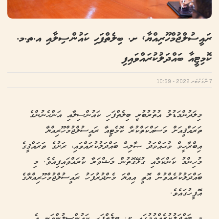
ރައީސުލްޖުމްހޫރިއްޔާ، ށ. ބިލެތްފަހި ކައުންސިލާއި އ.ތ.މ.
ކޮމިޓީއާ ބައްދަލުކުރައްވައިފި
7 ނޮވެމްބަރ 2022 - 10:59
މިލަދުންމަޑުލު އުތުރުބުރީ ބިލެތްފަހި ކައުންސިލާއި އަންހެނުންގެ
ތަރައްޤީއަށް މަސައްކަތްކުރާ ކޮމެޓީއާ ރައީސުލްޖުމްހޫރިއްޔާ
އިބްރާހީމް މުޙައްމަދު ޞާލިޙް ބައްދަލުކުރައްވައި، ރަށުގެ ތަރައްޤީގެ
މުހިންމު ކަންކަމާއި ގުޅޭގޮތުން މަޝްވަރާ ކުރައްވައިފިއެވެ. މި
ބައްދަލުކުރެއްވުން އޮތީ އިއްޔަ މެންދުރުފަހު ރައީސުލްޖުމްހޫރިއްޔާގެ
އޮފީހުގައެވެ.
މި ބައްދަލުކުރެއްވުމުގައި ށ. ބިލެތްފަހި ކައުންސިލުންވަނީ އެ