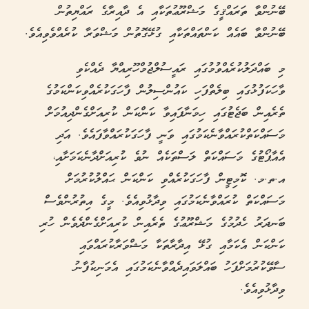
ބޭނުންވާ ތަރައްޤީގެ މަޝްރޫޢުތަކާއި އެ ދާއިރާގެ ރައްޔިތުން
ބޭނުންވާ ބައެއް ކަންތައްތަކާއި ގުޅޭގޮތުން މަޝްވަރާ ކުރެއްވެވިއެވެ.
މި ބައްދަލުކުރެއްވުމުގައި ރައީސުލްޖުމްހޫރިއްޔާ ދެއްކެވި
ވާހަކަފުޅުގައި ބިލެތްފަހި ކައުންސިލުން ފާހަގަކުރެއްވިކަންކަމުގެ
ތެރެއިން ބަޖެޓުގައި ހިމަނާފައިވާ ކަންކަން ކުރިއަށްގެންދިއުމަށް
މަސައްކަތްކުރައްވާނެކަމުގައި ވަނީ ފާހަގަކުރައްވާފައެވެ. އަދި
އެއާޕޯޓުގެ މަސައްކަތް ލަސްތަކެއް ނުވެ ކުރިއަށްދާނެކަމަށާއި،
އ.ތ.މ. ކޮމިޓީން ފާހަގަކުރެއްވި ކަންކަން ޙައްލުކުރުމަށް
މަސައްކަތް ކުރައްވާނެކަމުގައި ވިދާޅުވިއެވެ. މީގެ އިތުރުންވެސް
ބަނދަރު ހެދުމުގެ މަޝްރޫޢުގެ ތެރެއިން ކުރިއަށްގެންދެވެން ހުރި
ކަންކަން އެކަމާއި ގުޅޭ އިދާރާތަކާ މަޝްވަރާކުރައްވައި
ސާވޭކުރުމަށްފަހު ބައްލަވައިދެއްވާނެކަމުގައި އެމަނިކުފާނު
ވިދާޅުވިއެވެ.