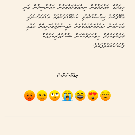
މިއަދުގެ ބައްދަލުވުން ނިންމަވާލައްވަމުން ކައުންސިލުން ވަނީ
އެބޭފުޅުން ޙިއްޞާކުރެއްވި ކަންބޮޑުވުންތައް އަޑުއައްސަވައި
އެކަންކަން ހައްލުކޮށްދެއްވުމަށް ރައީސުލްޖުމްހޫރިއްޔާ ދެއްވި
ޖަވާބުތަކާމެދު ހިތްހަމަޖެހޭކަން ޝުކުރުވެރިކަމާއެކު
ފާހަގަކުރައްވާފައެވެ.
ރިއެކްޝަންސް