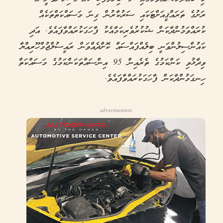
ރަށުގެ ތަރައްޤީއަށްޓަކައި ސަރުކާރުން ގިނަ މަސައްކަތްތަކެއް
ކުރައްވަމުންދާކަން ޝުކުރުވެރިކަމާއެކު ފާހަގަކުރައްވާފައެވެ. އަދި
ކައުންސިލުންވަނީ ބިލެއްފައްސައް ކޮށްދެއްވަން ރައީސުލްޖުމްހޫރިއްޔާ
ވިދާޅުވި ކަންކަމުގެ ތެރެއިން 95 އިންސައްތަކަންކަމުގެ މަސައްކަތް
ހިނގަމުންދާކަން ފާހަގަކުރައްވާފައެވެ.
advertisement