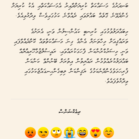
ބަނދަރުގެ މަސައްކަތް ކުރިޔަށްދާއިރު އެމަސައްކަތާއި އެކު ކުރިޔަށް
ގެންދެވޭނެ ގޮތެއް ބައްލަވައި ދެއްވާނެ ކަމުގައިވެސް ވިދާޅުވިއެވެ.
މިބައްދަލުވުމުގައި ކުރިނބީ ކައުންސިލުން ވަނީ، އެރަށުގެ
ތަރައްޤީއަށް މިހާތަނަށް އެންމެ ގިނަ މަސައްކަތްތައް ކޮށްދެއްވާފައި
ވަނީ މިސަރުކާރުންކަން ފާހަގަކުރައްވައި، ރައީސުލްޖުމްހޫރިއްޔާއާ
ބައްދަލުކުރެއްވުމުން ރައްޔިތުން އިތުރަށް ބޭނުންވާ ކަންކަން
ފުރިހަމަވެގެންދާނެކަމުގެ ޔަޤީންކަން ލިބިގެންހިނގައްޖެކަމުގައި
ވިދާޅުވެފައެވެ.
ރިއެކްޝަންސް