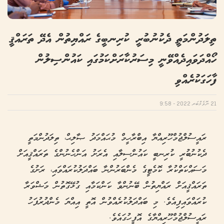
ތިލަދުންމަތީ ދެކުނުބުރީ ކުރިނބީގެ ރައްޔިތުން އެދޭ ތަރައްޤީ
ހޯއްދަވައިދެއްވޭނީ މިސަރުކާރަށްކަމުގައި ކައުންސިލުން
ފާހަގަކުރެއްވި
21 ނޮވެމްބަރ 2022 - 9:58
ރައީސުލްޖުމްހޫރިއްޔާ އިބްރާހީމް މުޙައްމަދު ޞާލިޙް، ތިލަދުންމަތީ
ދެކުނުބުރީ ކުރިނބީ ކައުންސިލާއި އެރަށު އަންހެނުންގެ ތަރައްޤީއަށް
މަސައްކަތްކުރާ ކޮމެޓީގެ މެންބަރުންނާ ބައްދަލުކުރައްވައި، ރަށުގެ
ތަރައްޤީއަށް ރައްޔިތުން ބޭނުންވާ ކަންކަމާއި ގުޅޭގޮތުން މަޝްވަރާ
ކުރައްވައިފިއެވެ. މި ބައްދަލުކުރެއްވުން އޮތީ އިއްޔަ މެންދުރުފަހު
ރައީސުލްޖުމްހޫރިއްޔާގެ އޮފީހުގައެވެ.