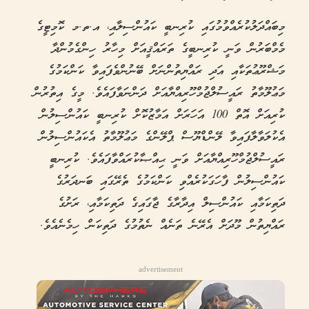
މިބައްދަލުކުރެއްވުމުގައި ކުރިނބީ ކައުންސިލާއި، އ.ތ.މ ކޮމިޓީގެ
މެމްބަރުން ވަނީ ކުރިނބީގެ ތަރައްޤީއަށް މިހާރު ހިންގެމުންދާ
މަޝްރޫޢުތަކާއި އަދި ރައްޔިތުންނަށް ބޭނުންވެފައިވާ ކަންކަމުގެ
މަޢުލޫމާތު ރައީސުލްޖުމްހޫރިއްޔާއަށް ދަންނަވާފައެވެ. މީގެ އިތުރުން
ކުރިއަށް އޮތް 100 އަހަރަށް އަމާޒުކޮށް ކުރިނބީ ކައުންސިލުން
އެކުލަވާލާފައިވާ ލޭންޑްޔޫސް ޕްލޭންގެ މަޢުލޫމާތު އެކައުންސިލުން
ރައީސުލްޖުމްހޫރިއްޔާއަށް ވަނީ ޙިއްޞާކުރައްވާފައެވެ. ކުރިނބީ
ކައުންސިލުން ފާހަގަކުރެއްވި ކަންކަމުގެ ތެރޭގައި ބަނދަރުގެ
ދަތިކަމާއި ކައުންސިލް އިދާރާގެ ޖާގައިގެ ދަތިކަމާއި، ރަށުގެ
ރައްޔިތުން މޫދަށް އެރޭނެ ތަނެއް ނެތުމުގެ ދަތިކަން ހިމެނެއެވެ.
advertisement