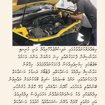
މިބައްދަލުކުރެއްވުމުގައި ރައީސުލްޖުމްހޫރިއްޔާ ވަނީ، ކުރިނބީ
ކައުންސިލުން ފާހަގަކުރެއްވި ގިނަ ކަންކަން އަންނަ އަހަރުގެ
ބަޖެޓުގައި ހިމެނިފައިވާކަން ފާހަގަކުރައްވާފައެވެ. މިގޮތުން
ކައުންސިލް އިދާރާގެ މަސައްކަތާއި ފުޓުބޯޅަ ދަނޑުގެ މަސައްކަތް
ފާހަގަކުރައްވައި، ރަށުގެ ބަނދަރުގެ ސައިޒް ބޮޑުކުރުމަށް ރައްޔިތުން
ބޭނުންވާތީ އެކަމުގައ ހޯދޭނެ ހައްލަކާއި ގުޅޭ ގޮތުން ގުޅުންހުރި
އިދާރާތަކާއި އެކު މަޝްވަރާކުރައްވާނެ ކަމުގައިވެސް ވިދާޅުވިއެވެ.
އަދި ރަށުގައި މޫދަށް އެރޭނެ ސަރަހައްދެއް ހެދުމުގެ މަސައްކަތް