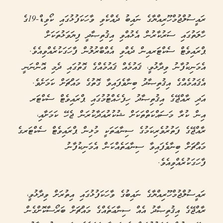
ރައީސުލްޖުމްހޫރިއްޔާގެ ނައިބު ދެއްކެވި ވާހަކަފުޅުގައި ކޯވިޑް-19ގެ
ހާލަތުގައި ސަރުކާރުން އެޅުއްވި އިޤުތިޞާދީ ފިޔަވަޅުތަކަށް
ޕްރައިވެޓް ސެކްޓަރއިން ދެއްވި އެއްބާރުލުން ފާހަގަކުރެއްވިއެވެ.
އެމަނިކުފާނު ވިދާޅުވީ، ޤައުމެއް ޤައުމެއްގެ ގޮތުގައި ދެމި އޮންނަނީ
އެޤައުމެއްގެ އިޤުތިޞާދު ބިނާވެފައިވާ ގޮތުގެ މައްޗަށް ކަމަށެވެ.
އަދި ރާއްޖޭގެ އިޤުތިޞާދު ހިފެހެއްޓުމުގައި ޕްރައިވެޓް ސެކްޓަރ
އިން ކުރާ މަސައްކަތްތަކަށް ޝުކުރުއަދާކުރަން ޖެހޭ ކަމަށާއި،
ރާއްޖޭގެ ފަތުރުވެރިކަމުގެ ސިނާޢަތަކީ މުޅިން ޕްރައިވެޓް ސެކްޓަރގެ
މައްޗަށް ބިނާވެފައިވާ ސިނާޢަތެއްކަން އެމަނިކުފާނު
ފާހަގަކުރެއްވިއެވެ.
ރައީސުލްޖުމްހޫރިއްޔާގެ ނައިބުގެ ވާހަކަފުޅުގައި އިތުރަށް ވިދާޅުވީ،
ރާއްޖޭގެ އިޤުތިޞާދު އެއް ސިނާޢަތެއްގެ މައްޗަށް ބަރޯސާކޮށްގެން