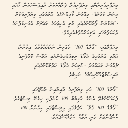
ވިޔަފާރިވެރިންނާއި ވިޔަފާރިކުރާ ފަރާތްތަކަށް ލުއިފަސޭހަކަން ހޯދައި
ދިނުން ކަމަށެވެ. މިގޮތުން ކޯވިޑް-19ގެ ޙާލަތުގައި ވިޔަފާރިތަކަށް
ސަރުކާރުން ފޯރުކޮށްދެއްވި މާލީ އެހީތަކުގެ މައްޗަށް އެމަނިކުފާނުގެ
ވާހަކަފުޅުގައި އަލިއަޅުއްވާލެއްވިއެވެ.
މިހަފްލާގައި، “ގޯލްޑް 100” މެގަޒިން ނެރެދެއްވުމުގެ އިތުރުން،
ޙަޔާތީ އަރުތައިގެ އެވޯޑް ލިބިވަޑައިގެންނެވި ދަމާސް ކޮމްޕެނީގެ
ޗެއާމަން މުޙައްމަދު ޞާލިޙަށް އެވޯޑް ހަވާލުކޮށްދެއްވީ
ރައީސުލްޖުމްހޫރިއްޔާގެ ނައިބެވެ.
“ގޯލްޑް 100” އަކީ ވިޔަފާރީގެ ދާއިރާއިން ރާއްޖޭގައި
ފާހަގަކޮށްލެވޭ އެންމެ ކާމިޔާބު 100 ކުންފުނި ހިމެނޭ ލިސްޓެކެވެ.
“ގޯލްޑް 100 ގާލާ” ހަފްލާގައި މިލިސްޓުގައި ހިމެނުނު 100
ކުންފުންޏަށް ވަނީ އެވޯޑް ހަވާލުކޮށްފައެވެ.