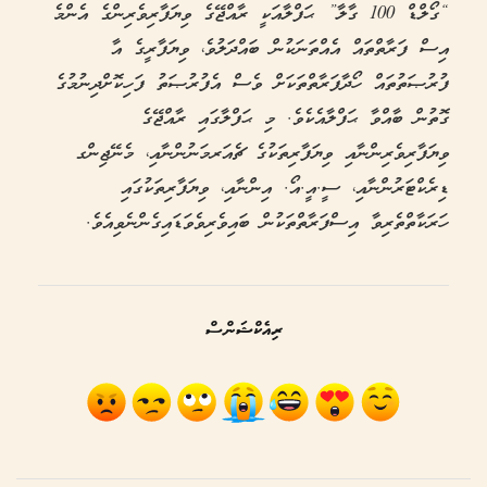
“ގޯލްޑް 100 ގާލާ” ޙަފްލާއަކީ ރާއްޖޭގެ ވިޔަފާރިވެރިންގެ އެންމެ
އިސް ފަރާތްތައް އެއްތަނަކުން ބައްދަލުވެ، ވިޔަފާރީގެ އާ
ފުރުޞަތުތައް ހޯދާފަރާތްތަކަށް ވެސް އެފުރުޞަތު ފަހިކޮށްދިނުމުގެ
ގޮތުން ބާއްވާ ޙަފްލާއެކެވެ. މި ޙަފްލާގައި ރާއްޖޭގެ
ވިޔަފާރިވެރިންނާއި ވިޔަފާރިތަކުގެ ޗެއަރމަނުންނާއި، މެނޭޖިންގ
ޑިރެކްޓަރުންނާއި، ސީ.އީ.އޯ. އިންނާއި، ވިޔަފާރިތަކުގައި
ހަރަކާތްތެރިވާ އިސްފަރާތްތަކުން ބައިވެރިވެވަޑައިގެންނެވިއެވެ.
ރިއެކްޝަންސް