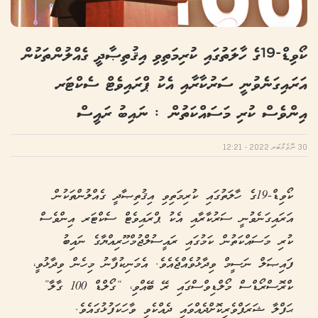
ކޯވިޑް-19ގެ ހާލަތުގައި ކުރިމަތިވި އިޤުތިޞާދީ ގެއްލުންތަކުން
އަރައިގަނެވުނީ ސަރުކާރާއި އެކު ޕްރައިވެޓް ސެކްޓަރ
އިންވެސް ކުރި މަސައްކަތުން : ނައިބު ރައީސް
30 ނޮވެމްބަރ 2022 - 12:21
ކޯވިޑް-19ގެ ހާލަތުގައި ކުރިމަތިވި އިޤުތިޞާދީ ގެއްލުންތަކުން
އަރައިގަނެވުނީ ސަރުކާރާއި އެކު ޕްރައިވެޓް ސެކްޓަރ އިންވެސް
ކުރި މަސައްކަތުން ކަމުގައި ރައީސުލްޖުމްހޫރިއްޔާގެ ނައިބު
ފައިޞަލް ނަސީމް ވިދާޅުވެއްޖެއެވެ. އެމަނިކުފާނު މިހެން ވިދާޅުވީ،
ކްރޮސްރޯޑްސް މޯލްޑިވްސްގައި ރޭ ބޭއްވި، “ގޯލްޑް 100 ގާލާ”
ޙަފްލާ ޝަރަފްވެރިކޮށްދެއްވައި ދެއްކެވި ވާހަކަފުޅުގައެވެ.