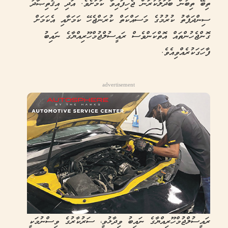
ތިބޭ ތިބުން ބަދަލުކުރަން ޖެހިފައިވާ ކަމަށެވެ. އަދި އިޤުތިޞާދު
ސިންދަފާތު ކުރުމުގެ މަސައްކަތް ކުރަންޖެހޭ ކަމަށާއި އެކަމަށް
ގޮންޖެހުންތައް އޮތްކަންވެސް ރައީސުލްޖުމްހޫރިއްޔާގެ ނައިބު
ފާހަގަކުރެއްވިއެވެ.
advertisement
ރައީސުލްޖުމްހޫރިއްޔާގެ ނައިބު ވިދާޅުވީ، ސަރުކާރުގެ ވިސްނުމަކީ