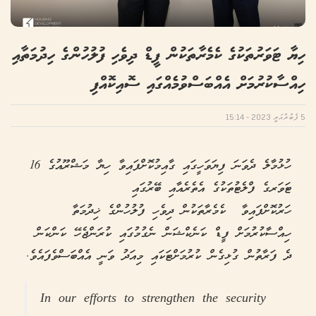
ހިޔާ ޓަވަރުތަކުގެ ކެމެރާތަކުން ފީޑް ދިވެހި ފުލުހުންގެ ހިދުމަތާއި
ހިއްސާކުރުމަށް އެއްބަސްވުމެއްގައި ސޮއިކޮއްފި
5 ފެބުރުއަރީ 2023 - 15:14
ހުޅުމާލެ ދެވަނަ ފިޔަވަހީގައި ގާއިމުކޮށްފައިވާ ހިޔާ މަޝްރޫއުގެ 16
ޓަވަރގެ ފްލެޓުތަކުގެ އެތެރެއާއި ބޭރުގައި
ހަރުކޮށްފައިވާ ކެމެރާތަކުން ދިވެހި ފުލުހުންގެ ޚިދުމަތާ
ހިއްސާކުރުމަށް ފީޑް ކަނެކްޝަން ނެގުމުގައި ކުރަންޖެހޭ ކަންކަން
ދެ ފަރާތުން ގުޅިގެން ކުރުމަށްޓަކައި މިއަދު ވަނީ އެއްބަސްވެފައެވެ.
In our efforts to strengthen the security