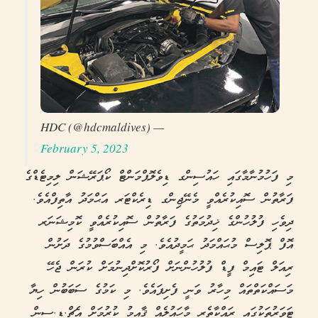
— HDC (@hdcmaldives)
February 5, 2023
މި ފަހުމުނާމާގައި ހައުސިންގ ޑިވެލޮޕްމަންޓް ކޯޕަރޭޝަން ލިމިޓެޑްގެ
ފަރާތުން ސޮއިކުރެއްވީ މެނޭޖިންގ ޑިރެކްޓަރ އަޙްމަދު އާތިފްއެވެ.
ދިވެހި ފުލުހުންގެ ޚިދުމަތުގެ ފަރާތުން ސޮއިކުރެއްވީ ކޮމިޝަނަރ
އޮފް ޕޮލިސް މުޙައްމަދު ޙަމީދުއެވެ. މި އެއްބަސްވުމުގެ ދަށުން
ރިއަލް ޓައިމް ފީޑް ފުލުހުންނަށް ފޯރުކޮށްދިނުމަށް ކުރަން ޖެހޭ
މަސައްކަތްތައް މިހާރު ވަނީ ފެށިފައެވެ. މި ކަމުގެ ސަބަބުން ހިޔާ
ޓަވަރުތަކުގައި ރައްކާތެރި މާހައުލެއް ޤާއިމު ކުރުމަށް އެޗް.ޑީ.ސީން