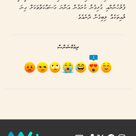
ފުލުހުންނާއި ގުޅިގެން ކުރަމުން އަންނަ މަސައްކަތްތަކަށް ގިނަ
ލުއިތަކެއް ލިބިގެން ދާނެއެވެ.
ރިއެކްޝަންސް
1