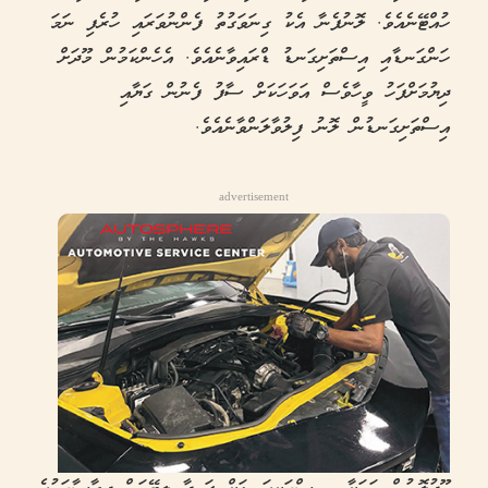
ހުއްޓޭނެއެވެ. ލޮނުފެނާ އެކު ގިނަވަގުތު ފެންނުވަރައި ހުރެފި ނަމަ
ހަންގަނޑާއި އިސްތަށިގަނޑު ޑްރައިވާނެއެވެ. އެހެންކަމުން މޫދަށް
ދިޔުމަށްފަހު ވީހާވެސް އަވަހަކަށް ސާފު ފެނުން ގަޔާއި
އިސްތަށިގަނޑުން ލޮނު ފިލުވާލަންވާނެއެވެ.
advertisement