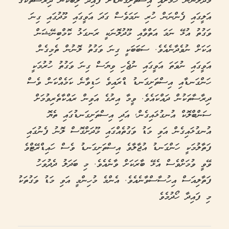
މޫދުލޮނުން ހަމަށާއި އިސްތަށިގަނޑަށް ފައިދާ ލިބޭކަން ދިރާސާތަކުގެ
އަލީގައި ފެންނަން ހުރި ނަމަވެސް ގަދަ އަވީގައި މޫދުގައި ގިނަ
ވަގުތު އުޅޭ ނަމަ އަތްވާއި މޫދުލޮނަކީ ރަނގަޅު ކޮމްބިނޭޝަން
އަކަށް ނުވެދާނެއެވެ. ސަބަބަކީ ގިނަ ވަގުތު ލޮނުން ތެމިގެން
އަވީގައި ނުވަތަ އަވީގައި ނުޖެހި ވިޔަސް ގިނަ ވަގުތު ހުރުމަކީ
ހަންގަނޑާއި އިސްތަށިގަނޑު ޑްރައިވެ ހަޑިވާނެ ކަމެއްކަން ވެސް
ދިރާސާތަކުން ދައްކައެވެ. ވީމާ އިރުގެ އަވިން ރައްކާތެރިވުމަށް
ސަންބްލޮކް އުނގުޅައިގެން, އަދި އިސްތަށިގަނޑުގައި ތެޔޮ
އުނގުޅައިގެން އަވި މަޑު ވަގުތެއްގައި މޫދަށްގޮސް ލޮނު ފެނުގައި
ފަތާލުމަކީ ހަންގަނޑު އުޖާލާވެ އިސްތަށިގަނޑު ވެސް ހައިޑްރޭޓްވެ
ވޭވީ ވުމަށްވެސް އެޅޭ ބާރަކަށް ވާނެއެވެ. މި ބަދަލު ދެދުވަހު
ފަތާލިއަސް އިހުސާސްވާނެއެވެ. އެންމެ މުހިންމީ އަވި މަޑު ވަގުތަކު
މި ފައިދާ ހޯދުމެވެ