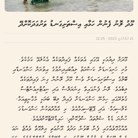
މޫދު ލޮނު ފެނުން ހަމާއި އިސްތަށިގަނޑު ވަރުގަދަކޮށްދޭ
21 ފެބުރުއަރީ 2023 - 12:25
މޫދަށް ދިޔުމަކީ އޭގައި އެތަކެއް ފައިދާތަކެއް އެކުލެވޭ ކަމެކެވެ.
މުޅި ހަށިގަނޑަށް ކަސްރަތު ލިއްބައިދިނުމުގެ އިތުރަށް ހަންގަނޑާއި
ބޮލުގެ އިސްތަށިގަނޑަށް ވެސް މޫދު ލޮނުން ގިނަ ފައިދާތަކެއް
ލިބެއެވެ. ލޮނު ފެނުގައިވާ މިނެރަލްސް އަދި ނިއުޓްރިއެންޓްސް
ގެތެރޭގައި ހިމެނޭ ހަންގަނޑަށް ފައިދާ ލިބޭ ބަޔަކީ މެގްނީޒިއަމް,
ކެލްސިއަމް, އަދި ޕޮޓޭސިއަމްއެވެ. މި މާއްދާތަކުން ހަންގަނޑުގަ
ހުންނަ ޑެޑް ސެލްތައް ސާފުކޮށްދީ, ހައިޑްރޭޓްކޮށްދެއެވެ.
އާއްމުގޮތެއްގައި ފެން ބޮވުން މަދުވެ މޫނުމަތި މިލާގޮތް ވެއްޖެ ނަމަ