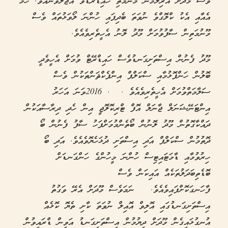
ވެސް މޫދަށް އެރިލުމުން މޫނުމަތި ހައިޑްރޭޑްވެ އުޖާލާވާނެއެވެ. ހަމަ
އެއާއި އެކު ކްލޮގްވެ ނުވަތަ ބެދިފައި ހުންނަ ލޯވަޅުތައް ވެސް
މޫނުމަތިން ސާފުވުމަށް މޫދު ލޮނު އެހީތެރިވެއެވެ.
މޫދު ފެނުން އިސްތަށިގަނޑުވެސް ހައިޑްރޭޓް ވުމަށް އެހީވެދީ
ބޮލުން ހަންފޮޅުމާއި ސްކަލްޕް އިންފެކްޘަންތަކުން ވެސް
ސަލާމަތްވުމަށް އެހީތެރިވެއެވެ . . 2016ވަނަ އަހަރު
އިންޓަނޭޝަނަލް ޖާނަލް އޮފް ޓްރިކޮލޮޖީ އިން ހެދި ދިރާސާއަކުން
ދައްކާގޮތުން މޫދު ލޮނުން ބޯތެންމުމަށްފަހު ސާފު ފެނުން ބޯ
ދޮތުމުން ސްކަލްޕް އަދި އިސްތަށި ދުޅަހެޔޮވެއެވެ. އަދި ބޯ
ހިރުވުމާއި ޑާމަޓައިޓިސް ހުންނަ މީހުންގެ ހަންގަނޑަށް
ބޮޑެތިބަދަލުތަކެއް އައިކަން ވެސް
ފާހަނގަކޮށްފައިވެއެވެ. ނަމަވެސް މޫދަށް އެރޭ ވަގުތު
އިސްތަށިގަނޑުގައި އޮލިވް އޮއިލް ނުވަތަ ކާށި ތެޔޮ ކޮޅެއް
އުނގުޅައިގެން މޫދަށް ދިޔުމުން އިސްތަށިގަނޑު އަވިން ޑްރައިވުން