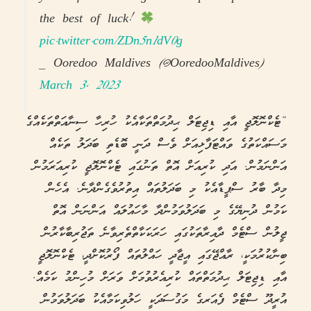
the best of luck!
pic.twitter.com/ZDn5n1dV0g
— Ooredoo Maldives (@OoredooMaldives)
March 3, 2023
“ޓެކްނޮލޮޖީ އާއި ޑިޖިޓަލް ޙިދުމަތްތަކާއެކު ހުރިހާ ސިނާއަތްތަކެއްގެ
މަސައްކަތުގެ ވައްޓަފާޅިއަށް ވެސް ދަނީ ބޮޑެތި ބަދަލު ތަކެއް
އަންނަމުން. އަދި ކުރިއަށް އޮތް ތަނުގައި ޓެކްނޮލޮޖީ ކުރިއަރަމުން
މިދާ ބާރު ސްޕީޑާއެކު މި ބަދަލުތައް އިތުރުވެގެންދާނެ. އެހެން
ކަމުން ދުނިޔޭގެ މި ބަދަލުވަމުންދާ މާހައުލައް އަންނަން އޮތް
ޖީލުން ސްޓެމް ދާއިރާތަކުގައި ހަރަކަކާތްތެރިވާނެ ތަޖުރިބާކާރުން
ބިނާކުރުމަކީ، ރާއްޖޭގައި އީޖާދީ ހައްލުތައް ފޯރުކޮށްދީ، ޓެކްނޮލޮޖީ
އާއި ޑިޖިޓަލް ޙިދުމަތްތައް ކުރިއެރުވުމަށް ވަރަށް މުހިންމު ކަމެއް.
އުރީދޫ ސްޓެމް ފެއަރގެ މަގުސަދަކީ ހަލުވިކަމާއެކު ބަދަލުވަމުން