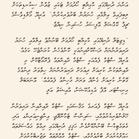
އަންނަ ދުނިޔޭގައި ކާމިޔާބީ ހޯދުމަށް ޓަކައި ޒުވާން ސިކުނޑިތަކަށް
ލިބިފައިވާ ޢިލްމާއި ހުނަރުން ބާރުވެރިކުރުން.” އުރީދޫ މޯލްޑިވްސްގެ
ޗީފް ކޮމާޝަލް އޮފިސަރު ހުސައިން ނިޔާޒް.
“ޑިޖިޓަލް ދުނިޔޭގައި ކާމިޔާބީ ހޯދުމަށް ބޭނުންވާ ޢިލްމާއި ހުނަރު
ދަރިވަރުންނަށް ދަސްކޮށްދިނުމަކީ ކޮންމެހެން ކުރަންޖެހޭ ކަމެއް.
އުރީދޫ ސްޓެމް ފެއާއަކީ ސްޓެމް ދާއިރާތައް ޕްރޮމޯޓްކޮށް، މި
ދާއިރާތަކުން ކުރިއަށް ދިއުމަށް ދަރިވަރުންނަށް ހިތްވަރު ދިނުމުގެ
ގޮތުން ކުރިއަށް ގެންދާ ވަރަށް މުހިންމު ފެއާއެއް،” އޮނަރަބަލް
މިނިސްޓަރ އޮފް އެޑިއުކޭޝަން، ޢާއިޝަތު ޢަލީ
އުރީދޫ ސްޓެމް ފެއަރގެ މަޤްޞަދަކީ ސްޓެމް ދާއިރާއިން ދަރިވަރުން
ހޭލުންތެރިކުރުވުމާއި، ސައިންސް، ޓެކްނޮލޮޖީ، އިންޖިނިއަރިންގ އަދި
މެތަމެޓިކްސް ބޭނުންކޮށްގެން ޙަޤީޤީ ދުނިޔޭގައި ދިމާވާ މައްސަލަތައް
ޙައްލުކުރުމަށް ބާރުއެޅުމާއި، ސްޓެމް މާއްދާތައް ތަޖުރިބާކުރުމަށް