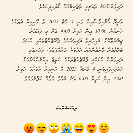
ދަރިވަރުންނަށް ތަޢުލީމީ ތަޖުރިބާއެއް ހޯދައިދިނުމެވެ.
އުރީދޫ މޯލްޑިވްސްއިން ވަނީ 4 މާޗް 2023 ވާ ހޮނިހިރު ދުވަހުގެ
ހެނދުނު 10:00 އިން ހަވީރު 4:00 އަށް މި ފެއާއަށް
ޒިޔާރަތްކޮށް، ބައިވެރިވާ ދަރިވަރުންގެ ޕްރޮޖެކްޓްތަކާއި ހުނަރު
ބަލާލުމަށް އާންމުންނަށް ދައުވަތު އަރުވާފައެވެ. ފެއަރގައި
ދަރިވަރުން ހުށަހެޅި ޕްރޮޖެކްޓްތަކުގެ ނަތީޖާ އިޢުލާންކުރުމަށް
ހަމަޖެހިފައިވަނީ 4 މާރޗް 2023 ވާ ހޮނިހިރު ދުވަހުގެ ހަވީރު
4:00 އިން ހަވީރު 6:00 އަށް ބާއްވާ އެވޯޑް ހަފްލާގައެވެ.
ރިއެކްޝަންސް