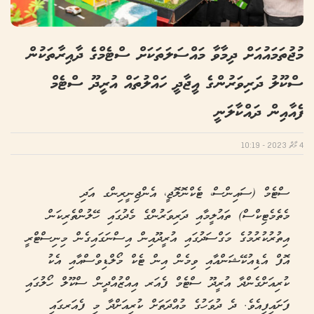
މުޖުތަމައުއަށް ދިމާވާ މައްސަލަތަކަށް ސްޓެމްގެ ދާއިރާތަކުން
ސްކޫލު ދަރިވަރުންގެ އީޖާދީ ހައްލުތައް އުރީދޫ ސްޓެމް
ފެއާއިން ދައްކާލަނީ
4 މާޗް 2023 - 10:19
ސްޓެމް (ސައިންސް، ޓެކްނޮލޮޖީ، އެންޖިނީރިންގ އަދި
މެތެމެޓިކްސް) ތައުލީމާއި ދަރިވަރުންގެ މެދުގައި ހޭލުންތެރިކަން
އިތުރުކުރުމުގެ މަގްސަދުގައި އުރީދޫއިން އިސްނަގައިގެން މިނިސްޓްރީ
އޮފް އެޑިއުކޭޝަންއާއި ވިމެން އިން ޓެކް މޯލްޑިވްސްއާއި އެކު
ކުރިއަށްގެންދާ އުރީދޫ ސްޓެމް ފެއަރ އިއްޒުއްދީން ސްކޫލް ހޯލުގައި
ފަށައިފިއެވެ. ދެ ދުވަހުގެ މުއްދަތަށް ކުރިއަށްދާ މި ފެއަރގައި