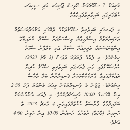
މުޅިއަކު 7 ސްކޫލަކުން ނޮވިސް، ޖޫނިއަރ އަދި ސީނިއަރ
ކެޓަގަރީގައި ބައިވެރިވެފައިވެއެވެ.
މި ފައރގައި ބައިވެރިވާ ސްކޫލްތަކުގެ ތެރޭގައި އަލްމަދްރަސަތުލް
އަރަބިއްޔަތުލް އިސްލާމިއްޔާ، އިސްކަންދަރު ސްކޫލް، ބްރައިޓްވޭ
އިންޓަނޭޝަނަލް، މަޖީދިއްޔާ ސްކޫލް އަދި ކަލާފާނު ސްކޫލް
ހިމެނެއެވެ. މި ފެއާގެ ފުރަތަމަ ދުވަސް (3 މާޗް 2023)
ހާއްސަކޮށްފައި ވަނީ ފެއަރގައި ބައިވެރިވި ސްކޫލް ކުދިން
ދައްކާލާފައިވާ ޕްރޮޖެކްޓްތަކަށް ފަނޑިޔާރުން ބަލާ މާކްސް
ދިނުމަށެވެ. ޖަޖުން ގެ ފަނޑިޔާރުކަން މިއަދު މެންދުރު ފަހު 2:30
އިން ރޭގަނޑު 10:00 ކުރިއަށްދާނެއެވެ. މި ފެއަރ އާންމުންނަށް
ބަލައިލުމުގެ ފުރުޞަތު ހުޅުވާލާފައިވަނީ 4 މާރޗް 2023 ވާ
ހޮނިހިރު (މާދަމާ) ދުވަހުގެ ހެނދުނު 10:00 އިން ހަވީރު 4:00
އަށެވެ.