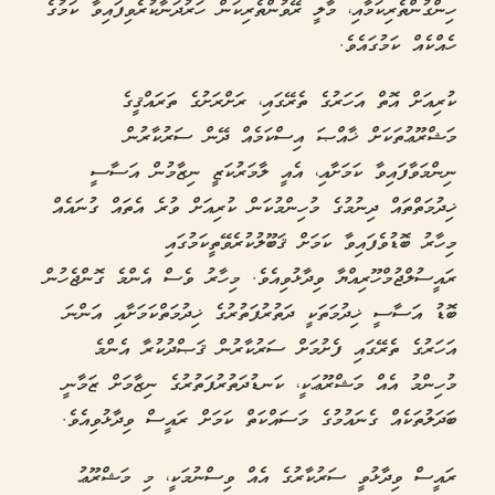
ހިންގުންތެރިކަމާއި، މާލީ ރޭވުންތެރިކަން ހަރުދަނާކުރެވިފައިވާ ކަމުގެ
ހެއްކެއް ކަމުގައެވެ.
ކުރިއަށް އޮތް އަހަރުގެ ތެރޭގައި، ރަށްރަށުގެ ތަރައްޤީގެ
މަޝްރޫޢުތަކަށް ޚާއްޞަ އިސްކަމެއް ދޭން ސަރުކާރުން
ނިންމަވާފައިވާ ކަމަށާއި، އެއީ ލާމަރުކަޒީ ނިޒާމުން އަސާސީ
ޚިދުމަތްތައް ދިނުމުގެ މުހިންމުކަން ކުރިއަށް ވުރެ އެތައް ގުނައެއް
މިހާރު ބޮޑުވެފައިވާ ކަމަށް ޤަބޫލުކުރެވޭތީކަމުގައި
ރައީސުލްޖުމްހޫރިއްޔާ ވިދާޅުވިއެވެ. މިހާރު ވެސް އެންމެ ގޮންޖެހުން
ބޮޑު އަސާސީ ޚިދުމަތަކީ ދަތުރުފަތުރުގެ ޚިދުމަތްކަމަށާއި އަންނަ
އަހަރުގެ ތެރޭގައި ފެށުމަށް ސަރުކާރުން ޤަޞްދުކުރާ އެންމެ
މުހިންމު އެއް މަޝްރޫޢަކީ، ކަނޑުދަތުރުފަތުރުގެ ނިޒާމަށް ޒަމާނީ
ބަދަލުތަކެއް ގެނައުމުގެ މަސައްކަތް ކަމަށް ރައީސް ވިދާޅުވިއެވެ.
ރައީސް ވިދާޅުވީ ސަރުކާރުގެ އެއް ވިސްނުމަކީ، މި މަޝްރޫޢު