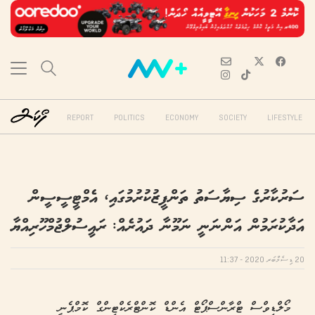
REPORT
POLITICS
ECONOMY
SOCIETY
LIFESTYLE
ސަރުކާރުގެ ސިޔާސަތު ތަންފީޒުކުރުމުގައި، އެމްޓީސީސީން
އަދާކުރަމުން އަންނަނީ ނަމޫނާ ދައުރެއް: ރައީސުލްޖުމްހޫރިއްޔާ
20 ޑިސެމްބަރ 2020 - 11:37
މޯލްޑިވްސް ޓްރާންސްޕޯޓް އެންޑް ކޮންޓްރެކްޓިންގް ކޮމްޕެނީ