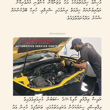
މުހިންމު ޚިދުމަތްތަކުގެ އަގު ވަޒަންކޮށް، ކުންފުނި މެދުވެރިކޮށް
ރައްޔިތުންނަށް ޚިދުމަތް ދިނުމުގައި ޝާމިލްވި، ހުރިހާ ބޭފުޅުންނަށް
ޝުކުރު އަދާކުރައްވާފައެވެ.
advertisement
ރައީސް ވިދާޅުވީ ކޯވިޑް-19ގެ ސަބަބުން، ކުރިމަތިވެފައިވާ
އިޤްތިޞާދީ ހީނަރުކަމުން އަރައިގަތުމުގައި، ތަރައްޤީގެ މުޅިން އައު