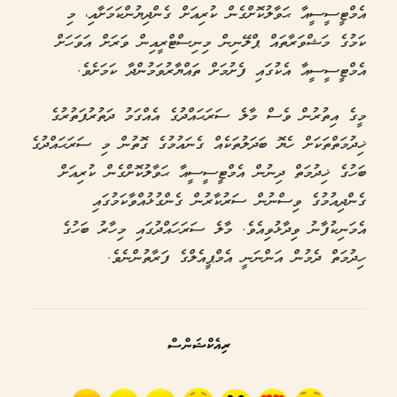
އެމްޓީސީސީއާ ޙަވާލުކޮށްގެން ކުރިއަށް ގެންދިޔުންކަމަށާއި، މި
ކަމުގެ މަޝްވަރާތައް ޕްލޭނިން މިނިސްޓްރީއިން ވަރަށް އަވަހަށް
އެމްޓީސީސީއާ އެކުގައި ފެށުމަށް ތައްޔާރުވަމުންދާ ކަމަށެވެ.
މީގެ އިތުރުން ވެސް މާލެ ސަރަޙައްދުގެ އެއްގަމު ދަތުރުފަތުރުގެ
ޚިދުމަތްތަކަށް ހެޔޮ ބަދަލުތަކެއް ގެނައުމުގެ ގޮތުން މި ސަރަޙައްދުގެ
ބަހުގެ ޚިދުމަތް ދިނުން އެމްޓީސީސީއާ ޙަވާލުކޮށްގެން ކުރިއަށް
ގެންދިއުމުގެ ވިސްނުން ސަރުކާރުން ގެންގުޅުއްވާކަމުގައި
އެމަނިކުފާނު ވިދާޅުވިއެވެ. މާލެ ސަރަހައްދުގައި މިހާރު ބަހުގެ
ހިދުމަތް ދެމުން އަންނަނީ އެމްޕީއެލްގެ ފަރާތުންނެވެ.
ރިއެކްޝަންސް