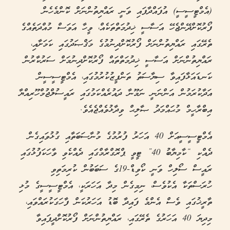
(އެމްޓީސީސީ) އުފައްދާފައި ވަނީ ރައްޔިތުންނަށް ކޮންމެހެން
ފޯރުކޮށްދޭންޖެހޭ އަސާސީ ޚިދުމަތްތަކެއް، ވީހާ އަވަސް މުއްދަތެއްގެ
ތެރޭގައި ރައްޔިތުންނަށް ފޯރުކޮށްދިނުމުގެ މަޤްޞަދުގައި ކަމަށާއި،
ރައްޔިތުންނަށް އަސާސީ ޚިދުމަތްތައް ފޯރުކޮށްދިނުމަށް ސަރުކާރުން
ކަނޑައަޅާފައިވާ ސިޔާސަތު ތަންފީޒުކުރުމުގައި، އެމްޓީސީސީން
އަދާކުރަމުން އަންނަނީ ނަމޫނާ ދައުރެއްކަމުގައި ރައީސުލްޖުމްހޫރިއްޔާ
އިބްރާހީމް މުޙައްމަދު ޞާލިޙް ވިދާޅުވެއްޖެއެވެ.
އެމްޓީސީސީއަށް 40 އަހަރު ފުރުމުގެ މުނާސަބަތާއި ގުޅުވައިގެން
ދެއްކި “ކާމިޔާބު 40” ޓީވީ ޕްރޮގްރާމްގައި ދެއްކެވި ވާހަކަފުޅުގައި
ރައީސް ސޯލިހް ވަނީ ކޯވިޑް-19ގެ ސަބަބުން ކުރިމަތިވި
ހުރަސްތަކާ އެކުވެސް، ނިމިގެން މިދާ އަހަރަކީ، އެމްޓީސީސީގެ މުޅި
ތާރީޚުގައި ވެސް އެންމެ ފައިދާ ބޮޑު އަހަރުކަން ފާހަގަކުރައްވައި،
މިދިޔަ 40 އަހަރުގެ ތެރޭގައި، ރައްޔިތުންނަށް ފޯރުކޮށްދީފައިވާ