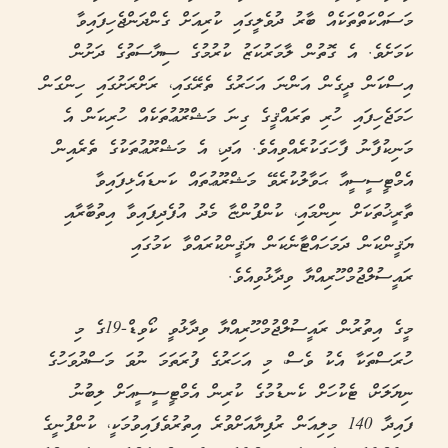
މަސައްކަތްތަކެއް ބާރު ދުވެލީގައި ކުރިއަށް ގެންދަންޖެހިފައިވާ
ކަމަށެވެ. އެ ގޮތުން ލާމަރުކަޒު ކުރުމުގެ ސިޔާސަތުގެ ދަށުން
އިސްކަން ދީގެން އަންނަ އަހަރުގެ ތެރޭގައި، ރަށްރަށުގައި ހިންގަން
ހަމަޖެހިފައި ހުރި ތަރައްޤީގެ ގިނަ މަޝްރޫޢުތަކެއް ހުރިކަން އެ
މަނިކުފާނު ފާހަގަކުރެއްވިއެވެ. އަދި، އެ މަޝްރޫޢުތަކުގެ ތެރެއިން
އެމްޓީސީސީއާ ޙަވާލުކުރެވޭ މަޝްރޫޢުތައް ކަނޑައެޅިފައިވާ
ތާރީޚުތަކަށް ނިންމައި، ކުންފުންޏާ މެދު އުފެދިފައިވާ އިތުބާރާއި
ޔަޤީންކަން ދަމަހައްޓާނެކަން ޔަޤީންކުރައްވާ ކަމުގައި
ރައީސުލްޖުމްހޫރިއްޔާ ވިދާޅުވިއެވެ.
މީގެ އިތުރުން ރައީސުލްޖުމްހޫރިއްޔާ ވިދާޅުވީ ކޯވިޑް-19ގެ މި
ހުރަސްތަކާ އެކު ވެސް، މި އަހަރުގެ ފުރަތަމަ ނުވަ މަސްދުވަހުގެ
ނިޔަލަށް، ޓެކުހަށް ކެނޑުމުގެ ކުރިން އެމްޓީސީސީއަށް ލިބުނު
ފައިދާ 140 މިލިއަން ރުފިޔާއަށްވުރެ އިތުރުވެފައިވުމަކީ، ކުންފުނީގެ