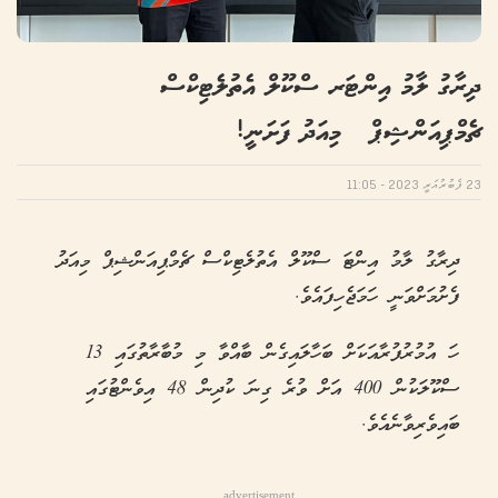
ދިރާގު ލާމު އިންޓަރ ސްކޫލް އެތުލެޓިކްސް
ޗެމްޕިއަންޝިޕް މިއަދު ފަށަނީ!
23 ފެބުރުއަރީ 2023 - 11:05
ދިރާގު ލާމު އިންޓަ ސްކޫލް އެތުލެޓިކްސް ޗެމްޕިއަންޝިޕް މިއަދު
ފެށުމަށްވަނީ ހަމަޖެހިފައެވެ.
ހަ އުމުރުފުރާއަކަށް ބަހާލައިގެން ބާއްވާ މި މުބާރާތުގައި 13
ސްކޫލަކުން 400 އަށް ވުރެ ގިނަ ކުދިން 48 އިވެންޓުގައި
ބައިވެރިވާނެއެވެ.
advertisement