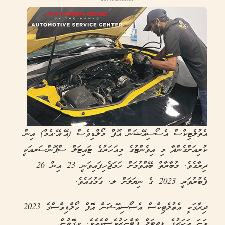
އެތުލެޓިކްސް އެސޯސިއޭޝަން އޮފް މޯލްޑިވެސް (އޭ.އޭ.އެމް) އިން
ކުރިއަށްގެންދާ މި އިވެންޓުގެ މިއަހަރުގެ ޓައިޓަލް ސްޕޮންސަރއަކީ
ދިރާގެވެ. މުބާރާތް ބޭއްވުމަށް ހަމަޖެހިފައިވަނީ 23 އިން 26
ފެބުރުވަރީ 2023 ގެ ނިޔަލަށް ލ. ގަމުގައެވެ.
ދިރާގަކީ އެތުލެޓިކްސް އެސޯސިއޭޝަން އޮފް މޯލްޑިވްސްގެ 2023
ވަނަ އަހަރުގެ ޑިޖިޓަލް ޕާޓްނަރުވެސްމެއެވެ. މިގޮތުން