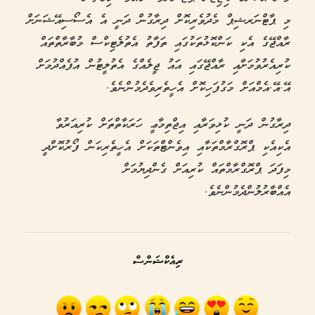
މި ޕާޓްނަރޝިޕް މެދުވެރިކޮށް ދިރާގުން ދަނީ އެ އެސޯސިއޭޝަނަށް
ރާއްޖޭގެ އެކި ކަންކޮޅުތަކުގައި ތަފާތު އެތުލެޓިކްސް މުބާރާތްތައް
ކުރިއެރުވުމަށާއި ރާއްޖޭގައި އައު ޖީލެއްގެ އެތުލީޓުން އުފެއްދުމަށް
އޭ.އޭ.އެމްއަށް މަގުފަހިކޮށް އެހީތެރިވެދެމުންނެވެ.
ދިރާގުން ދަނީ ކުޅިވަރާއި އިޖްތިމާޢީ ހަރަކާތްތަށް ކުރިއަރުވާ
އެކިއެކި ޕްރޮގްރާމްތަކާއި އިވެންޓްތަކަށް އެހީތެރިކަން ފޯރުކޮށްދީ
މިފަދަ ޕްރޮގްރާމްތައް ކުރިއަށް ގެންދިޔުމަށް
އެއްބާރުލުންދެމުންނެވެ.
ރިއެކްޝަންސް